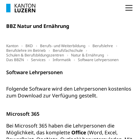
AHV-Altersrente (WAS Luzern)
Selbständige (WAS Luzern)
LUPK - Luzerner Pensionskasse
Na
Bildung und Forschung
Altersvorsorge (gruezi.lu.ch)
BBZ Natur und Ernährung
Wissenschaftsförderung
Forschungsförderung, Wissenschaftsmarketing,
Wissenschaft, Forschung, Entwicklung, Projekte
Kanton
BKD
Berufs- und Weiterbildung
Berufslehre
Berufslehre im Betrieb
Berufsfachschule
Schulen & Berufsbildungszentren
Natur & Ernährung
Pilotprojekte Klima
Erwachsenenbildung und Weiterbildung
Das BBZN
Services
Informatik
Software Lehrpersonen
Innovative Projekte Landwirtschaft und
Umschulung, zweiter Bildungsweg,
Software Lehrpersonen
Nachdiplomstudium, Zusatzlehre, Höhere
Wald
Berufsbildung, Berufsmatura nach Lehre,
Projektförderung Universität Luzern unilu
Neuorientierung, Grundkompetenzen,
Folgende Software wird den Lehrpersonen kostenlos
Berufsberatung, Standortbestimmung,
zum Download zur Verfügung gestellt.
Studienberatung, Beratung und Unterstützung,
Berufsabschluss für Erwachsene
Microsoft 365
Erwachsenenmatura
Berufliche Grundbildung
Bei Microsoft 365 haben die Lehrpersonen die
Bildungsgutscheine Grundkompetenzen
Lehre, Berufsfachschule, Lehrbetrieb, Lehrvertrag,
Möglichkeit, das komplette
Office
(Word, Excel,
Berufsberatung, Qualifikationsverfahren,
Bildung & Berufsabschluss für Erwachsene