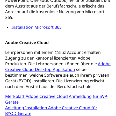
PowerPoint, OneNote, Outlook) herunterzuladen. Mit
Berufswahl & Berufsberatung, Schnupperlehre und
dem Austritt aus der Berufsfachschule erlischt das
Lehrstellensuche, Berufsmaturität,
Fachperson Betreuung (verkürzte
Brückenangebote, Zugewanderte & Arbeitsmarkt,
Anrecht auf die kostenlose Nutzung von Microsoft
Grundbildung)
Fachstelle Berufsbildung
365.
Fachperson Gesundheit (verkürzte
Schulen und Berufsbildungszentren
Hochschule Fachhochschule
Installation Microsoft 365
Grundbildung)
Integrationsvorlehre INVOL Zentralschweiz
Studium, Hochschulstudium, tertiäre Bildung
Allgemeinbildung für Erwachsene
Adobe Creative Cloud
Fremdsprachen in der Berufslehre –
Berufsberatung (berufsberatung.ch)
Campus Horw
Mittelschulen
MobiLingua
Lehrpersonen mit einem @sluz Account erhalten
Grundkompetenzen (einfach-besser.ch)
Campus Horw (HSLU)
Gymnasium, Handelsmittelschule, Sekundarstufe II,
Zugang zu den kantonal lizenzierten Adobe
Informationen für Lernende und Gesetzliche
Kantonsschule, Fachmittelschule, Fachmatura,
Produkten. Die Lehrpersonen können über die
Bildung & Berufsabschluss für Erwachsene
Adobe
Fachstelle Hochschulbildung
Vertreter
Fachklasse Grafik Luzern, Berufsmatura,
Creative Cloud-Desktop-Applikation
selber
Informatikmittelschule, Fachmittelschulzentrum
Lehre nach dem Gymnasium
Hochschulen
Informationen für zugewanderte Personen
bestimmen, welche Software sie auch ihrem privaten
FMS, Fachmittelschulen, Vollzeitschulen mit
Berufsmatura BM, Aufnahmebedingungen FMS und
Gerät (BYOD) installieren. Die Lizenzierung erlischt
Höhere Berufsbildung
Hochschule Luzern HSLU
Schnupperlehre & Lehrstellensuche
Vollzeitschulen mit BM
nach dem Austritt aus der Berufsfachschule.
Berufsabschluss für Erwachsene
Pädagogische Hochschule Luzern, PH Luzern
Beruf & Weiterbildung (beruf.lu.ch)
Berufsbildung / Mittelschulen (gruezi.lu.ch)
Merkblatt Adobe Creative Cloud Anmeldung für iWP-
Obligatorische Schulzeit
Höhere Bildung (hflu.ch)
Höhere Fachschule Luzern HFLU
Berufslehre (beruf.lu.ch)
Geräte
Fachklasse Grafik (fachklassegrafik.ch)
Schulpflicht, Schulobligatorium, Primarschule,
Anleitung Installation Adobe Creative Cloud für
Beratung & Unterstützung
Fachstelle Berufsbildung
Sekundarschule, Schulferien, Tagesschule,
BYOD-Geräte
Fach- & Wirtschafts-Mittelschulzentrum FMZ
Schulergänzende Betreuung, Logopädie,