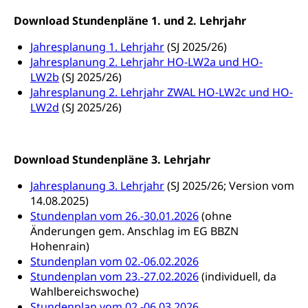
Fachklasse Grafik (fachklassegrafik.ch)
Schulpflicht, Schulobligatorium, Primarschule,
Beratung & Unterstützung
Fachstelle Berufsbildung
Sekundarschule, Schulferien, Tagesschule,
Download Stundenpläne 1. und 2. Lehrjahr
Fach- & Wirtschafts-Mittelschulzentrum FMZ
Schulergänzende Betreuung, Logopädie,
Neuorientierung
BIZ Beratungs- und Informationszentrum
Psychomotorik, Schulpsychologie, Schulsozialarbeit,
Jahresplanung 1. Lehrjahr
(SJ 2025/26)
Gymnasialbildung, Kantonsschulen
für Bildung und Beruf
Heilpädagogik und Sonderschulen
Jahresplanung 2. Lehrjahr HO-LW2a und HO-
Gymnasien & Fachmittelschulen (beruf.lu.ch)
Berufsmaturität
LW2b
(SJ 2025/26)
Kantonale Sportcamps
Stipendien und Darlehen
Jahresplanung 2. Lehrjahr ZWAL HO-LW2c und HO-
Studienwahl- und Studienbearatung
Zentrum für Brückenangebote
LW2d
(SJ 2025/26)
Primarschule
Studienbeihilfe, Stipendien, Ausbildungsdarlehen
Fachklasse Grafik
Sekundarschule
Stipendien Universität Luzern unilu
Universität
Gesundheitsmittelschule
Schulpflicht
Download Stundenpläne 3. Lehrjahr
Finanzielle Unterstützung für Ausbildung
Technische Hochschule, Studium,
Informatikmittelschule
Hochschulstudium, Universitätsstudium,
Pflege HF oder Studium Pflege FH
Kindergarten & Basisstufe
Jahresplanung 3. Lehrjahr
(SJ 2025/26; Version vom
universitäre Ausbildung, akademische Ausbildung,
Wirtschaftsmittelschule
14.08.2025)
Fachstelle Stipendien (beruf.lu.ch)
Hochschulbildung, Hochschule, universitäre
Förderangebote
FMS und Vollzeitschulen mit BM
Hochschule, Bachelor, Master, Doktorat,
Stundenplan vom 26.-30.01.2026
(ohne
Studienbeiträge Höhere Berufsbildung
Sonderschulung
Weiterbildung, Forschung, Entwicklung,
Änderungen gem. Anschlag im EG BBZN
Dienstleistungen, Hochschule Luzern,
Hohenrain)
Finanzielle Unterstützung Pädagogische
Musikschulen
Fachhochschule Zentralschweiz, HSLU,
Stundenplan vom 02.-06.02.2026
Hochschule PHLU
Pädagogische Hochschule Luzern, PH Luzern, UniLU,
Schulferien
Stundenplan vom 23.-27.02.2026
(individuell, da
swissuniversities (Dachorganisation der Schweizer
Stipendien Hochschule Luzern hslu
Wahlbereichswoche)
Hochschulen)
Früherziehung
Stundenplan vom 02.-06.03.2026