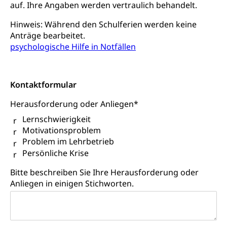
auf. Ihre Angaben werden vertraulich behandelt.
Kinderbetreuung
Freiwilliger Schulsport
Hinweis: Während den Schulferien werden keine
Freiwilliges Kindergarten Jahr
Gesundheit und Soziales
Anträge bearbeitet.
Frühe Sprachförderung
psychologische Hilfe in Notfällen
Konsumentenschutz
Kindergarten & Basisstufe
Konsumentenrechte, Produktsicherheit,
Frühe Förderung
Preisüberwachung, Preisüberwacher,
Kontaktformular
Konsumentenorganisation, parallele Einfuhr,
regionale Erschöpfung, nationale Erschöpfung,
Herausforderung oder Anliegen
*
internationale Erschöpfung, Preisabsprache, Kartell,
Lernschwierigkeit
Cassis-deDijon-Prinzip
Motivationsproblem
Lebensmittelkontrolle und
Krankenversicherung
Problem im Lehrbetrieb
Verbraucherschutz
Persönliche Krise
Unfallversicherung, Berufsunfallversicherung,
Krankheit, Unfall, Prämienverbilligung,
Bitte beschreiben Sie Ihre Herausforderung oder
Krankenkasse
Anliegen in einigen Stichworten.
Krankenversicherung (WAS Luzern)
Lebensmittelsicherheit
Prämienverbilligung (WAS Luzern)
sichere Lebensmittel, Lebensmittelkontrolle,
Lebensmittelhygiene, Produktesicherheit