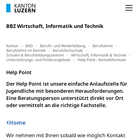
Kantonale Sportcamps
Stipendien und Darlehen
Studienwahl- und Studienbearatung
Zentrum für Brückenangebote
Na
Primarschule
Studienbeihilfe, Stipendien, Ausbildungsdarlehen
Fachklasse Grafik
Sekundarschule
Stipendien Universität Luzern unilu
Universität
BBZ Wirtschaft, Informatik und Technik
Gesundheitsmittelschule
Schulpflicht
Finanzielle Unterstützung für Ausbildung
Technische Hochschule, Studium,
Informatikmittelschule
Hochschulstudium, Universitätsstudium,
Pflege HF oder Studium Pflege FH
Kindergarten & Basisstufe
Kanton
BKD
Berufs- und Weiterbildung
Berufslehre
universitäre Ausbildung, akademische Ausbildung,
Wirtschaftsmittelschule
Berufslehre im Betrieb
Berufsfachschule
Fachstelle Stipendien (beruf.lu.ch)
Hochschulbildung, Hochschule, universitäre
Förderangebote
Schulen & Berufsbildungszentren
Wirtschaft, Informatik & Technik
FMS und Vollzeitschulen mit BM
Hochschule, Bachelor, Master, Doktorat,
Unterstützungs- und Förderangebote
Help Point - Kontaktformular
Studienbeiträge Höhere Berufsbildung
Sonderschulung
Weiterbildung, Forschung, Entwicklung,
Dienstleistungen, Hochschule Luzern,
Help Point
Finanzielle Unterstützung Pädagogische
Musikschulen
Fachhochschule Zentralschweiz, HSLU,
Hochschule PHLU
Pädagogische Hochschule Luzern, PH Luzern, UniLU,
Der Help Point ist unsere einfache Anlaufstelle für
Schulferien
swissuniversities (Dachorganisation der Schweizer
Jugendliche mit besonderen Herausforderungen.
Stipendien Hochschule Luzern hslu
Hochschulen)
Früherziehung
Eine Beratungsperson unterstützt direkt vor Ort
oder vermittelt an die richtige Fachstelle.
Schuldienste
swissuniversities
Vorschule
Betreuungsangebote
Universität Luzern
Kindergarten, Kinderkrippe, Krippe, Kinderhort,
‹
Home
Kindertagesstätte, Spielgruppe, Tagesmutter,
Schulliste
Fachstelle Hochschulbildung
Freiwilliges Kindergarten Jahr
Wir nehmen mit Ihnen sobald wie möglich Kontakt
Heilpädagogische Schulen