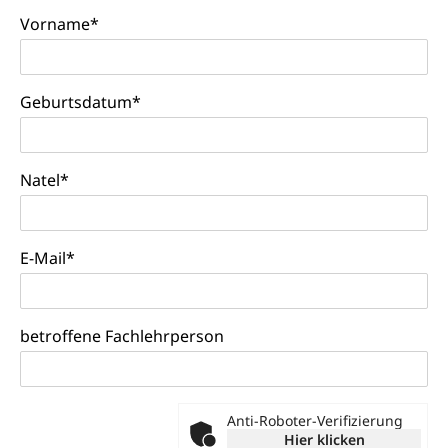
Soziales und Gesellschaft (Dienststelle)
Vorname
*
Fachstelle Sucht Region Luzern
Gesundheitsversorgung
Opferhilfe
Drogen (Polizei)
Gesundheitsversorgung, Spital, Pflegeinitiative,
Arbeitslosenversicherung (WAS Luzern)
Ambulant vor stationär, AVOS, Patientendossier
Sucht
Geburtsdatum
*
Invalidenversicherung (WAS Luzern)
Gesundheitsversorgung
AHV / IV
Soziale Sicherheit
Altersrente, Invalidenrente, Witwenrente,
Natel
*
Sozialversicherung, Vorsorgeeinrichtung,
Pensionskasse, erste Säule, zweite Säule, dritte
Säule, Hilflosenentschädigung,
Ergänzungsleistungen, Altersvorsorge,
E-Mail
*
Todesfallversicherung
Hilfslosenentschädigung (WAS Luzern)
Behinderung
AHV-Hinterlassenenrente (WAS Luzern)
betroffene Fachlehrperson
Körperbehinderung, körperliche Behinderung,
geistige Behinderung, psychische Behinderung,
AHV-Beiträge (WAS Luzern)
Erwerbsunfähigkeit, Behinderte
Informationsstelle AHV/IV
Dieses
Inklusion im Sport
Anti-Roboter-Verifizierung
Feld bitte
Ergänzungsleistungen (EL) (WAS Luzern)
Hier klicken