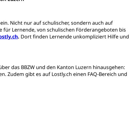
gesmutter, Freiwilliges Kindergarten Jahr
ein. Nicht nur auf schulischer, sondern auch auf
 für Lernende, von schulischen Förderangeboten bis
erung
Kindergarten & Basisstufe
ostly.ch
.
Dort finden Lernende unkompliziert Hilfe und
e über das BBZW und den Kanton Luzern hinausgehen:
mentenorganisation, parallele Einfuhr, regionale
n. Zudem gibt es auf Lostly.ch einen FAQ-Bereich und
artell, Cassis-deDijon-Prinzip
ung, Krankenkasse
)
allversicherung
eit