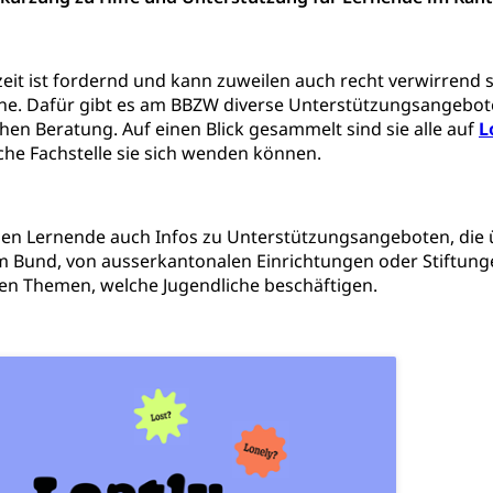
ities
Universität Luzern
Fachstelle Hochschulbildung
nderkrippe, Krippe, Kinderhort, Kindertagesstätte, Spielgruppe, Ta
eit ist fordernd und kann zuweilen auch recht verwirrend s
ne. Dafür gibt es am BBZW diverse Unterstützungsangebote
uung
Freiwilliges Kindergarten Jahr
Frühe Sprachförd
hen Beratung. Auf einen Blick gesammelt sind sie alle auf
L
rung
che Fachstelle sie sich wenden können.
Soziales
schutz
inden Lernende auch Infos zu Unterstützungsangeboten, di
te, Produktsicherheit, Preisüberwachung, Preisüberwacher, Konsu
m Bund, von ausserkantonalen Einrichtungen oder Stiftunge
ionale Erschöpfung, internationale Erschöpfung, Preisabsprache, K
llen Themen, welche Jugendliche beschäftigen.
kontrolle und Verbraucherschutz
cherung
ng, Berufsunfallversicherung, Krankheit, Unfall, Prämienverbillig
cherung (WAS Luzern)
Prämienverbilligung (WAS Luzern
icherheit
he Krankenversicherung (WAS Luzern)
Kranken- und Unf
ttel, Lebensmittelkontrolle, Lebensmittelhygiene, Produktesicherh
Lebensmittel