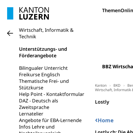
Fremdsprache
Studium, Hochsc
Berufsabschl
Themen
Onlin
Information
Campus Hor
Mittelschulen
Berufslehre (
Pädagogische
Gymnasium, Hand
Wirtschaft, Informatik &
Informatikmitte
Berufsmaturi
Technik
und Vollzeitsch
Unterstützungs- und
Berufsbildung
Obligatorische
Förderangebote
Fach- & Wirt
Schulpflicht, S
Psychomotorik, 
BBZ Wirtscha
Bilingualer Unterricht
Gymnasien & 
Freikurse Englisch
Kantonale S
Stipendien un
Gesundheits
Thematische Frei- und
Kanton
BKD
Ber
Stützkurse
Sonderschul
Studienbeihilfe
Wirtschaft, Informatik 
Help Point - Kontaktformular
Heilpädagogi
Stipendien U
DAZ - Deutsch als
Universität
Lostly
Zweitsprache
Fachstelle St
Technische Hoch
Lernatelier
Hochschulbildung
‹
Home
Angebote für EBA-Lernende
Finanzielle 
Hochschule Luze
Infos Lehre und
(Dachorganisati
Lostly.ch: Die 