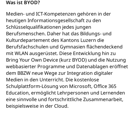
Hochschule PHLU
Was ist BYOD?
Pädagogische Hochschule Luzern, PH Luzern, UniLU,
Schulferien
swissuniversities (Dachorganisation der Schweizer
Stipendien Hochschule Luzern hslu
Medien- und ICT-Kompetenzen gehören in der
Hochschulen)
Früherziehung
heutigen Informationsgesellschaft zu den
Schuldienste
Schlüsselqualifikationen jedes jungen
swissuniversities
Vorschule
Berufsmenschen. Daher hat das Bildungs- und
Betreuungsangebote
Universität Luzern
Kindergarten, Kinderkrippe, Krippe, Kinderhort,
Kulturdepartement des Kantons Luzern die
Kindertagesstätte, Spielgruppe, Tagesmutter,
Berufsfachschulen und Gymnasien flächendeckend
Schulliste
Fachstelle Hochschulbildung
Freiwilliges Kindergarten Jahr
mit WLAN ausgerüstet. Diese Entwicklung hin zu
Heilpädagogische Schulen
Bring Your Own Device (kurz BYOD) und die Nutzung
Kinderbetreuung
webbasierter Programme und Datenablagen eröffnet
Freiwilliger Schulsport
Freiwilliges Kindergarten Jahr
dem BBZW neue Wege zur Integration digitaler
Gesundheit und Soziales
Medien in den Unterricht. Die kostenlose
Frühe Sprachförderung
Schulplattform-Lösung von Microsoft, Office 365
Konsumentenschutz
Kindergarten & Basisstufe
Education, ermöglicht Lehrpersonen und Lernenden
eine sinnvolle und fortschrittliche Zusammenarbeit,
Konsumentenrechte, Produktsicherheit,
Frühe Förderung
Preisüberwachung, Preisüberwacher,
beispielsweise in der Cloud.
Konsumentenorganisation, parallele Einfuhr,
regionale Erschöpfung, nationale Erschöpfung,
internationale Erschöpfung, Preisabsprache, Kartell,
Cassis-deDijon-Prinzip