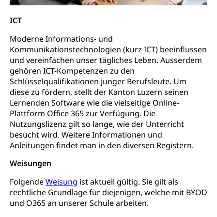
Vollzeitschulen mit BM
Berufsabschluss für Erwachsene
Pädagogische Hochschule Luzern, PH Luzern
Beruf & Weiterbildung (beruf.lu.ch)
ICT
Berufsbildung / Mittelschulen (gruezi.lu.ch)
Obligatorische Schulzeit
Höhere Bildung (hflu.ch)
Höhere Fachschule Luzern HFLU
Berufslehre (beruf.lu.ch)
Fachklasse Grafik (fachklassegrafik.ch)
Schulpflicht, Schulobligatorium, Primarschule,
Moderne Informations- und
Beratung & Unterstützung
Fachstelle Berufsbildung
Sekundarschule, Schulferien, Tagesschule,
Kommunikationstechnologien (kurz ICT) beeinflussen
Fach- & Wirtschafts-Mittelschulzentrum FMZ
Schulergänzende Betreuung, Logopädie,
Neuorientierung
und vereinfachen unser tägliches Leben. Ausserdem
BIZ Beratungs- und Informationszentrum
Psychomotorik, Schulpsychologie, Schulsozialarbeit,
Gymnasialbildung, Kantonsschulen
gehören ICT-Kompetenzen zu den
für Bildung und Beruf
Heilpädagogik und Sonderschulen
Schlüsselqualifikationen junger Berufsleute. Um
Gymnasien & Fachmittelschulen (beruf.lu.ch)
Berufsmaturität
diese zu fördern, stellt der Kanton Luzern seinen
Kantonale Sportcamps
Stipendien und Darlehen
Lernenden Software wie die vielseitige Online-
Studienwahl- und Studienbearatung
Zentrum für Brückenangebote
Primarschule
Studienbeihilfe, Stipendien, Ausbildungsdarlehen
Plattform Office 365 zur Verfügung. Die
Fachklasse Grafik
Nutzungslizenz gilt so lange, wie der Unterricht
Sekundarschule
Stipendien Universität Luzern unilu
Universität
besucht wird. Weitere Informationen und
Gesundheitsmittelschule
Schulpflicht
Anleitungen findet man in den diversen Registern.
Finanzielle Unterstützung für Ausbildung
Technische Hochschule, Studium,
Informatikmittelschule
Hochschulstudium, Universitätsstudium,
Pflege HF oder Studium Pflege FH
Kindergarten & Basisstufe
Weisungen
universitäre Ausbildung, akademische Ausbildung,
Wirtschaftsmittelschule
Fachstelle Stipendien (beruf.lu.ch)
Hochschulbildung, Hochschule, universitäre
Förderangebote
Folgende
Weisung
ist aktuell gültig. Sie gilt als
FMS und Vollzeitschulen mit BM
Hochschule, Bachelor, Master, Doktorat,
rechtliche Grundlage für diejenigen, welche mit BYOD
Studienbeiträge Höhere Berufsbildung
Sonderschulung
Weiterbildung, Forschung, Entwicklung,
und O365 an unserer Schule arbeiten.
Dienstleistungen, Hochschule Luzern,
Finanzielle Unterstützung Pädagogische
Musikschulen
Fachhochschule Zentralschweiz, HSLU,