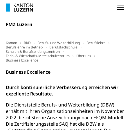
Luzern)
Na
Unterstützung der Wirtschaftsförderung
Pensionierung
Arbeitslosenentschädigung (WAS Luzern)
Luzern
Frühpensionierung, Altersrente, berufliche
FMZ Luzern
Vorsorge, Altersvorsorge
Handelsregister Luzern
Dienststelle Steuern - Wissenswertes
AHV-Altersrente (WAS Luzern)
Kanton
BKD
Berufs- und Weiterbildung
Berufslehre
Selbständige (WAS Luzern)
Berufslehre im Betrieb
Berufsfachschule
LUPK - Luzerner Pensionskasse
Bildung und Forschung
Schulen & Berufsbildungszentren
Fach- & Wirtschafts-Mittelschulzentrum
Über uns
Altersvorsorge (gruezi.lu.ch)
Business Excellence
Wissenschaftsförderung
Business Excellence
Forschungsförderung, Wissenschaftsmarketing,
Wissenschaft, Forschung, Entwicklung, Projekte
Durch kontinuierliche Verbesserung erreichen wir
Pilotprojekte Klima
exzellente Resultate.
Erwachsenenbildung und Weiterbildung
Innovative Projekte Landwirtschaft und
Umschulung, zweiter Bildungsweg,
Die Dienststelle Berufs- und Weiterbildung (DBW)
Nachdiplomstudium, Zusatzlehre, Höhere
Wald
erhält mit ihren Organisationseinheiten im November
Berufsbildung, Berufsmatura nach Lehre,
2022 die «4 Sterne Auszeichnung» nach EFQM-Modell.
Projektförderung Universität Luzern unilu
Neuorientierung, Grundkompetenzen,
Die Zertifizierungsstelle SAQ hat die DBW als
Berufsberatung, Standortbestimmung,