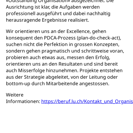
«Outstanding Organisation» ausgezeichnet. Die
Studienberatung, Beratung und Unterstützung,
Ausrichtung ist klar, die Aufgaben werden
Berufsabschluss für Erwachsene
professionell ausgeführt und dabei nachhaltig
Erwachsenenmatura
herausragende Ergebnisse realisiert.
Berufliche Grundbildung
Bildungsgutscheine Grundkompetenzen
Lehre, Berufsfachschule, Lehrbetrieb, Lehrvertrag,
Wir orientieren uns an der Excellence, gehen
Berufsberatung, Qualifikationsverfahren,
konsequent den PDCA-Prozess (plan-do-check-act),
Bildung & Berufsabschluss für Erwachsene
Berufswahl & Berufsberatung, Schnupperlehre und
suchen nicht die Perfektion in grossen Konzepten,
Lehrstellensuche, Berufsmaturität,
Fachperson Betreuung (verkürzte
sondern gehen pragmatisch und schrittweise voran,
Brückenangebote, Zugewanderte & Arbeitsmarkt,
Grundbildung)
probieren auch etwas aus, messen den Erfolg,
Fachstelle Berufsbildung
orientieren uns an den Resultaten und sind bereit
Fachperson Gesundheit (verkürzte
auch Misserfolge hinzunehmen. Projekte entstehen
Schulen und Berufsbildungszentren
Hochschule Fachhochschule
Grundbildung)
aus der Strategie abgeleitet, von der Leitung oder
Integrationsvorlehre INVOL Zentralschweiz
Studium, Hochschulstudium, tertiäre Bildung
Allgemeinbildung für Erwachsene
bottom-up durch Mitarbeitende angestossen.
Fremdsprachen in der Berufslehre –
Berufsberatung (berufsberatung.ch)
Campus Horw
Mittelschulen
Weitere
MobiLingua
Informationen:
https://beruf.lu.ch/Kontakt_und_Organi
Grundkompetenzen (einfach-besser.ch)
Campus Horw (HSLU)
Gymnasium, Handelsmittelschule, Sekundarstufe II,
Informationen für Lernende und Gesetzliche
Kantonsschule, Fachmittelschule, Fachmatura,
Bildung & Berufsabschluss für Erwachsene
Fachstelle Hochschulbildung
Vertreter
Fachklasse Grafik Luzern, Berufsmatura,
Informatikmittelschule, Fachmittelschulzentrum
Lehre nach dem Gymnasium
Hochschulen
Informationen für zugewanderte Personen
FMS, Fachmittelschulen, Vollzeitschulen mit
Berufsmatura BM, Aufnahmebedingungen FMS und