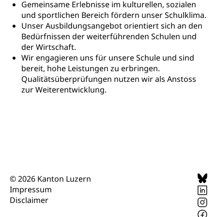
Gemeinsame Erlebnisse im kulturellen, sozialen
Sekundärprävention, Tertiärprävention
und sportlichen Bereich fördern unser Schulklima.
Darmkrebsvorsorge
Soziale Sicherheit
Unser Ausbildungsangebot orientiert sich an den
Bedürfnissen der weiterführenden Schulen und
Kantonales Tabakpräventionsprogramm
Sozialversicherungen, Sozialpolitik,
der Wirtschaft.
Arbeitslosenversicherung,
Wir engagieren uns für unsere Schule und sind
Gesundheitsförderung
Mutterschaftsversicherung, Krankenversicherung,
bereit, hohe Leistungen zu erbringen.
Unfallversicherung, Invalidenversicherung,
Prävention (Polizei)
Sozialhilfe
Qualitätsüberprüfungen nutzen wir als Anstoss
zur Weiterentwicklung.
Suchtprävention
Kranken- und Unfallversicherung
Sucht und Drogen
Gesundheitsversorgung
(gruezi.lu.ch)
Drogenabhängigkeit, Drogensucht,
Medikamentenabhängigkeit,
Krankenversicherung (WAS Luzern)
Arzneimittelabhängigkeit, Suchtkrankheit,
Existenzsicherung - Sozialhilfe
Drogenabhängige, Drogensüchtige,
Betäubungsmittel, Suchtmittel, Psychopharmaka
Soziales und Gesellschaft (Dienststelle)
Fachstelle Sucht Region Luzern
Gesundheitsversorgung
Opferhilfe
© 2026 Kanton Luzern
Impressum
Drogen (Polizei)
Gesundheitsversorgung, Spital, Pflegeinitiative,
Arbeitslosenversicherung (WAS Luzern)
Ambulant vor stationär, AVOS, Patientendossier
Disclaimer
Sucht
Invalidenversicherung (WAS Luzern)