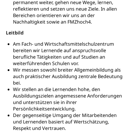
permanent weiter, gehen neue Wege, lernen,
Konsumentenrechte, Produktsicherheit,
Frühe Förderung
reflektieren und setzen uns neue Ziele. In allen
Preisüberwachung, Preisüberwacher,
Bereichen orientieren wir uns an der
Konsumentenorganisation, parallele Einfuhr,
Nachhaltigkeit sowie an FMZhoch4.
regionale Erschöpfung, nationale Erschöpfung,
internationale Erschöpfung, Preisabsprache, Kartell,
Leitbild
Cassis-deDijon-Prinzip
Am Fach- und Wirtschaftsmittelschulzentrum
Lebensmittelkontrolle und
Krankenversicherung
bereiten wir Lernende auf anspruchsvolle
Verbraucherschutz
Unfallversicherung, Berufsunfallversicherung,
berufliche Tätigkeiten und auf Studien an
Krankheit, Unfall, Prämienverbilligung,
weiterführenden Schulen vor.
Krankenkasse
Wir messen sowohl breiter Allgemeinbildung als
auch praktischer Ausbildung zentrale Bedeutung
Krankenversicherung (WAS Luzern)
Lebensmittelsicherheit
bei.
Wir stellen an die Lernenden hohe, den
Prämienverbilligung (WAS Luzern)
sichere Lebensmittel, Lebensmittelkontrolle,
Lebensmittelhygiene, Produktesicherheit
Ausbildungszielen angemessene Anforderungen
Obligatorische Krankenversicherung (WAS
und unterstützen sie in ihrer
Luzern)
Trinkwasser
Prävention
Persönlichkeitsentwicklung.
Der gegenseitige Umgang der Mitarbeitenden
Kranken- und Unfallversicherung
Lebensmittel
Gesundheitsvorsorge, Wellness, Unfallverhütung,
und Lernenden basiert auf Wertschätzung,
Suchtprävention, Alkoholprävention,
Respekt und Vertrauen.
Tabakprävention, Primärprävention,