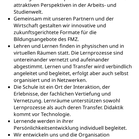
Hochschulstudium, Universitätsstudium,
Pflege HF oder Studium Pflege FH
attraktiven Perspektiven in der Arbeits- und
Kindergarten & Basisstufe
universitäre Ausbildung, akademische Ausbildung,
Wirtschaftsmittelschule
Studienwelt.
Fachstelle Stipendien (beruf.lu.ch)
Hochschulbildung, Hochschule, universitäre
Förderangebote
Gemeinsam mit unseren Partnern und der
FMS und Vollzeitschulen mit BM
Hochschule, Bachelor, Master, Doktorat,
Studienbeiträge Höhere Berufsbildung
Wirtschaft gestalten wir innovative und
Sonderschulung
Weiterbildung, Forschung, Entwicklung,
zukunftsgerichtete Formate für die
Dienstleistungen, Hochschule Luzern,
Finanzielle Unterstützung Pädagogische
Musikschulen
Fachhochschule Zentralschweiz, HSLU,
Bildungsangebote des FMZ.
Hochschule PHLU
Pädagogische Hochschule Luzern, PH Luzern, UniLU,
Lehren und Lernen finden in physischen und in
Schulferien
swissuniversities (Dachorganisation der Schweizer
virtuellen Räumen statt. Die Lernprozesse sind
Stipendien Hochschule Luzern hslu
Hochschulen)
Früherziehung
untereinander vernetzt und aufeinander
abgestimmt. Lernen und Transfer wird verbindlich
Schuldienste
swissuniversities
Vorschule
angeleitet und begleitet, erfolgt aber auch selbst
Betreuungsangebote
organisiert und in Netzwerken.
Universität Luzern
Kindergarten, Kinderkrippe, Krippe, Kinderhort,
Kindertagesstätte, Spielgruppe, Tagesmutter,
Die Schule ist ein Ort der Interaktion, der
Schulliste
Fachstelle Hochschulbildung
Freiwilliges Kindergarten Jahr
Erlebnisse, der fachlichen Vertiefung und
Heilpädagogische Schulen
Vernetzung. Lernräume unterstützen sowohl
Kinderbetreuung
Lernprozesse als auch deren Transfer. Didaktik
Freiwilliger Schulsport
kommt vor Technologie.
Freiwilliges Kindergarten Jahr
Gesundheit und Soziales
Lernende werden in ihrer
Frühe Sprachförderung
Persönlichkeitsentwicklung individuell begleitet.
Konsumentenschutz
Wir entwickeln uns und die Organisation
Kindergarten & Basisstufe