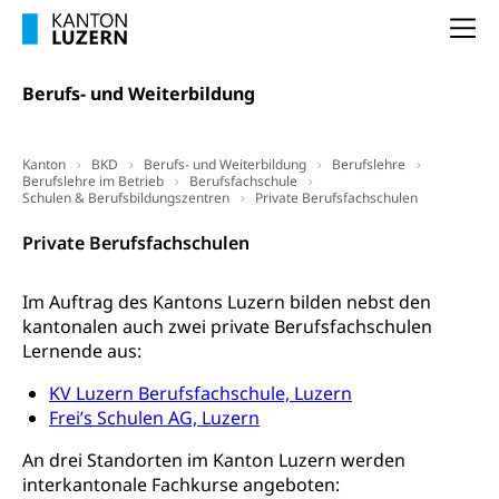
(gewaltpraevention.lu.ch)
Entlassung, Stellenverlust, Arbeitsmangel,
Na
Unterbeschäftigung, Arbeitslosenversicherung,
Arbeitsgericht
Arbeitslosenentschädigung
Schlichtungsbehörde Arbeit
Berufs- und Weiterbildung
Arbeitslosigkeit (gruezi.lu.ch)
Berufliche Selbständigkeit
Arbeitslosigkeit und Stellensuche (WAS
selbständig Erwerbender, Freiberufler
Kanton
BKD
Berufs- und Weiterbildung
Berufslehre
Luzern)
Berufslehre im Betrieb
Berufsfachschule
Unterstützung der Wirtschaftsförderung
Schulen & Berufsbildungszentren
Private Berufsfachschulen
Pensionierung
Arbeitslosenentschädigung (WAS Luzern)
Luzern
Frühpensionierung, Altersrente, berufliche
Private Berufsfachschulen
Vorsorge, Altersvorsorge
Handelsregister Luzern
Dienststelle Steuern - Wissenswertes
Im Auftrag des Kantons Luzern bilden nebst den
AHV-Altersrente (WAS Luzern)
kantonalen auch zwei private Berufsfachschulen
Selbständige (WAS Luzern)
LUPK - Luzerner Pensionskasse
Lernende aus:
Bildung und Forschung
Altersvorsorge (gruezi.lu.ch)
KV Luzern Berufsfachschule, Luzern
Wissenschaftsförderung
Frei’s Schulen AG, Luzern
Forschungsförderung, Wissenschaftsmarketing,
An drei Standorten im Kanton Luzern werden
Wissenschaft, Forschung, Entwicklung, Projekte
interkantonale Fachkurse angeboten: