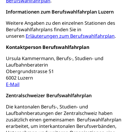
Lebensmittel
Berufswahlfahrplan
.
Gesundheitsvorsorge, Wellness, Unfallverhütung,
Suchtprävention, Alkoholprävention,
Informationen zum Berufswahlfahrplan Luzern
Tabakprävention, Primärprävention,
Sekundärprävention, Tertiärprävention
Weitere Angaben zu den einzelnen Stationen des
Berufswahlfahrplans finden Sie in
Darmkrebsvorsorge
Soziale Sicherheit
unseren
Erläuterungen zum Berufswahlfahrplan
.
Kantonales Tabakpräventionsprogramm
Sozialversicherungen, Sozialpolitik,
Arbeitslosenversicherung,
Kontaktperson Berufswahlfahrplan
Gesundheitsförderung
Mutterschaftsversicherung, Krankenversicherung,
Unfallversicherung, Invalidenversicherung,
Ursula Kammermann, Berufs-, Studien- und
Prävention (Polizei)
Sozialhilfe
Laufbahnberaterin
Suchtprävention
Obergrundstrasse 51
Kranken- und Unfallversicherung
Sucht und Drogen
6002 Luzern
Gesundheitsversorgung
(gruezi.lu.ch)
E-Mail
Drogenabhängigkeit, Drogensucht,
Medikamentenabhängigkeit,
Krankenversicherung (WAS Luzern)
Zentralschweizer Berufswahlfahrplan
Arzneimittelabhängigkeit, Suchtkrankheit,
Existenzsicherung - Sozialhilfe
Drogenabhängige, Drogensüchtige,
Die kantonalen Berufs-, Studien- und
Betäubungsmittel, Suchtmittel, Psychopharmaka
Soziales und Gesellschaft (Dienststelle)
Laufbahnberatungen der Zentralschweiz haben
zusätzlich einen gemeinsamen Berufswahlfahrplan
Fachstelle Sucht Region Luzern
Gesundheitsversorgung
Opferhilfe
erarbeitet, um interkantonalen Berufsverbänden,
Drogen (Polizei)
Gesundheitsversorgung, Spital, Pflegeinitiative,
Arbeitslosenversicherung (WAS Luzern)