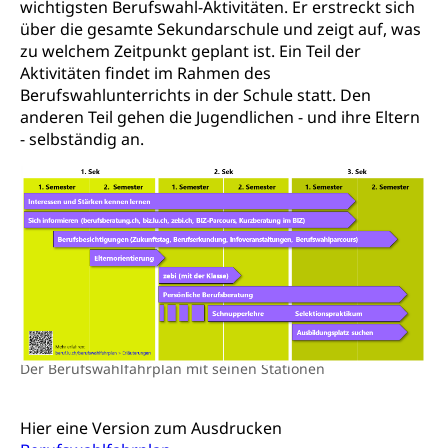
wichtigsten Berufswahl-Aktivitäten. Er erstreckt sich
Frühe Sprachförderung
über die gesamte Sekundarschule und zeigt auf, was
Konsumentenschutz
Kindergarten & Basisstufe
zu welchem Zeitpunkt geplant ist. Ein Teil der
Konsumentenrechte, Produktsicherheit,
Aktivitäten findet im Rahmen des
Frühe Förderung
Preisüberwachung, Preisüberwacher,
Berufswahlunterrichts in der Schule statt. Den
Konsumentenorganisation, parallele Einfuhr,
anderen Teil gehen die Jugendlichen - und ihre Eltern
regionale Erschöpfung, nationale Erschöpfung,
- selbständig an.
internationale Erschöpfung, Preisabsprache, Kartell,
Cassis-deDijon-Prinzip
Lebensmittelkontrolle und
Krankenversicherung
Verbraucherschutz
Unfallversicherung, Berufsunfallversicherung,
Krankheit, Unfall, Prämienverbilligung,
Krankenkasse
Krankenversicherung (WAS Luzern)
Lebensmittelsicherheit
Prämienverbilligung (WAS Luzern)
sichere Lebensmittel, Lebensmittelkontrolle,
Der Berufswahlfahrplan mit seinen Stationen
Lebensmittelhygiene, Produktesicherheit
Obligatorische Krankenversicherung (WAS
Luzern)
Trinkwasser
Prävention
Hier eine Version zum Ausdrucken
Kranken- und Unfallversicherung