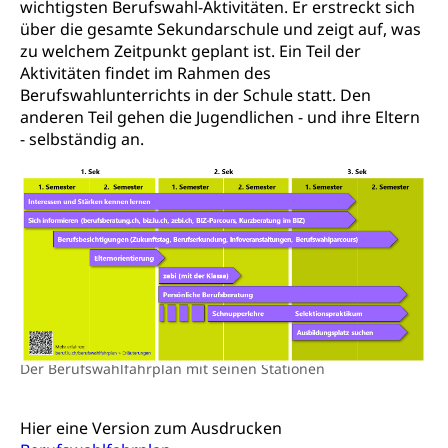
wichtigsten Berufswahl-Aktivitäten. Er erstreckt sich
Frühe Sprachförderung
über die gesamte Sekundarschule und zeigt auf, was
Konsumentenschutz
Kindergarten & Basisstufe
zu welchem Zeitpunkt geplant ist. Ein Teil der
Konsumentenrechte, Produktsicherheit,
Aktivitäten findet im Rahmen des
Frühe Förderung
Preisüberwachung, Preisüberwacher,
Berufswahlunterrichts in der Schule statt. Den
Konsumentenorganisation, parallele Einfuhr,
anderen Teil gehen die Jugendlichen - und ihre Eltern
regionale Erschöpfung, nationale Erschöpfung,
- selbständig an.
internationale Erschöpfung, Preisabsprache, Kartell,
Cassis-deDijon-Prinzip
Lebensmittelkontrolle und
Krankenversicherung
Verbraucherschutz
Unfallversicherung, Berufsunfallversicherung,
Krankheit, Unfall, Prämienverbilligung,
Krankenkasse
Krankenversicherung (WAS Luzern)
Lebensmittelsicherheit
Prämienverbilligung (WAS Luzern)
sichere Lebensmittel, Lebensmittelkontrolle,
Der Berufswahlfahrplan mit seinen Stationen
Lebensmittelhygiene, Produktesicherheit
Obligatorische Krankenversicherung (WAS
Luzern)
Trinkwasser
Prävention
Hier eine Version zum Ausdrucken
Kranken- und Unfallversicherung