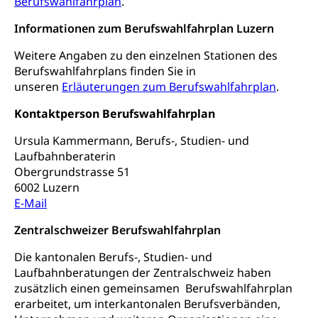
Lebensmittel
Berufswahlfahrplan
.
Gesundheitsvorsorge, Wellness, Unfallverhütung,
Suchtprävention, Alkoholprävention,
Informationen zum Berufswahlfahrplan Luzern
Tabakprävention, Primärprävention,
Sekundärprävention, Tertiärprävention
Weitere Angaben zu den einzelnen Stationen des
Berufswahlfahrplans finden Sie in
Darmkrebsvorsorge
Soziale Sicherheit
unseren
Erläuterungen zum Berufswahlfahrplan
.
Kantonales Tabakpräventionsprogramm
Sozialversicherungen, Sozialpolitik,
Arbeitslosenversicherung,
Kontaktperson Berufswahlfahrplan
Gesundheitsförderung
Mutterschaftsversicherung, Krankenversicherung,
Unfallversicherung, Invalidenversicherung,
Ursula Kammermann, Berufs-, Studien- und
Prävention (Polizei)
Sozialhilfe
Laufbahnberaterin
Suchtprävention
Obergrundstrasse 51
Kranken- und Unfallversicherung
Sucht und Drogen
6002 Luzern
Gesundheitsversorgung
(gruezi.lu.ch)
E-Mail
Drogenabhängigkeit, Drogensucht,
Medikamentenabhängigkeit,
Krankenversicherung (WAS Luzern)
Zentralschweizer Berufswahlfahrplan
Arzneimittelabhängigkeit, Suchtkrankheit,
Existenzsicherung - Sozialhilfe
Drogenabhängige, Drogensüchtige,
Die kantonalen Berufs-, Studien- und
Betäubungsmittel, Suchtmittel, Psychopharmaka
Soziales und Gesellschaft (Dienststelle)
Laufbahnberatungen der Zentralschweiz haben
zusätzlich einen gemeinsamen Berufswahlfahrplan
Fachstelle Sucht Region Luzern
Gesundheitsversorgung
Opferhilfe
erarbeitet, um interkantonalen Berufsverbänden,
Drogen (Polizei)
Gesundheitsversorgung, Spital, Pflegeinitiative,
Arbeitslosenversicherung (WAS Luzern)