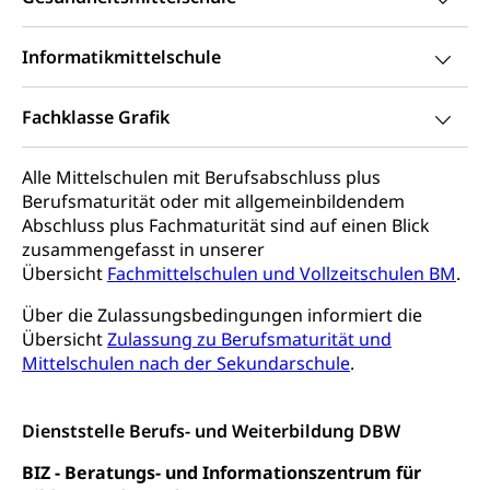
Hilfslosenentschädigung (WAS Luzern)
Behinderung
AHV-Hinterlassenenrente (WAS Luzern)
Körperbehinderung, körperliche Behinderung,
Informatikmittelschule
geistige Behinderung, psychische Behinderung,
AHV-Beiträge (WAS Luzern)
Erwerbsunfähigkeit, Behinderte
Informationsstelle AHV/IV
Fachklasse Grafik
Inklusion im Sport
Ergänzungsleistungen (EL) (WAS Luzern)
Menschen mit Behinderungen
Kultur und Medien
Alle Mittelschulen mit Berufsabschluss plus
AHV-Altersrente (WAS Luzern)
Berufsmaturität oder mit allgemeinbildendem
Abschluss plus Fachmaturität sind auf einen Blick
IV-Leistungen (WAS Luzern)
Archive und Bibliotheken
zusammengefasst in unserer
Bücher, Bundesarchiv, Landesbibliothek
Übersicht
Fachmittelschulen und Vollzeitschulen BM
.
Staatsarchiv Luzern
Kulturelle Einrichtungen
Über die Zulassungsbedingungen informiert die
Übersicht
Zulassung zu Berufsmaturität und
Zentral- und Hochschulbibliothek
Museen, Theater, Bibliotheken
Mittelschulen nach der Sekundarschule
.
Archiv der Denkmalpflege
Dienststelle Kultur
Kulturförderung
Dienststelle Berufs- und Weiterbildung DBW
Kunst & Kultur (Luzern Tourismus)
Kulturpolitik, Sprachförderung, Denkmalpflege,
kulturelles Angebot, Kulturerbe, kulturelles Erbe,
BIZ - Beratungs- und Informationszentrum für
Nachwuchsförderung, Vermittlung, Selektive