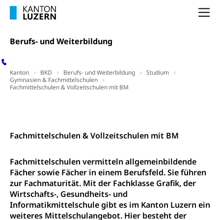
Hochschulen)
Früherziehung
Na
Schuldienste
swissuniversities
Vorschule
Betreuungsangebote
Universität Luzern
Berufs- und Weiterbildung
Kindergarten, Kinderkrippe, Krippe, Kinderhort,
Kindertagesstätte, Spielgruppe, Tagesmutter,
Schulliste
Fachstelle Hochschulbildung
Freiwilliges Kindergarten Jahr
Heilpädagogische Schulen
Kanton
BKD
Berufs- und Weiterbildung
Studium
Kinderbetreuung
Gymnasien & Fachmittelschulen
Fachmittelschulen & Vollzeitschulen mit BM
Freiwilliger Schulsport
Freiwilliges Kindergarten Jahr
Gesundheit und Soziales
Kontakt
Frühe Sprachförderung
Konsumentenschutz
Kindergarten & Basisstufe
Fachmittelschulen & Vollzeitschulen mit BM
Konsumentenrechte, Produktsicherheit,
Frühe Förderung
Preisüberwachung, Preisüberwacher,
Fachmittelschulen vermitteln allgemeinbildende
Konsumentenorganisation, parallele Einfuhr,
regionale Erschöpfung, nationale Erschöpfung,
Fächer sowie Fächer in einem Berufsfeld. Sie führen
internationale Erschöpfung, Preisabsprache, Kartell,
zur Fachmaturität. Mit der Fachklasse Grafik, der
Cassis-deDijon-Prinzip
Wirtschafts-, Gesundheits- und
Informatikmittelschule gibt es im Kanton Luzern ein
Lebensmittelkontrolle und
Krankenversicherung
weiteres Mittelschulangebot. Hier besteht der