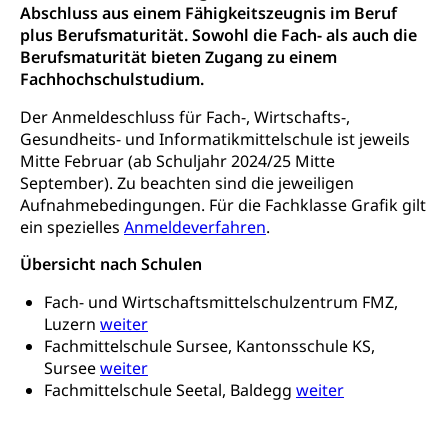
Verbraucherschutz
Abschluss aus einem Fähigkeitszeugnis im Beruf
Unfallversicherung, Berufsunfallversicherung,
Krankheit, Unfall, Prämienverbilligung,
plus Berufsmaturität. Sowohl die Fach- als auch die
Krankenkasse
Berufsmaturität bieten Zugang zu einem
Fachhochschulstudium.
Krankenversicherung (WAS Luzern)
Lebensmittelsicherheit
Der Anmeldeschluss für Fach-, Wirtschafts-,
Prämienverbilligung (WAS Luzern)
sichere Lebensmittel, Lebensmittelkontrolle,
Gesundheits- und Informatikmittelschule ist jeweils
Lebensmittelhygiene, Produktesicherheit
Mitte Februar (ab Schuljahr 2024/25 Mitte
Obligatorische Krankenversicherung (WAS
September). Zu beachten sind die jeweiligen
Luzern)
Trinkwasser
Prävention
Aufnahmebedingungen. Für die Fachklasse Grafik gilt
Kranken- und Unfallversicherung
Lebensmittel
Gesundheitsvorsorge, Wellness, Unfallverhütung,
ein spezielles
Anmeldeverfahren
.
Suchtprävention, Alkoholprävention,
Übersicht nach Schulen
Tabakprävention, Primärprävention,
Sekundärprävention, Tertiärprävention
Fach- und Wirtschaftsmittelschulzentrum FMZ,
Luzern
weiter
Darmkrebsvorsorge
Soziale Sicherheit
Fachmittelschule Sursee, Kantonsschule KS,
Kantonales Tabakpräventionsprogramm
Sozialversicherungen, Sozialpolitik,
Sursee
weiter
Arbeitslosenversicherung,
Fachmittelschule Seetal, Baldegg
weiter
Gesundheitsförderung
Mutterschaftsversicherung, Krankenversicherung,
Unfallversicherung, Invalidenversicherung,
Prävention (Polizei)
Sozialhilfe