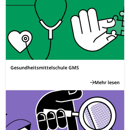
Dienststelle Kultur
Kulturförderung
Kunst & Kultur (Luzern Tourismus)
Kulturpolitik, Sprachförderung, Denkmalpflege,
kulturelles Angebot, Kulturerbe, kulturelles Erbe,
Nachwuchsförderung, Vermittlung, Selektive
Förderung, Kulturausschreibungen, Kulturpreis,
Werkbeitrag, Produktionsbeitrag, Recherche,
Bildende Kunst, Angewandte Kunst, Theater/Tanz,
Musik, Entwicklung, Programmbeiträge,
Filmförderung, Regionale Förderfonds,
Werkankäufe, Kunstankäufe, Kunst und Bau, Schule
und Kultur, Kulturgesuche, Kulturvermittlung
Gesundheitsmittelschule GMS
Kulturförderung und Vermittlung
Angebote für Schulklassen
Mobilität
Zentralschweizer Filmförderung
Schiene und öffentlicher Verkehr
Schienenverkehr, Zugverkehr, Bahnverkehr,
Transportmittel, öffentlicher Verkehr
Verkehrsverbund Luzern VVL
Schifffahrt