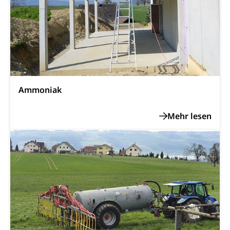
Opferhilfe
Drogen (Polizei)
Gesundheitsversorgung, Spital, Pflegeinitiative,
Arbeitslosenversicherung (WAS Luzern)
Ambulant vor stationär, AVOS, Patientendossier
Sucht
Invalidenversicherung (WAS Luzern)
Gesundheitsversorgung
AHV / IV
Soziale Sicherheit
Altersrente, Invalidenrente, Witwenrente,
Sozialversicherung, Vorsorgeeinrichtung,
Pensionskasse, erste Säule, zweite Säule, dritte
Ammoniak
Säule, Hilflosenentschädigung,
Ergänzungsleistungen, Altersvorsorge,
Todesfallversicherung
Hilfslosenentschädigung (WAS Luzern)
Behinderung
AHV-Hinterlassenenrente (WAS Luzern)
Körperbehinderung, körperliche Behinderung,
geistige Behinderung, psychische Behinderung,
AHV-Beiträge (WAS Luzern)
Erwerbsunfähigkeit, Behinderte
Informationsstelle AHV/IV
Inklusion im Sport
Ergänzungsleistungen (EL) (WAS Luzern)
Menschen mit Behinderungen
Kultur und Medien
AHV-Altersrente (WAS Luzern)