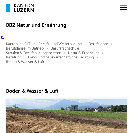
Freiwilliges Kindergarten Jahr
Gesundheit und Soziales
Na
Frühe Sprachförderung
Konsumentenschutz
Kindergarten & Basisstufe
BBZ Natur und Ernährung
Konsumentenrechte, Produktsicherheit,
Frühe Förderung
Preisüberwachung, Preisüberwacher,
Konsumentenorganisation, parallele Einfuhr,
Kanton
BKD
Berufs- und Weiterbildung
Berufslehre
regionale Erschöpfung, nationale Erschöpfung,
Berufslehre im Betrieb
Berufsfachschule
Schulen & Berufsbildungszentren
internationale Erschöpfung, Preisabsprache, Kartell,
Natur & Ernährung
Beratung
Land- und hauswirtschaftliche Beratung
Cassis-deDijon-Prinzip
Boden & Wasser & Luft
Lebensmittelkontrolle und
Krankenversicherung
Top Links
Kontakt
Social Media
Verbraucherschutz
Unfallversicherung, Berufsunfallversicherung,
Krankheit, Unfall, Prämienverbilligung,
Boden & Wasser & Luft
Krankenkasse
Krankenversicherung (WAS Luzern)
Lebensmittelsicherheit
Prämienverbilligung (WAS Luzern)
sichere Lebensmittel, Lebensmittelkontrolle,
Lebensmittelhygiene, Produktesicherheit
Obligatorische Krankenversicherung (WAS
Luzern)