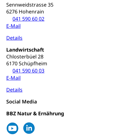
Angebote für Schulklassen
Sennweidstrasse 35
Mobilität
6276 Hohenrain
Zentralschweizer Filmförderung
041 590 60 02
Schiene und öffentlicher Verkehr
E-Mail
Schienenverkehr, Zugverkehr, Bahnverkehr,
Transportmittel, öffentlicher Verkehr
Details
Landwirtschaft
Verkehrsverbund Luzern VVL
Schifffahrt
Chlosterbüel 28
Öffentlicher Verkehr Luzern Mobil
Schiffsverkehr, Binnenschifffahrt, Seeschifffahrt,
6170 Schüpfheim
Flussschifffahrt
041 590 60 03
E-Mail
Schifffahrt (Strassenverkehrsamt)
Strasse
Details
Autoverkehr, Lastwagenverkehr, Schwerverkehr,
leistungsabhängige Schwerverkehrsabgabe,
Social Media
Langsamverkehr, Transportmittel, Auto, Motorrad,
Individualverkehr
BBZ Natur & Ernährung
zentras (Betrieb und Unterhalt LU, OW, NW,
ZG)
Persönliches