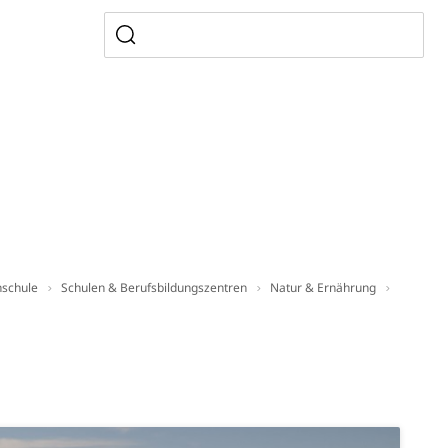
sabgabe, Langsamverkehr, Transportmittel, Auto, Motorrad,
t
Verkehr und Infrastruktur vif
Kantonsstrassen
hschule
Schulen & Berufsbildungszentren
Natur & Ernährung