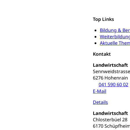
Schulden (gru
Demokratie
Regierungsform,
Top Links
Bildung & Be
Volksrechte
Kantonale Ste
Weiterbildun
Finanzausgleich
Aktuelle The
Grundstückgewin
Reklameplakatst
Kontakt
Steuern (Dien
Ombudsstelle
Landwirtschaft
Sennweidstrasse
Vermittler, Verm
6276 Hohenrain
041 590 60 02
Umgang mit 
Rassismus
E-Mail
Schlichtungs
Diskriminierung
Details
Anlaufstelle 
Strafregister 
Landwirtschaft
Strafrecht, Stra
Chlosterbüel 28
6170 Schüpfhei