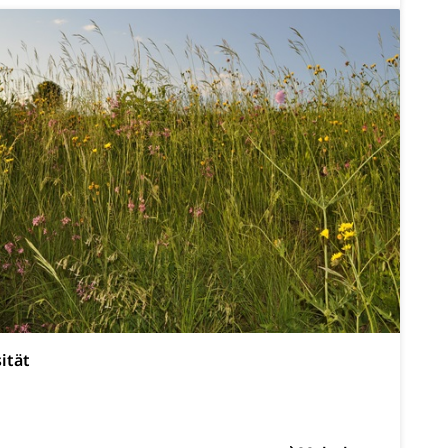
tverweigerer, Dienstverweigerer, Militärdienstverweigerung,
n)
hnische Betriebe, Alarmierung, Sirenentest
ität
ng