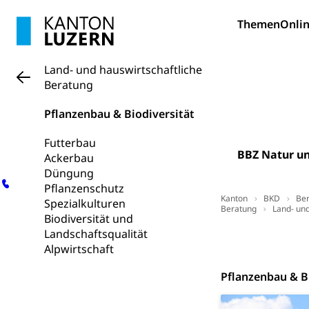
Schiene und öf
Themen
Onlin
Schienenverkehr,
Verkehrsver
Schifffahrt
Land- und hauswirtschaftliche
Beratung
Schiffsverkehr, B
Pflanzenbau & Biodiversität
Schifffahrt 
Strasse
Autoverkehr, La
Futterbau
Individualverkeh
BBZ Natur u
Ackerbau
Düngung
zentras (Bet
Pflanzenschutz
Kanton
BKD
Ber
Spezialkulturen
Beratung
Land- und
Persönliches
Biodiversität und
Landschaftsqualität
Top Links
Ko
Zivilstand
Alpwirtschaft
Geburt, Heirat, E
Pflanzenbau & B
Zivilstandsw
Adoption