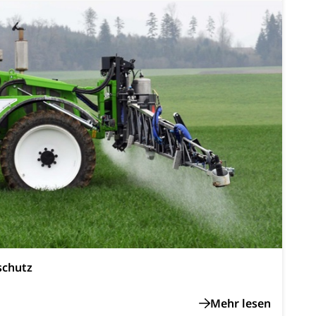
 und Jugendliche (WAS Luzern)
reuung von Angehörigen (WAS Luzern)
tanlagen
erung
Jugend+Sport
Freiwilliger Schulsport
, Jagd, Fischerei, Viehzucht
ere
Halten von Wildtieren
Haltung Heimtiere
, Zivilstandsamt, Erben, Erbenliste
schutz