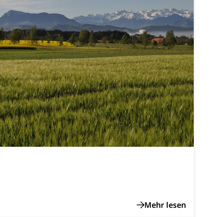
ewalt, elterliche Sorge
n, Sprengstoffe und Pyrotechnik
rzeugausweis)
Namensänderungen
rgerrechts, Verlust des Bürgerrechts,
u
h)