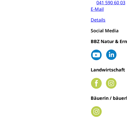
Strafverfahr
Vormundschaf
041 590 60 03
E-Mail
Vormund, Amtsv
Details
Kindes- und
Social Media
Umwelt und Ba
BBZ Natur & Er
Abfall
Abfallentsorgun
Landwirtschaft
Abfall und E
Boden, Natur 
Bodenschutz, La
Natur (Diens
Chemie und Gi
Bäuerin / bäuer
Giftabfälle, Giftm
Sonderabfäll
Eigentum
Liegenschaft, I