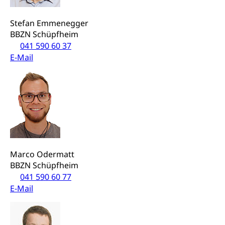
Wehrpflichtersatz, Wehrpflichtersatzabgabe
Stefan Emmenegger
Militär
Bevölkerungsschutz
BBZN Schüpfheim
041 590 60 37
Schweizer Armee
Katastrophenschutz, Katastrophenhilfe, Polizei,
E-Mail
Feuerwehr, Gesundheitswesen, technische Betriebe,
Erwerbsausfallentschädigung (WAS Luzern)
Alarmierung, Sirenentest
Kantonaler Führungsstab
Polizei
Ordnungskräfte, Sicherheit, öffentliche Ordnung
Polizei
Versorgung
Vorratshaltung, Vorrat
Marco Odermatt
BBZN Schüpfheim
Wasserversorgung
Waffen
041 590 60 77
Waffenerwerbsschein, Waffenschein, Waffenbüro,
E-Mail
Waffentragen, Selbstverteidigung
Waffen, Sprengstoffe und Pyrotechnik
Zivildienst