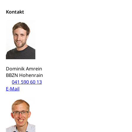
Breitensport, Jugend und Sport, Sportanlagen
Kontakt
Olympiateam Kanton Luzern
Tiere
Offene Sporthallen
Haustiere, Heimtiere, Wildtiere, Veterinärmedizin,
Tiermedizin, Tierarzt, Tierschutz, Jagd, Fischerei,
Gesundheitsförderung
Viehzucht
Jugend+Sport
Tierschutz
Todesfall
Freiwilliger Schulsport
Hobbytierhaltung und Bienen
Bestattung, Beerdigung, Testament, Erbrecht,
Erbschaft, Todesschein, Todesanzeige,
Sportförderung
Dominik Amrein
Veterinärdienst
Zivilstandsamt, Erben, Erbenliste
BBZN Hohenrain
Wildtiere
041 590 60 13
Ärztliche Todesbescheinigung
E-Mail
Halten von Wildtieren
Sicherheit
Haltung Heimtiere
Hunde
Armee
Militär, Militärdienst, Militärdienstpflicht,
Wehrpflicht, Berufssoldat, Militärdienstverweigerer,
Dienstverweigerer, Militärdienstverweigerung,