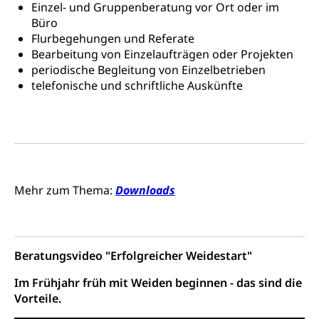
Verkehr und Infrastruktur vif
Zivilstand
Einzel- und Gruppenberatung vor Ort oder im
Büro
Kantonsstrassen
Geburt, Heirat, Ehe, Partnerschaft, Tod,
Flurbegehungen und Referate
Zivilstandsamt, Zivilstandsregiste
Bearbeitung von Einzelaufträgen oder Projekten
periodische Begleitung von Einzelbetrieben
Zivilstandswesen
Adoption
telefonische und schriftliche Auskünfte
Adoptivkind, Adoptiveltern, Adoptionsvermittlung,
Adoptionsverfahren, elterliche Gewalt, elterliche
Sorge
Adoption
Aufenthaltsbewilligungen
Niederlassungsbewilligung, Aufenthalt,
Mehr zum Thema:
Downloads
Niederlassung, Wohnsitz
Amt für Migration
Ausweise und Bescheinigungen
Reisepass, Identitätskarte, Visum, Geburtsurkunde
Beratungsvideo "Erfolgreicher Weidestart"
Jagdausweis, Fischereiausweis
Einbürgerung
Im Frühjahr früh mit Weiden beginnen - das sind die
Vorteile.
Strafregisterauszug bestellen
Nationalität, Staatsangehörigkeit,
Staatsbürgerschaft, Bürgerrecht, Erwerb des