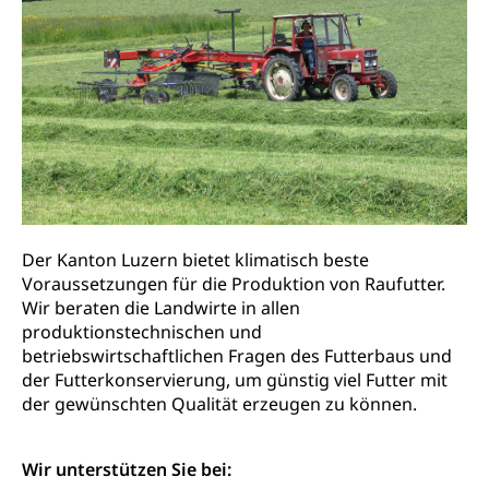
Bücher, Bundesarchiv, Landesbibliothek
Staatsarchiv Luzern
Kulturelle Einrichtungen
Zentral- und Hochschulbibliothek
Museen, Theater, Bibliotheken
Archiv der Denkmalpflege
Dienststelle Kultur
Kulturförderung
Kunst & Kultur (Luzern Tourismus)
Kulturpolitik, Sprachförderung, Denkmalpflege,
kulturelles Angebot, Kulturerbe, kulturelles Erbe,
Nachwuchsförderung, Vermittlung, Selektive
Der Kanton Luzern bietet klimatisch beste
Förderung, Kulturausschreibungen, Kulturpreis,
Voraussetzungen für die Produktion von Raufutter.
Werkbeitrag, Produktionsbeitrag, Recherche,
Bildende Kunst, Angewandte Kunst, Theater/Tanz,
Wir beraten die Landwirte in allen
Musik, Entwicklung, Programmbeiträge,
produktionstechnischen und
Filmförderung, Regionale Förderfonds,
betriebswirtschaftlichen Fragen des Futterbaus und
Werkankäufe, Kunstankäufe, Kunst und Bau, Schule
der Futterkonservierung, um günstig viel Futter mit
und Kultur, Kulturgesuche, Kulturvermittlung
der gewünschten Qualität erzeugen zu können.
Kulturförderung und Vermittlung
Wir unterstützen Sie bei:
Angebote für Schulklassen
Mobilität