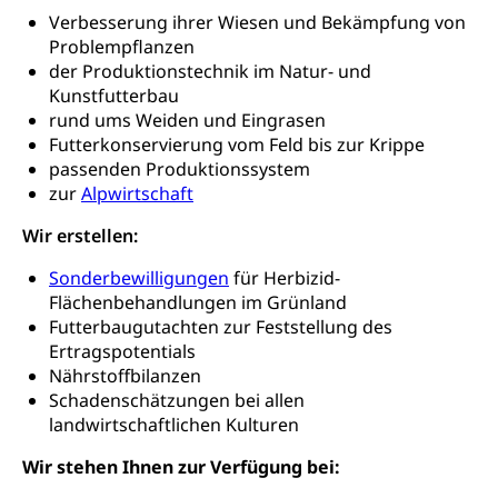
Zentralschweizer Filmförderung
Verbesserung ihrer Wiesen und Bekämpfung von
Schiene und öffentlicher Verkehr
Problempflanzen
der Produktionstechnik im Natur- und
Schienenverkehr, Zugverkehr, Bahnverkehr,
Kunstfutterbau
Transportmittel, öffentlicher Verkehr
rund ums Weiden und Eingrasen
Futterkonservierung vom Feld bis zur Krippe
Verkehrsverbund Luzern VVL
Schifffahrt
passenden Produktionssystem
Öffentlicher Verkehr Luzern Mobil
Schiffsverkehr, Binnenschifffahrt, Seeschifffahrt,
zur
Alpwirtschaft
Flussschifffahrt
Wir erstellen:
Schifffahrt (Strassenverkehrsamt)
Strasse
Sonderbewilligungen
für Herbizid-
Autoverkehr, Lastwagenverkehr, Schwerverkehr,
Flächenbehandlungen im Grünland
leistungsabhängige Schwerverkehrsabgabe,
Futterbaugutachten zur Feststellung des
Langsamverkehr, Transportmittel, Auto, Motorrad,
Ertragspotentials
Individualverkehr
Nährstoffbilanzen
Schadenschätzungen bei allen
zentras (Betrieb und Unterhalt LU, OW, NW,
landwirtschaftlichen Kulturen
ZG)
Persönliches
Wir stehen Ihnen zur Verfügung bei:
Strassenverkehrsamt