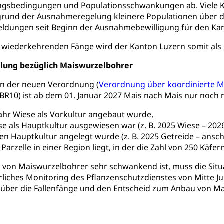
ngsbedingungen und Populationsschwankungen ab. Viele Kä
rund der Ausnahmeregelung kleinere Populationen über die 
ldungen seit Beginn der Ausnahmebewilligung für den Ka
he, Partnerschaft, Tod, Zivilstandsamt, Zivilstandsregiste
wiederkehrenden Fänge wird der Kanton Luzern somit als B
esen
elung bezüglich Maiswurzelbohrer
ptiveltern, Adoptionsvermittlung, Adoptionsverfahren, elterliche G
n der neuen Verordnung (
Verordnung über koordinierte
willigungen
- BR10) ist ab dem 01. Januar 2027 Mais nach Mais nur noch 
ewilligung, Aufenthalt, Niederlassung, Wohnsitz
ahr Wiese als Vorkultur angebaut wurde,
e als Hauptkultur ausgewiesen war (z. B. 2025 Wiese – 2026
ation
 Bescheinigungen
en Hauptkultur angelegt wurde (z. B. 2025 Getreide – ansch
itätskarte, Visum, Geburtsurkunde
arzelle in einer Region liegt, in der die Zahl von 250 Käfer
 von Maiswurzelbohrer sehr schwankend ist, muss die Situa
 Fischereiausweis
Strafregisterauszug bestellen
Waffe
hrliches Monitoring des Pflanzenschutzdienstes von Mitte Ju
entitätskarte
Strassenverkehrsamt (Führerausweis, Fah
aatsangehörigkeit, Staatsbürgerschaft, Bürgerrecht, Erwerb des Bü
über die Fallenfänge und den Entscheid zum Anbau von Mai
erfahren
gen