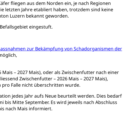
fer fliegen aus dem Norden ein, je nach Regionen
letzten Jahre etabliert haben, trotzdem sind keine
nton Luzern bekannt geworden.
efallsgebiet eingestuft.
ewalt, elterliche Sorge
 Massnahmen zur Bekämpfung von Schadorganismen der
möglich,
 Mais – 2027 Mais), oder als Zwischenfutter nach einer
liessend Zwischenfutter – 2026 Mais – 2027 Mais),
n pro Falle nicht überschritten wurde.
tion jedes Jahr aufs Neue beurteilt werden. Dies bedarf
n, Sprengstoffe und Pyrotechnik
ni bis Mitte September. Es wird jeweils nach Abschluss
rzeugausweis)
Namensänderungen
rgerrechts, Verlust des Bürgerrechts,
s nach Mais informiert.