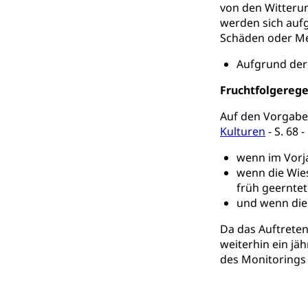
von den Witteru
Zivilstand
werden sich aufg
Schäden oder Me
Geburt, Heirat, E
Aufgrund der 
Zivilstandsw
Adoption
Fruchtfolgereg
Adoptivkind, Ado
Auf den Vorgabe
Adoption
Aufenthaltsbe
Kulturen
- S. 68 
Niederlassungsb
wenn im Vorj
wenn die Wies
Amt für Migr
Ausweise und
früh geerntet
Reisepass, Ident
und wenn die P
Da das Auftreten
Jagdausweis,
Einbürgerung
weiterhin ein jä
Reisepass, Id
Nationalität, St
des Monitorings 
Einbürgerungsv
Einbürgerun
Geburt