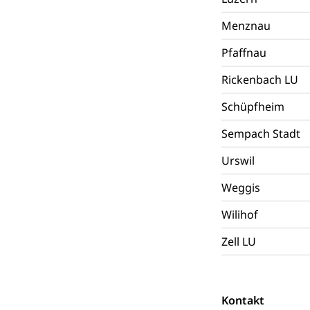
Todesfall
Hunde
Bestattung, Beer
Menznau
Ärztliche To
Pfaffnau
Rickenbach LU
Sicherheit
Schüpfheim
Armee
Sempach Stadt
Militär, Militärd
Wehrpflichtersa
Urswil
Militär
Sch
Bevölkerungs
Weggis
Katastrophenschu
Wilihof
Kantonaler 
Polizei
Zell LU
Ordnungskräfte,
Polizei
Versorgung
Kontakt