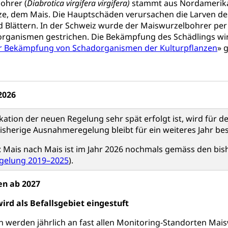
r, Kulturgesuche, Kulturvermittlung
ohrer (
Diabrotica virgifera virgifera)
stammt aus Nordamerika 
e, dem Mais. Die Hauptschäden verursachen die Larven des
ung und Vermittlung
Angebote für Schulklassen
Zentr
 Blättern. In der Schweiz wurde der Maiswurzelbohrer per
rganismen gestrichen. Die Bekämpfung des Schädlings wir
 Bekämpfung von Schadorganismen der Kulturpflanzen
» 
fentlicher Verkehr
 Zugverkehr, Bahnverkehr, Transportmittel, öffentlicher Verkehr
2026
bund Luzern VVL
Öffentlicher Verkehr Luzern Mobil
tion der neuen Regelung sehr spät erfolgt ist, wird für 
innenschifffahrt, Seeschifffahrt, Flussschifffahrt
bisherige Ausnahmeregelung bleibt für ein weiteres Jahr be
(Strassenverkehrsamt)
 Mais nach Mais ist im Jahr 2026 nochmals gemäss den bis
elung 2019–2025
).
stwagenverkehr, Schwerverkehr, leistungsabhängige Schwerverkehr
r
n ab 2027
rieb und Unterhalt LU, OW, NW, ZG)
Strassenverkehrsam
ird als Befallsgebiet eingestuft
n werden jährlich an fast allen Monitoring-Standorten Ma