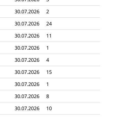
digung, Testament, Erbrecht, Erbschaft, Todesschein, Todesanzeige
30.07.2026
2
desbescheinigung
30.07.2026
24
30.07.2026
11
30.07.2026
1
30.07.2026
4
ienst, Militärdienstpflicht, Wehrpflicht, Berufssoldat, Militärdiens
tz, Wehrpflichtersatzabgabe
30.07.2026
15
weizer Armee
Erwerbsausfallentschädigung (WAS Luzer
schutz
30.07.2026
1
tz, Katastrophenhilfe, Polizei, Feuerwehr, Gesundheitswesen, tec
30.07.2026
8
Führungsstab
30.07.2026
10
 Sicherheit, öffentliche Ordnung