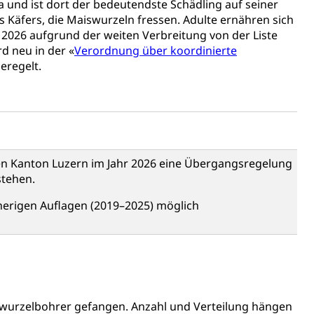
und ist dort der bedeutendste Schädling auf seiner
 Käfers, die Maiswurzeln fressen. Adulte ernähren sich
alschweizer Filmförderung
 2026 aufgrund der weiten Verbreitung von der Liste
d neu in der «
Verordnung über koordinierte
geregelt.
den Kanton Luzern im Jahr 2026 eine Übergangsregelung
stehen.
herigen Auflagen (2019–2025) möglich
sabgabe, Langsamverkehr, Transportmittel, Auto, Motorrad,
t
Verkehr und Infrastruktur vif
Kantonsstrassen
iswurzelbohrer gefangen. Anzahl und Verteilung hängen