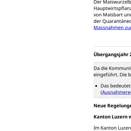
Schule und Kultu
Der Maiswurzelb
Hauptwirtspflanz
Kulturförder
von Maisbart und
der Quarantäneo
Mobilität
Massnahmen zur
Schiene und öf
Schienenverkehr,
Übergangsjahr 
Verkehrsver
Schifffahrt
Da die Kommunika
Schiffsverkehr, B
eingeführt. Die 
Schifffahrt 
Strasse
Das bedeutet:
(
Ausnahmereg
Autoverkehr, La
Individualverkeh
Neue Regelunge
zentras (Bet
Kanton Luzern w
Persönliches
Im Kanton Luzer