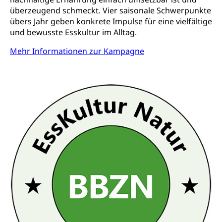
überzeugend schmeckt. Vier saisonale Schwerpunkte
Zivilschutz
übers Jahr geben konkrete Impulse für eine vielfältige
und bewusste Esskultur im Alltag.
Staat und Recht
Mehr Informationen zur Kampagne
Gleichstellung von Frau und Mann
Diskriminierung, Gleichstellungsbüro, Mobbing
Gleichstellung aller Geschlechter und
Zivilverfahren
Lebensformen
Zivilrecht, Zivilrechtspflege, Gerichtsverfahren
Gleichstellung Menschen mit
Bezirksgerichte: Aufgaben und Verfahren
Behinderungen
Betreibung und Konkurs
Kosten im Zivilprozess
Schlichtungsbehörde Gleichstellung
Bankrott, Schulden, Zahlungsunfähigkeit, Pfändung
Schulden (gruezi.lu.ch)
Demokratie
Betreibungsämter
Regierungsform, Stimm- und Wahlrecht,
Stimmrecht, Abstimmungen, Wahlen, politische
Betreibungsverfahren
Parteien, Grundfreiheiten, Pluralismus