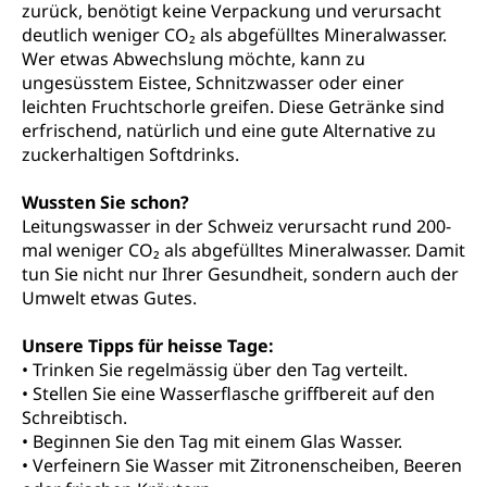
Anlaufstelle Schutz vor Diskriminierung
Strafregister und Strafverfahren
Schlichtungsstelle SEG
zurück, benötigt keine Verpackung und verursacht
(fabia)
deutlich weniger CO₂ als abgefülltes Mineralwasser.
Strafrecht, Strafrechtspflege, Gerichtsverfahren,
Wer etwas Abwechslung möchte, kann zu
Strafregistereintrag, Strafregisterauszug,
Schutz vor Diskriminierung
ungesüsstem Eistee, Schnitzwasser oder einer
Kriminalität
leichten Fruchtschorle greifen. Diese Getränke sind
Strafverfahren Staatsanwaltschaft
erfrischend, natürlich und eine gute Alternative zu
Vormundschaft
zuckerhaltigen Softdrinks.
Strafregisterauszug bestellen (EJPD)
Vormund, Amtsvormund, Mündel,
Vormundschaftsbehörde, Kindesschutz,
Wussten Sie schon?
Jugendschutz
Leitungswasser in der Schweiz verursacht rund 200-
mal weniger CO₂ als abgefülltes Mineralwasser. Damit
Kindes- und Erwachsenenschutz KESB
tun Sie nicht nur Ihrer Gesundheit, sondern auch der
Kindes- und Erwachsenenschutzbehörden im
Umwelt etwas Gutes.
Umwelt und Bauen
Kanton Luzern
Unsere Tipps für heisse Tage:
Abfall
• Trinken Sie regelmässig über den Tag verteilt.
Abfallentsorgung, Kehrichtabfuhr, Müllabfuhr
• Stellen Sie eine Wasserflasche griffbereit auf den
Schreibtisch.
Abfall und Entsorgung
Boden, Natur und Landschaft
• Beginnen Sie den Tag mit einem Glas Wasser.
• Verfeinern Sie Wasser mit Zitronenscheiben, Beeren
Gemeindeverbände für Abfallentsorgung
Bodenschutz, Landschaftsschutz, Gewässerschutz,