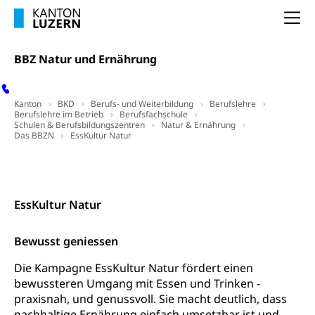
Feuerwehr, Gesundheitswesen, technische Betriebe,
Erwerbsausfallentschädigung (WAS Luzern)
Alarmierung, Sirenentest
Na
Kantonaler Führungsstab
Polizei
BBZ Natur und Ernährung
Ordnungskräfte, Sicherheit, öffentliche Ordnung
Polizei
Versorgung
Kanton
BKD
Berufs- und Weiterbildung
Berufslehre
Berufslehre im Betrieb
Berufsfachschule
Vorratshaltung, Vorrat
Schulen & Berufsbildungszentren
Natur & Ernährung
Das BBZN
EssKultur Natur
Wasserversorgung
Waffen
Kontakt
Waffenerwerbsschein, Waffenschein, Waffenbüro,
Waffentragen, Selbstverteidigung
EssKultur Natur
Waffen, Sprengstoffe und Pyrotechnik
Zivildienst
Bewusst geniessen
Militärdienst
Die Kampagne EssKultur Natur fördert einen
Bundesamt für Zivildienst ZIVI
Zivilschutz
bewussteren Umgang mit Essen und Trinken -
praxisnah, und genussvoll. Sie macht deutlich, dass
Erwerbsausfallentschädigung (WAS Luzern)
Schutzdienstpflicht, Schutzraum,
nachhaltige Ernährung einfach umsetzbar ist und
Schutzraumbaupflicht