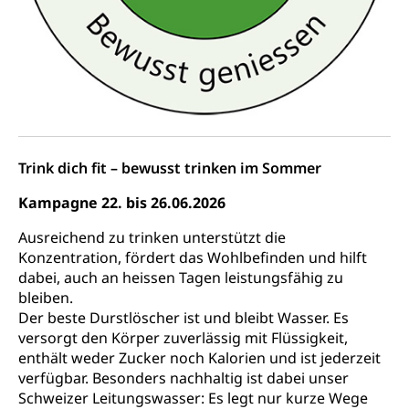
Konkursämter
Volksrechte
Kantonale Steuern
Finanzausgleich, Einkommenssteuer, Kopfsteuer,
Personalsteuer, Haushaltssteuer, Vermögenssteuer,
Verrechnungssteuer, Quellensteuer,
Grundstückgewinnsteuer, Liegenschaftssteuer,
Handänderungssteuer, Grundsteuer, Kirchensteuer,
Gewerbesteuer, Vergnügungssteuer,
Reklameplakatsteuer, Verkehrssteuer,
Trink dich fit – bewusst trinken im Sommer
Erbschaftssteuer, Schenkungssteuer, Gewinn- und
Kapitalsteuer
Kampagne 22. bis 26.06.2026
Steuern (Dienststelle)
Ausreichend zu trinken unterstützt die
Ombudsstellen
Konzentration, fördert das Wohlbefinden und hilft
Vermittler, Vermittlungsstelle, Schlichtungsstelle,
dabei, auch an heissen Tagen leistungsfähig zu
Vermittlung, Schlichtung, Mediation
bleiben.
Der beste Durstlöscher ist und bleibt Wasser. Es
Umgang mit Beschwerden (Volksschulen)
Rassismus
versorgt den Körper zuverlässig mit Flüssigkeit,
Beschwerde Strassenverkehrsamt
Diskriminierung, Fremdenfeindlichkeit,
enthält weder Zucker noch Kalorien und ist jederzeit
Gleichberechtigung
verfügbar. Besonders nachhaltig ist dabei unser
Beschwerdestelle Spitäler
Schweizer Leitungswasser: Es legt nur kurze Wege