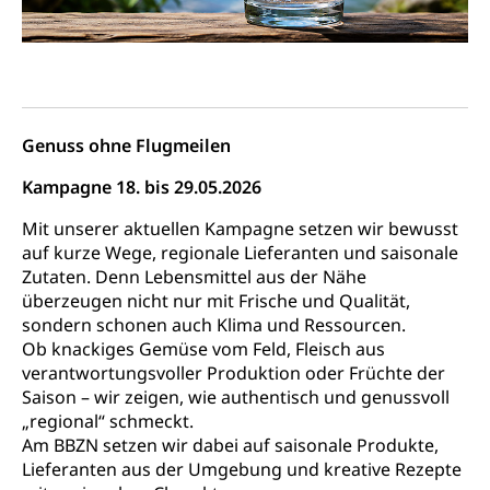
Grundbuchplan mit Eigentümerabfrage
Luftreinhaltung, Luftverschmutzung, Klimaschutz,
Klimaveränderung, Treibhauseffekt
(Geoportal)
Atmosphäre, Luft, Klima (Geoportal)
Raumplanung
Klima
Raumplan, Nutzungsplan
Genuss ohne Flugmeilen
Raumdatenpool
Kampagne 18. bis 29.05.2026
Richtplanung Kanton Luzern (ARE)
Mit unserer aktuellen Kampagne setzen wir bewusst
Raum und Wirtschaft rawi
auf kurze Wege, regionale Lieferanten und saisonale
Zutaten. Denn Lebensmittel aus der Nähe
überzeugen nicht nur mit Frische und Qualität,
sondern schonen auch Klima und Ressourcen.
Ob knackiges Gemüse vom Feld, Fleisch aus
verantwortungsvoller Produktion oder Früchte der
Saison – wir zeigen, wie authentisch und genussvoll
„regional“ schmeckt.
Am BBZN setzen wir dabei auf saisonale Produkte,
Lieferanten aus der Umgebung und kreative Rezepte