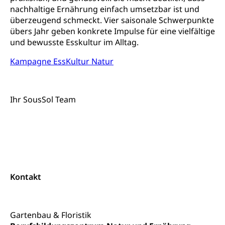
Kantonsstrassen
Geburt, Heirat, Ehe, Partnerschaft, Tod,
nachhaltige Ernährung einfach umsetzbar ist und
Zivilstandsamt, Zivilstandsregiste
überzeugend schmeckt. Vier saisonale Schwerpunkte
übers Jahr geben konkrete Impulse für eine vielfältige
Zivilstandswesen
Adoption
und bewusste Esskultur im Alltag.
Adoptivkind, Adoptiveltern, Adoptionsvermittlung,
Kampagne EssKultur Natur
Adoptionsverfahren, elterliche Gewalt, elterliche
Sorge
Adoption
Aufenthaltsbewilligungen
Ihr SousSol Team
Niederlassungsbewilligung, Aufenthalt,
Niederlassung, Wohnsitz
Amt für Migration
Ausweise und Bescheinigungen
Reisepass, Identitätskarte, Visum, Geburtsurkunde
Kontakt
Jagdausweis, Fischereiausweis
Einbürgerung
Strafregisterauszug bestellen
Nationalität, Staatsangehörigkeit,
Staatsbürgerschaft, Bürgerrecht, Erwerb des
Waffen, Sprengstoffe und Pyrotechnik
Gartenbau & Floristik
Bürgerrechts, Verlust des Bürgerrechts,
Einbürgerungsverfahren