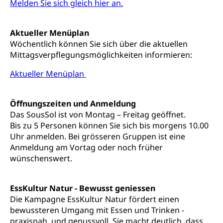
Schiene und öffentlicher Verkehr
Melden Sie sich gleich hier an.
Schienenverkehr, Zugverkehr, Bahnverkehr,
Transportmittel, öffentlicher Verkehr
Aktueller Menüplan
Wöchentlich können Sie sich über die aktuellen
Verkehrsverbund Luzern VVL
Schifffahrt
Mittagsverpflegungsmöglichkeiten informieren:
Öffentlicher Verkehr Luzern Mobil
Schiffsverkehr, Binnenschifffahrt, Seeschifffahrt,
Aktueller Menüplan
Flussschifffahrt
Schifffahrt (Strassenverkehrsamt)
Strasse
Öffnungszeiten und Anmeldung
Das SousSol ist von Montag – Freitag geöffnet.
Autoverkehr, Lastwagenverkehr, Schwerverkehr,
leistungsabhängige Schwerverkehrsabgabe,
Bis zu 5 Personen können Sie sich bis morgens 10.00
Langsamverkehr, Transportmittel, Auto, Motorrad,
Uhr anmelden. Bei grösseren Gruppen ist eine
Individualverkehr
Anmeldung am Vortag oder noch früher
wünschenswert.
zentras (Betrieb und Unterhalt LU, OW, NW,
ZG)
Persönliches
EssKultur Natur - Bewusst geniessen
Strassenverkehrsamt
Die Kampagne EssKultur Natur fördert einen
Verkehr und Infrastruktur vif
bewussteren Umgang mit Essen und Trinken -
Zivilstand
praxisnah, und genussvoll. Sie macht deutlich, dass