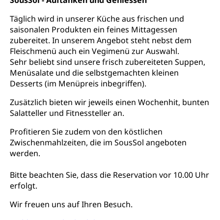
SousSol - Auftanken und Geniessen
Staatsarchiv Luzern
Kulturelle Einrichtungen
Täglich wird in unserer Küche aus frischen und
saisonalen Produkten ein feines Mittagessen
Zentral- und Hochschulbibliothek
Museen, Theater, Bibliotheken
zubereitet. In unserem Angebot steht nebst dem
Archiv der Denkmalpflege
Fleischmenü auch ein Vegimenü zur Auswahl.
Dienststelle Kultur
Kulturförderung
Sehr beliebt sind unsere frisch zubereiteten Suppen,
Kunst & Kultur (Luzern Tourismus)
Menüsalate und die selbstgemachten kleinen
Kulturpolitik, Sprachförderung, Denkmalpflege,
kulturelles Angebot, Kulturerbe, kulturelles Erbe,
Desserts (im Menüpreis inbegriffen).
Nachwuchsförderung, Vermittlung, Selektive
Förderung, Kulturausschreibungen, Kulturpreis,
Zusätzlich bieten wir jeweils einen Wochenhit, bunten
Werkbeitrag, Produktionsbeitrag, Recherche,
Salatteller und Fitnessteller an.
Bildende Kunst, Angewandte Kunst, Theater/Tanz,
Musik, Entwicklung, Programmbeiträge,
Profitieren Sie zudem von den köstlichen
Filmförderung, Regionale Förderfonds,
Zwischenmahlzeiten, die im SousSol angeboten
Werkankäufe, Kunstankäufe, Kunst und Bau, Schule
werden.
und Kultur, Kulturgesuche, Kulturvermittlung
Bitte beachten Sie, dass die Reservation vor 10.00 Uhr
Kulturförderung und Vermittlung
erfolgt.
Angebote für Schulklassen
Mobilität
Wir freuen uns auf Ihren Besuch.
Zentralschweizer Filmförderung