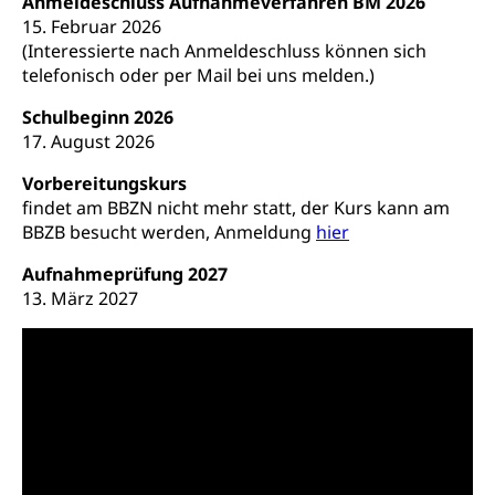
Anmeldeschluss Aufnahmeverfahren BM 2026
Erwerbsausfallentschädigung (WAS Luzern)
Schutzdienstpflicht, Schutzraum,
15. Februar 2026
Schutzraumbaupflicht
(Interessierte nach Anmeldeschluss können sich
Zivilschutz
telefonisch oder per Mail bei uns melden.)
Schulbeginn 2026
Staat und Recht
17. August 2026
Gleichstellung von Frau und Mann
Vorbereitungskurs
findet am BBZN nicht mehr statt, der Kurs kann am
Diskriminierung, Gleichstellungsbüro, Mobbing
BBZB besucht werden, Anmeldung
hier
Gleichstellung aller Geschlechter und
Zivilverfahren
Aufnahmeprüfung 2027
Lebensformen
Zivilrecht, Zivilrechtspflege, Gerichtsverfahren
13. März 2027
Gleichstellung Menschen mit
Bezirksgerichte: Aufgaben und Verfahren
Behinderungen
Betreibung und Konkurs
Kosten im Zivilprozess
Schlichtungsbehörde Gleichstellung
Bankrott, Schulden, Zahlungsunfähigkeit, Pfändung
Schulden (gruezi.lu.ch)
Demokratie
Betreibungsämter
Regierungsform, Stimm- und Wahlrecht,
Stimmrecht, Abstimmungen, Wahlen, politische