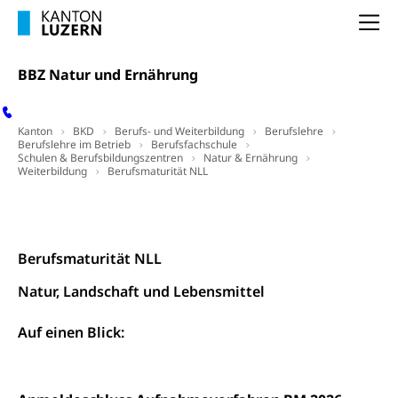
Schweizer Armee
Katastrophenschutz, Katastrophenhilfe, Polizei,
Feuerwehr, Gesundheitswesen, technische Betriebe,
Na
Erwerbsausfallentschädigung (WAS Luzern)
Alarmierung, Sirenentest
BBZ Natur und Ernährung
Kantonaler Führungsstab
Polizei
Ordnungskräfte, Sicherheit, öffentliche Ordnung
Kanton
BKD
Berufs- und Weiterbildung
Berufslehre
Berufslehre im Betrieb
Berufsfachschule
Polizei
Versorgung
Schulen & Berufsbildungszentren
Natur & Ernährung
Weiterbildung
Berufsmaturität NLL
Vorratshaltung, Vorrat
Top Links
Kontakt
Social Media
Wasserversorgung
Waffen
Waffenerwerbsschein, Waffenschein, Waffenbüro,
Berufsmaturität NLL
Waffentragen, Selbstverteidigung
Natur, Landschaft und Lebensmittel
Waffen, Sprengstoffe und Pyrotechnik
Zivildienst
Auf einen Blick:
Militärdienst
Bundesamt für Zivildienst ZIVI
Zivilschutz