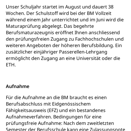
Grundbuch
Luft und Klima
Unser Schuljahr startet im August und dauert 38
Grundbuchplan mit Eigentümerabfrage
Wochen. Der Schulstoff wird bei der BM Vollzeit
Luftreinhaltung, Luftverschmutzung, Klimaschutz,
Klimaveränderung, Treibhauseffekt
(Geoportal)
während einem Jahr unterrichtet und im Juni wird die
Maturaprüfung abgelegt. Das begehrte
Atmosphäre, Luft, Klima (Geoportal)
Raumplanung
Berufsmaturazeugnis eröffnet Ihnen anschliessend
den prüfungsfreien Zugang zu Fachhochschulen und
Klima
Raumplan, Nutzungsplan
weiteren Angeboten der höheren Berufsbildung. Ein
zusätzlicher einjähriger Passerellen-Lehrgang
Raumdatenpool
ermöglicht den Zugang an eine Universität oder die
Richtplanung Kanton Luzern (ARE)
ETH.
Raum und Wirtschaft rawi
Aufnahme
Für die Aufnahme an die BM braucht es einen
Berufsabschluss mit Eidgenössischem
Fähigkeitsausweis (EFZ) und ein bestandenes
Aufnahmeverfahren. Bedingungen für eine
prüfungsfreie Aufnahme: Nach dem zweitletzten
Semester der Berufsschule kann eine Zulassungsnote