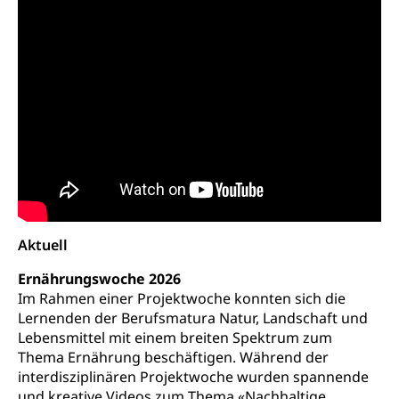
Betreibungsverfahren
Parteien, Grundfreiheiten, Pluralismus
Konkursämter
Volksrechte
Kantonale Steuern
Finanzausgleich, Einkommenssteuer, Kopfsteuer,
Personalsteuer, Haushaltssteuer, Vermögenssteuer,
Verrechnungssteuer, Quellensteuer,
Grundstückgewinnsteuer, Liegenschaftssteuer,
Handänderungssteuer, Grundsteuer, Kirchensteuer,
Gewerbesteuer, Vergnügungssteuer,
Reklameplakatsteuer, Verkehrssteuer,
Erbschaftssteuer, Schenkungssteuer, Gewinn- und
Kapitalsteuer
Aktuell
Steuern (Dienststelle)
Ombudsstellen
Ernährungswoche 2026
Vermittler, Vermittlungsstelle, Schlichtungsstelle,
Im Rahmen einer Projektwoche konnten sich die
Vermittlung, Schlichtung, Mediation
Lernenden der Berufsmatura Natur, Landschaft und
Lebensmittel mit einem breiten Spektrum zum
Umgang mit Beschwerden (Volksschulen)
Rassismus
Thema Ernährung beschäftigen. Während der
Beschwerde Strassenverkehrsamt
Diskriminierung, Fremdenfeindlichkeit,
interdisziplinären Projektwoche wurden spannende
Gleichberechtigung
und kreative Videos zum Thema «Nachhaltige
Beschwerdestelle Spitäler