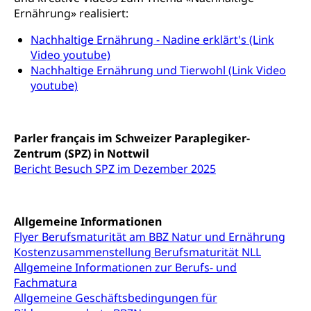
Ernährung» realisiert:
Anlaufstelle Schutz vor Diskriminierung
Strafregister und Strafverfahren
Schlichtungsstelle SEG
(fabia)
Nachhaltige Ernährung - Nadine erklärt's (Link
Strafrecht, Strafrechtspflege, Gerichtsverfahren,
Video youtube)
Strafregistereintrag, Strafregisterauszug,
Schutz vor Diskriminierung
Kriminalität
Nachhaltige Ernährung und Tierwohl (Link Video
youtube)
Strafverfahren Staatsanwaltschaft
Vormundschaft
Strafregisterauszug bestellen (EJPD)
Vormund, Amtsvormund, Mündel,
Vormundschaftsbehörde, Kindesschutz,
Parler français im Schweizer Paraplegiker-
Jugendschutz
Zentrum (SPZ) in Nottwil
Bericht Besuch SPZ im Dezember 2025
Kindes- und Erwachsenenschutz KESB
Kindes- und Erwachsenenschutzbehörden im
Umwelt und Bauen
Kanton Luzern
Allgemeine Informationen
Flyer Berufsmaturität am BBZ Natur und Ernährung
Abfall
Kostenzusammenstellung Berufsmaturität NLL
Abfallentsorgung, Kehrichtabfuhr, Müllabfuhr
Allgemeine Informationen zur Berufs- und
Fachmatura
Abfall und Entsorgung
Boden, Natur und Landschaft
Allgemeine Geschäftsbedingungen für