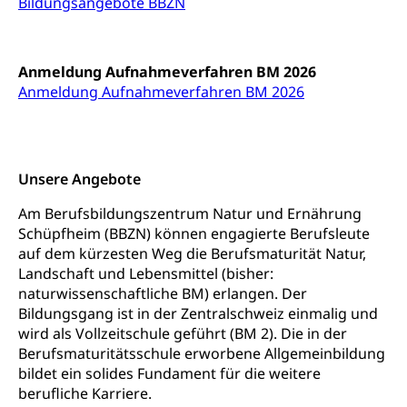
Bildungsangebote BBZN
Gemeindeverbände für Abfallentsorgung
Bodenschutz, Landschaftsschutz, Gewässerschutz,
Naturschutz, Umweltschutz
Natur (Dienststelle Landwirtschaft und
Chemie und Gifte
Anmeldung Aufnahmeverfahren BM 2026
Wald)
Anmeldung Aufnahmeverfahren BM 2026
Giftabfälle, Giftmüll, Schadstoffe, Giftstoffe, Störfall
Natur- und Lanschaftsschutz (GEO-Portal
Sonderabfälle und Gifte (Umweltberatung
rawi)
Eigentum
Luzern)
Boden
Liegenschaft, Immobilie, Grundstück
Unsere Angebote
ÖREB-Kataster
Energie
Am Berufsbildungszentrum Natur und Ernährung
Schüpfheim (BBZN) können engagierte Berufsleute
Grundeigentümerabfrage
Strom, Energieversorgung, Stromversorgung,
auf dem kürzesten Weg die Berufsmaturität Natur,
Energieverbrauch, Stromverbrauch, Energiequelle,
Landschaft und Lebensmittel (bisher:
Windenergie, Wasserkraft, Sonnenenergie, fossile
Energie, erneuerbare Energie, Biomasse
naturwissenschaftliche BM) erlangen. Der
Bildungsgang ist in der Zentralschweiz einmalig und
Energiefachstellenkonferenz Zentralschweiz
Grundbuch
wird als Vollzeitschule geführt (BM 2). Die in der
Berufsmaturitätsschule erworbene Allgemeinbildung
Grundbucheintrag, Grundbuchamt,
bildet ein solides Fundament für die weitere
Grundeigentum, Grundstück
berufliche Karriere.