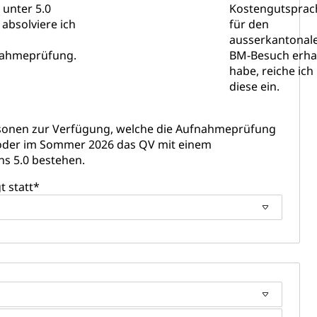
 unter 5.0
Kostengutsprac
, absolviere ich
für den
ausserkantonal
ahmeprüfung.
BM-Besuch erha
habe, reiche ich
diese ein.
rsonen zur Verfügung, welche die Aufnahmeprüfung
oder im Sommer 2026 das QV mit einem
 Menschen mit Behinderungen
s 5.0 bestehen.
 statt
*
Konkursämter
sche Parteien, Grundfreiheiten, Pluralismus