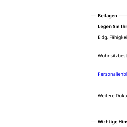
Energiefachs
Grundbuch
Beilagen
Grundbucheintr
Legen Sie I
Grundbuch
Luft und Klim
Eidg. Fähigk
Luftreinhaltung
Atmosphäre, 
Raumplanung
Wohnsitzbest
Raumplan, Nutz
Raumdatenp
Personalienbl
Weitere Dok
Wichtige Hin