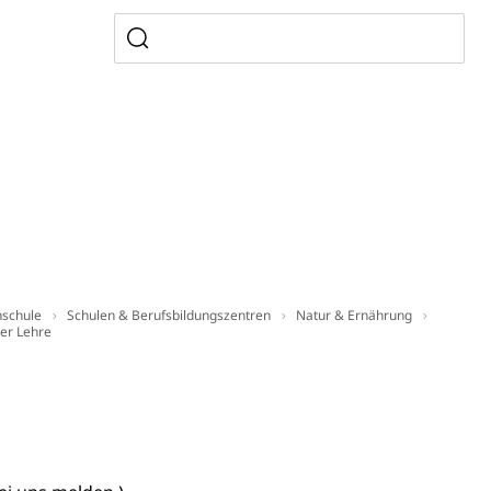
n, Sprengstoffe und Pyrotechnik
rzeugausweis)
Namensänderungen
rgerrechts, Verlust des Bürgerrechts,
h)
hschule
Schulen & Berufsbildungszentren
Natur & Ernährung
er Lehre
 und Jugendliche (WAS Luzern)
reuung von Angehörigen (WAS Luzern)