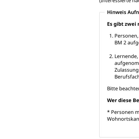
(Interessierte n
Kirche, Gottesdi
Hinweis Auf
Religionsviel
Sport
Es gibt zwei
Freizeitaktivitä
Personen,
BM 2 auf
Olympiateam
Tiere
Lernende,
Sportförder
Haustiere, Heimt
aufgenomm
Zulassung
Tierschutz
Todesfall
Berufsfac
Hunde
Bestattung, Beer
Bitte beachte
Ärztliche To
Wer diese Be
Sicherheit
* Personen m
Wohnortskant
Armee
Militär, Militärd