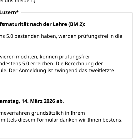
ei uns melden.)
Luzern*
fsmaturität nach der Lehre (BM 2):
tanlagen
s 5.0 bestanden haben, werden prüfungsfrei in die
erung
Jugend+Sport
Freiwilliger Schulsport
lvieren möchten, können prüfungsfrei
, Jagd, Fischerei, Viehzucht
destens 5.0 erreichen. Die Berechnung der
le. Der Anmeldung ist zwingend das zweitletzte
ere
Halten von Wildtieren
Haltung Heimtiere
, Zivilstandsamt, Erben, Erbenliste
amstag, 14. März 2026 ab.
meverfahren grundsätzlich in Ihrem
 mittels diesem Formular danken wir Ihnen bestens.
tverweigerer, Dienstverweigerer, Militärdienstverweigerung,