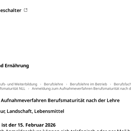
eschalter
ation
 Bescheinigungen
itätskarte, Visum, Geburtsurkunde
 Fischereiausweis
Strafregisterauszug bestellen
Waffe
entitätskarte
Strassenverkehrsamt (Führerausweis, Fah
aatsangehörigkeit, Staatsbürgerschaft, Bürgerrecht, Erwerb des Bü
erfahren
gen
nd Ernährung
 Geburtsschein, Geburtsanzeige
gen (WAS Luzern)
ufs- und Weiterbildung
Berufslehre
Schwangerschaft / Geburt (gruezi.lu.c
Berufslehre im Betrieb
Berufsfac
gendliche
fsmaturität NLL
Anmeldung zum Aufnahmeverfahren Berufsmaturität nach d
desschutz, Jugendschutz
Aufnahmeverfahren Berufsmaturität nach der Lehre
Jugendförderung
Psychische Gesundheit
IV für Kinder
eheim
ur, Landschaft, Lebensmittel
alexterne Pflege, Spitex
ist der 15. Februar 2026
Angehörige
Pflegeheimliste und freie Pflegeplätze
Bet