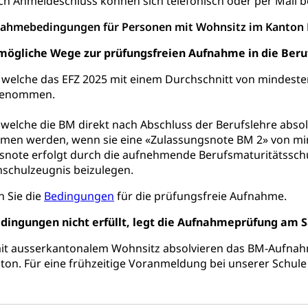
ach Anmeldeschluss können sich telefonisch oder per Mail b
enst, Seelsorge, Religionsgemeinschaft
nahmebedingungen für Personen mit Wohnsitz im Kanton 
falt Im Kanton Luzern (unilu)
Religion (gruezi.lu.ch)
 mögliche Wege zur prüfungsfreien Aufnahme in die Beru
ten, Schulsport, Spitzensport, Breitensport, Jugend und Sport, Spor
 welche das EFZ 2025 mit einem Durchschnitt von mindesten
genommen.
 Kanton Luzern
Offene Sporthallen
Gesundheitsförd
 welche die BM direkt nach Abschluss der Berufslehre abso
ung
iere, Wildtiere, Veterinärmedizin, Tiermedizin, Tierarzt, Tierschutz
en werden, wenn sie eine «Zulassungsnote BM 2» von min
snote erfolgt durch die aufnehmende Berufsmaturitätsschu
Hobbytierhaltung und Bienen
Veterinärdienst
Wildti
hschulzeugnis beizulegen.
digung, Testament, Erbrecht, Erbschaft, Todesschein, Todesanzeige
n Sie die
Bedingungen
für die prüfungsfreie Aufnahme.
desbescheinigung
dingungen nicht erfüllt, legt die Aufnahmeprüfung am S
it ausserkantonalem Wohnsitz absolvieren das BM-Aufnah
on. Für eine frühzeitige Voranmeldung bei unserer Schule
ienst, Militärdienstpflicht, Wehrpflicht, Berufssoldat, Militärdiens