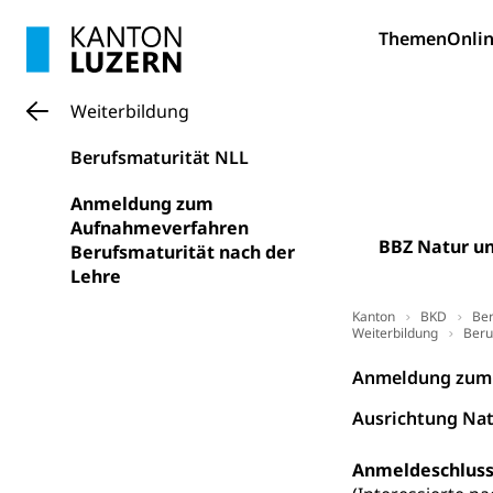
Themen
Onlin
Amt für Migr
Ausweise und
Reisepass, Ident
Weiterbildung
Jagdausweis,
Einbürgerung
Berufsmaturität NLL
Reisepass, Id
Nationalität, St
Einbürgerungsv
Anmeldung zum
Aufnahmeverfahren
Einbürgerun
Geburt
BBZ Natur u
Berufsmaturität nach der
Geburtsurkunde,
Lehre
Kanton
Familienzula
BKD
Ber
Kinder und Ju
Weiterbildung
Beru
Mündigkeit, Kin
Anmeldung zum 
Kinder- und 
Pflege / Pfleg
Ausrichtung Nat
Hauspflege, spit
Anmeldeschluss 
Betreuende 
Religion