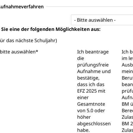
tz, Wehrpflichtersatzabgabe
ufnahmeverfahren
weizer Armee
Erwerbsausfallentschädigung (WAS Luzer
schutz
- Bitte auswählen -
tz, Katastrophenhilfe, Polizei, Feuerwehr, Gesundheitswesen, tec
 Sie eine der folgenden Möglichkeiten aus:
Führungsstab
ür das nächste Schuljahr)
 Sicherheit, öffentliche Ordnung
 bitte auswählen
*
Ich beantrage
Ich 
die
im le
prüfungsfreie
Ausb
Vorrat
Aufnahme und
mein
bestätige,
Beru
rgung
dass ich das
bean
EFZ 2025 mit
prüf
hein, Waffenschein, Waffenbüro, Waffentragen, Selbstverteidigu
einer
Aufn
Gesamtnote
BM ü
ngstoffe und Pyrotechnik
von 5.0 oder
Bere
höher
Zula
abgeschlossen
BM 2
r Zivildienst ZIVI
Erwerbsausfallentschädigung (WAS L
habe.
Zula