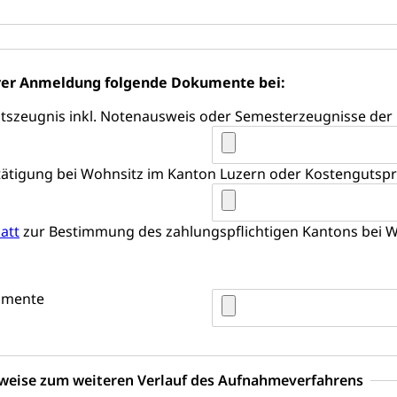
tellenkonferenz Zentralschweiz
ag, Grundbuchamt, Grundeigentum, Grundstück
hrer Anmeldung folgende Dokumente bei:
Grundbuchplan mit Eigentümerabfrage (Geoportal)
a
eitszeugnis inkl. Notenausweis oder Semesterzeugnisse der
, Luftverschmutzung, Klimaschutz, Klimaveränderung, Treibhausef
Luft, Klima (Geoportal)
Klima
ätigung bei Wohnsitz im Kanton Luzern oder Kostengutspr
ungsplan
ool
Richtplanung Kanton Luzern (ARE)
Raum und Wirts
att
zur Bestimmung des zahlungspflichtigen Kantons bei W
umente
weise zum weiteren Verlauf des Aufnahmeverfahrens