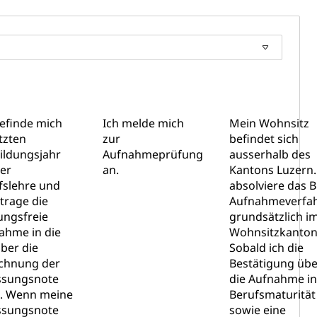
n)
hnische Betriebe, Alarmierung, Sirenentest
befinde mich
Ich melde mich
Mein Wohnsitz
tzten
zur
befindet sich
ildungsjahr
Aufnahmeprüfung
ausserhalb des
er
an.
Kantons Luzern.
fslehre und
absolviere das 
trage die
Aufnahmeverfa
ungsfreie
grundsätzlich i
ng
ahme in die
Wohnsitzkanton
ber die
Sobald ich die
chnung der
Bestätigung übe
ssungsnote
die Aufnahme in
. Wenn meine
Berufsmaturität
uzern)
ssungsnote
sowie eine