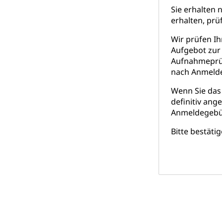
Sie erhalten 
erhalten, prü
Wir prüfen I
Aufgebot zur
Aufnahmeprüfu
nach Anmelde
Wenn Sie das
definitiv ang
Anmeldegebühr
Bitte bestäti
Dieses
Feld bitte
nicht
ausfüllen