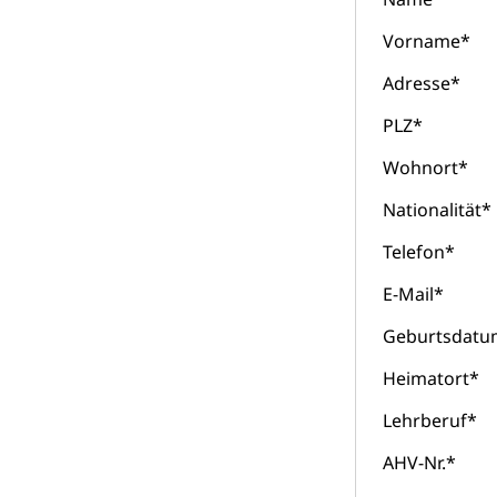
Volksrechte
Kantonale Ste
Vorname
*
Finanzausgleich
Grundstückgewin
Adresse
*
Reklameplakatst
PLZ
*
Steuern (Dien
Ombudsstelle
Wohnort
*
Vermittler, Verm
Nationalität
*
Umgang mit 
Rassismus
Telefon
*
Schlichtungs
Diskriminierung
E-Mail
*
Anlaufstelle 
Strafregister 
Geburtsdatu
Strafrecht, Stra
Heimatort
*
Strafverfahr
Vormundschaf
Lehrberuf
*
Vormund, Amtsv
AHV-Nr.
*
Kindes- und