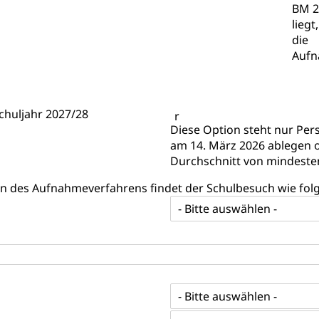
BM 2
icht, Schutzraum, Schutzraumbaupflicht
liegt
die
Aufn
g von Frau und Mann
huljahr 2027/28
Diese Option steht nur Pe
, Gleichstellungsbüro, Mobbing
am 14. März 2026 ablegen 
ng aller Geschlechter und Lebensformen
Gleichstellung
Durchschnitt von mindesten
behörde Gleichstellung
rechtspflege, Gerichtsverfahren
n des Aufnahmeverfahrens findet der Schulbesuch wie folgt
- Bitte auswählen -
hte: Aufgaben und Verfahren
Kosten im Zivilprozess
nd Konkurs
den, Zahlungsunfähigkeit, Pfändung
ezi.lu.ch)
Betreibungsämter
Betreibungsverfahren
 Stimm- und Wahlrecht, Stimmrecht, Abstimmungen, Wahlen, politi
- Bitte auswählen -