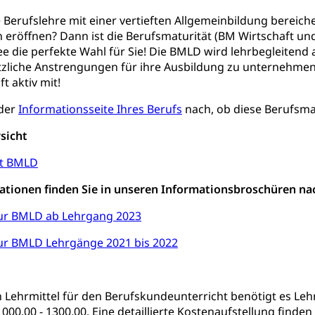
Schulpsychologie, Schulsozialarbeit, Heilpädagogik und Sondersch
 Berufslehre mit einer vertieften Allgemeinbildung bereich
Fachmittelschulen (beruf.lu.ch)
Studienwahl- und Stud
eröffnen? Dann ist die Berufsmaturität (BM Wirtschaft und
portcamps
Primarschule
Sekundarschule
Schulpflich
d Darlehen
mittelschule
Informatikmittelschule
Wirtschaftsmitte
ee die perfekte Wahl für Sie! Die BMLD wird lehrbegleitend 
ung
Musikschulen
Schulferien
Früherziehung
Schu
, Stipendien, Ausbildungsdarlehen
ätzliche Anstrengungen für ihre Ausbildung zu unternehmen.
t aktiv mit!
sche Schulen
Freiwilliger Schulsport
niversität Luzern unilu
Finanzielle Unterstützung für A
 der
Informationsseite Ihres Berufs
nach, ob diese Berufsma
ipendien (beruf.lu.ch)
Studienbeiträge Höhere Berufsbi
schule, Studium, Hochschulstudium, Universitätsstudium, univers
, Hochschule, universitäre Hochschule, Bachelor, Master, Doktora
sicht
Unterstützung Pädagogische Hochschule PHLU
Stipendi
rn, Fachhochschule Zentralschweiz, HSLU, Pädagogische Hochschul
on der Schweizer Hochschulen)
ht BMLD
mationen finden Sie in unseren Informationsbroschüren na
ities
Universität Luzern
Fachstelle Hochschulbildung
nderkrippe, Krippe, Kinderhort, Kindertagesstätte, Spielgruppe, Ta
ur BMLD ab Lehrgang 2023
ur BMLD Lehrgänge 2021 bis 2022
uung
Freiwilliges Kindergarten Jahr
Frühe Sprachförd
rung
Soziales
n Lehrmittel für den Berufskundeunterricht benötigt es Lehr
schutz
1000.00 - 1300.00. Eine detaillierte Kostenaufstellung finden