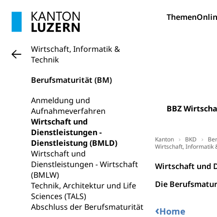
Pilotprojekt
Erwachsenenb
Themen
Onlin
Umschulung, zwe
Grundkompetenze
Wirtschaft, Informatik &
Erwachsene
Technik
Berufliche Gr
Fachperson B
Lehre, Berufsfac
Berufsmaturität (BM)
Allgemeinbil
Anmeldung und
Schulen und 
Hochschule F
BBZ Wirtscha
Bildung & Be
Aufnahmeverfahren
Wirtschaft und
Fremdsprache
Studium, Hochsc
Berufsabschl
Dienstleistungen -
Information
Kanton
BKD
Ber
Dienstleistung (BMLD)
Campus Hor
Mittelschulen
Wirtschaft, Informatik 
Wirtschaft und
Berufslehre (
Pädagogische
Gymnasium, Hand
Dienstleistungen - Wirtschaft
Wirtschaft und 
Informatikmitte
Berufsmaturi
(BMLW)
und Vollzeitsch
Die Berufsmaturi
Technik, Architektur und Life
Sciences (TALS)
Berufsbildung
Obligatorische
Abschluss der Berufsmaturität
‹
Home
Fach- & Wirt
Schulpflicht, S