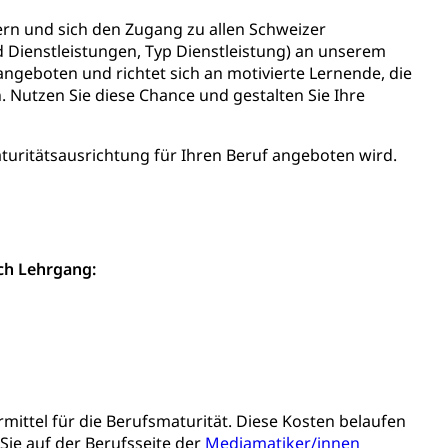
ulen
ern und sich den Zugang zu allen Schweizer
ienbearatung
Fachklasse Grafik
 Dienstleistungen, Typ Dienstleistung) an unserem
t
Kindergarten & Basisstufe
Förderangebote
lschule
FMS und Vollzeitschulen mit BM
angeboten und richtet sich an motivierte Lernende, die
ldienste
Betreuungsangebote
Schulliste
 Nutzen Sie diese Chance und gestalten Sie Ihre
usbildung Pflege HF oder Studium Pflege FH
turitätsausrichtung für Ihren Beruf angeboten wird.
ldung
itäre Ausbildung, akademische Ausbildung,
t, Weiterbildung, Forschung, Entwicklung, Dienstleistungen,
en Hochschule Luzern hslu
e Luzern, PH Luzern, UniLU, swissuniversities
ch Lehrgang:
gesmutter, Freiwilliges Kindergarten Jahr
erung
Kindergarten & Basisstufe
mittel für die Berufsmaturität. Diese Kosten belaufen
 Sie auf der Berufsseite der
Mediamatiker/innen