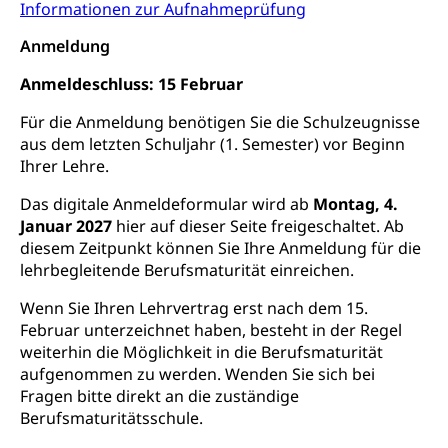
AHV / IV
Informationen zur Aufnahmeprüfung
Soziale Sicherheit
Altersrente, Invalidenrente, Witwenrente,
Anmeldung
Sozialversicherung, Vorsorgeeinrichtung,
Pensionskasse, erste Säule, zweite Säule, dritte
Anmeldeschluss: 15 Februar
Säule, Hilflosenentschädigung,
Ergänzungsleistungen, Altersvorsorge,
Für die Anmeldung benötigen Sie die Schulzeugnisse
Todesfallversicherung
aus dem letzten Schuljahr (1. Semester) vor Beginn
Ihrer Lehre.
Hilfslosenentschädigung (WAS Luzern)
Behinderung
Das digitale Anmeldeformular wird ab
AHV-Hinterlassenenrente (WAS Luzern)
Montag, 4.
Körperbehinderung, körperliche Behinderung,
geistige Behinderung, psychische Behinderung,
Januar 2027
hier auf dieser Seite freigeschaltet. Ab
AHV-Beiträge (WAS Luzern)
Erwerbsunfähigkeit, Behinderte
diesem Zeitpunkt können Sie Ihre Anmeldung für die
lehrbegleitende Berufsmaturität einreichen.
Informationsstelle AHV/IV
Inklusion im Sport
Ergänzungsleistungen (EL) (WAS Luzern)
Wenn Sie Ihren Lehrvertrag erst nach dem 15.
Menschen mit Behinderungen
Kultur und Medien
Februar unterzeichnet haben, besteht in der Regel
AHV-Altersrente (WAS Luzern)
weiterhin die Möglichkeit in die Berufsmaturität
aufgenommen zu werden. Wenden Sie sich bei
IV-Leistungen (WAS Luzern)
Archive und Bibliotheken
Fragen bitte direkt an die zuständige
Bücher, Bundesarchiv, Landesbibliothek
Berufsmaturitätsschule.