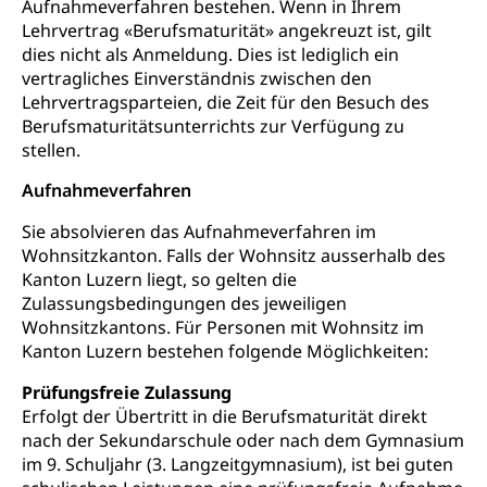
Aufnahmeverfahren bestehen. Wenn in Ihrem
Konsumentenrechte, Produktsicherheit,
Frühe Förderung
Lehrvertrag «Berufsmaturität» angekreuzt ist, gilt
Preisüberwachung, Preisüberwacher,
Konsumentenorganisation, parallele Einfuhr,
dies nicht als Anmeldung. Dies ist lediglich ein
regionale Erschöpfung, nationale Erschöpfung,
vertragliches Einverständnis zwischen den
internationale Erschöpfung, Preisabsprache, Kartell,
Lehrvertragsparteien, die Zeit für den Besuch des
Cassis-deDijon-Prinzip
Berufsmaturitätsunterrichts zur Verfügung zu
stellen.
Lebensmittelkontrolle und
Krankenversicherung
Verbraucherschutz
Aufnahmeverfahren
Unfallversicherung, Berufsunfallversicherung,
Krankheit, Unfall, Prämienverbilligung,
Sie absolvieren das Aufnahmeverfahren im
Krankenkasse
Wohnsitzkanton. Falls der Wohnsitz ausserhalb des
Kanton Luzern liegt, so gelten die
Krankenversicherung (WAS Luzern)
Lebensmittelsicherheit
Zulassungsbedingungen des jeweiligen
Prämienverbilligung (WAS Luzern)
sichere Lebensmittel, Lebensmittelkontrolle,
Wohnsitzkantons. Für Personen mit Wohnsitz im
Lebensmittelhygiene, Produktesicherheit
Kanton Luzern bestehen folgende Möglichkeiten:
Obligatorische Krankenversicherung (WAS
Luzern)
Trinkwasser
Prävention
Prüfungsfreie Zulassung
Erfolgt der Übertritt in die Berufsmaturität direkt
Kranken- und Unfallversicherung
Lebensmittel
Gesundheitsvorsorge, Wellness, Unfallverhütung,
nach der Sekundarschule oder nach dem Gymnasium
Suchtprävention, Alkoholprävention,
im 9. Schuljahr (3. Langzeitgymnasium), ist bei guten
Tabakprävention, Primärprävention,