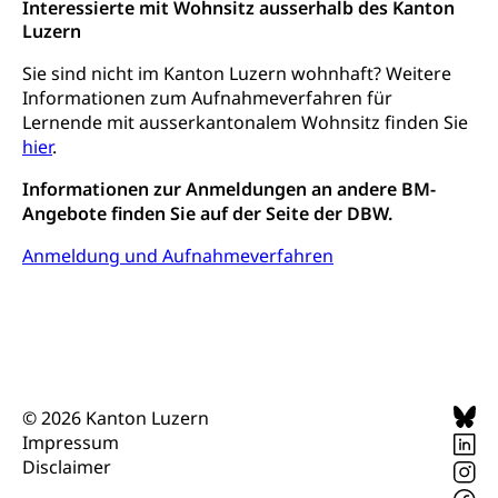
Staatsarchiv Luzern
Interessierte mit Wohnsitz ausserhalb des Kanton
Kulturelle Einrichtungen
Luzern
Zentral- und Hochschulbibliothek
Museen, Theater, Bibliotheken
Sie sind nicht im Kanton Luzern wohnhaft? Weitere
Archiv der Denkmalpflege
Dienststelle Kultur
Kulturförderung
Informationen zum Aufnahmeverfahren für
Lernende mit ausserkantonalem Wohnsitz finden Sie
Kunst & Kultur (Luzern Tourismus)
Kulturpolitik, Sprachförderung, Denkmalpflege,
hier
.
kulturelles Angebot, Kulturerbe, kulturelles Erbe,
Nachwuchsförderung, Vermittlung, Selektive
Informationen zur Anmeldungen an andere BM-
Förderung, Kulturausschreibungen, Kulturpreis,
Angebote finden Sie auf der Seite der DBW.
Werkbeitrag, Produktionsbeitrag, Recherche,
Bildende Kunst, Angewandte Kunst, Theater/Tanz,
Anmeldung und Aufnahmeverfahren
Musik, Entwicklung, Programmbeiträge,
Filmförderung, Regionale Förderfonds,
Werkankäufe, Kunstankäufe, Kunst und Bau, Schule
und Kultur, Kulturgesuche, Kulturvermittlung
Kulturförderung und Vermittlung
Angebote für Schulklassen
Mobilität
© 2026 Kanton Luzern
Impressum
Zentralschweizer Filmförderung
Disclaimer
Schiene und öffentlicher Verkehr