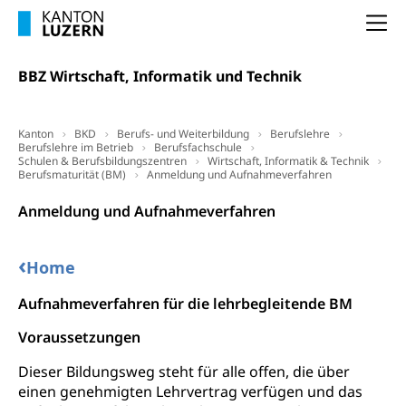
Hochschulstudium, Universitätsstudium,
Pflege HF oder Studium Pflege FH
Kindergarten & Basisstufe
universitäre Ausbildung, akademische Ausbildung,
Wirtschaftsmittelschule
Na
Fachstelle Stipendien (beruf.lu.ch)
Hochschulbildung, Hochschule, universitäre
Förderangebote
FMS und Vollzeitschulen mit BM
Hochschule, Bachelor, Master, Doktorat,
Studienbeiträge Höhere Berufsbildung
Sonderschulung
Weiterbildung, Forschung, Entwicklung,
BBZ Wirtschaft, Informatik und Technik
Dienstleistungen, Hochschule Luzern,
Finanzielle Unterstützung Pädagogische
Musikschulen
Fachhochschule Zentralschweiz, HSLU,
Hochschule PHLU
Pädagogische Hochschule Luzern, PH Luzern, UniLU,
Schulferien
Kanton
BKD
Berufs- und Weiterbildung
Berufslehre
swissuniversities (Dachorganisation der Schweizer
Stipendien Hochschule Luzern hslu
Berufslehre im Betrieb
Berufsfachschule
Hochschulen)
Früherziehung
Schulen & Berufsbildungszentren
Wirtschaft, Informatik & Technik
Berufsmaturität (BM)
Anmeldung und Aufnahmeverfahren
Schuldienste
swissuniversities
Vorschule
Anmeldung und Aufnahmeverfahren
Betreuungsangebote
Universität Luzern
Kindergarten, Kinderkrippe, Krippe, Kinderhort,
Kindertagesstätte, Spielgruppe, Tagesmutter,
Schulliste
Fachstelle Hochschulbildung
‹
Freiwilliges Kindergarten Jahr
Home
Heilpädagogische Schulen
Kinderbetreuung
Aufnahmeverfahren für die lehrbegleitende BM
Freiwilliger Schulsport
Freiwilliges Kindergarten Jahr
Voraussetzungen
Gesundheit und Soziales
Frühe Sprachförderung
Dieser Bildungsweg steht für alle offen, die über
Konsumentenschutz
einen genehmigten Lehrvertrag verfügen und das
Kindergarten & Basisstufe