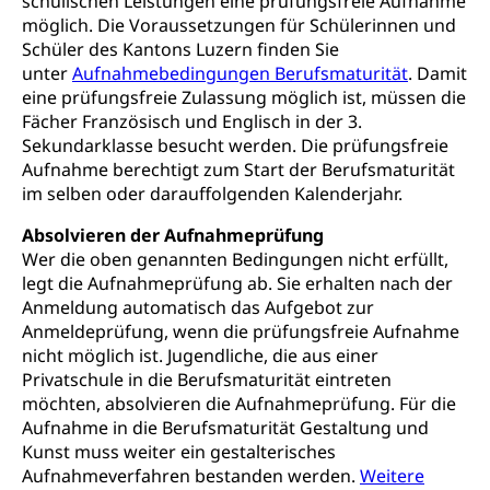
schulischen Leistungen eine prüfungsfreie Aufnahme
Sekundärprävention, Tertiärprävention
möglich. Die Voraussetzungen für Schülerinnen und
Darmkrebsvorsorge
Schüler des Kantons Luzern finden Sie
Soziale Sicherheit
unter
Aufnahmebedingungen Berufsmaturität
. Damit
Kantonales Tabakpräventionsprogramm
Sozialversicherungen, Sozialpolitik,
eine prüfungsfreie Zulassung möglich ist, müssen die
Arbeitslosenversicherung,
Fächer Französisch und Englisch in der 3.
Gesundheitsförderung
Mutterschaftsversicherung, Krankenversicherung,
Sekundarklasse besucht werden. Die prüfungsfreie
Unfallversicherung, Invalidenversicherung,
Prävention (Polizei)
Aufnahme berechtigt zum Start der Berufsmaturität
Sozialhilfe
im selben oder darauffolgenden Kalenderjahr.
Suchtprävention
Kranken- und Unfallversicherung
Sucht und Drogen
Gesundheitsversorgung
Absolvieren der Aufnahmeprüfung
(gruezi.lu.ch)
Drogenabhängigkeit, Drogensucht,
Wer die oben genannten Bedingungen nicht erfüllt,
Medikamentenabhängigkeit,
Krankenversicherung (WAS Luzern)
legt die Aufnahmeprüfung ab. Sie erhalten nach der
Arzneimittelabhängigkeit, Suchtkrankheit,
Anmeldung automatisch das Aufgebot zur
Existenzsicherung - Sozialhilfe
Drogenabhängige, Drogensüchtige,
Anmeldeprüfung, wenn die prüfungsfreie Aufnahme
Betäubungsmittel, Suchtmittel, Psychopharmaka
Soziales und Gesellschaft (Dienststelle)
nicht möglich ist. Jugendliche, die aus einer
Privatschule in die Berufsmaturität eintreten
Fachstelle Sucht Region Luzern
Gesundheitsversorgung
Opferhilfe
möchten, absolvieren die Aufnahmeprüfung. Für die
Drogen (Polizei)
Gesundheitsversorgung, Spital, Pflegeinitiative,
Arbeitslosenversicherung (WAS Luzern)
Aufnahme in die Berufsmaturität Gestaltung und
Ambulant vor stationär, AVOS, Patientendossier
Kunst muss weiter ein gestalterisches
Sucht
Invalidenversicherung (WAS Luzern)
Aufnahmeverfahren bestanden werden.
Weitere
Gesundheitsversorgung