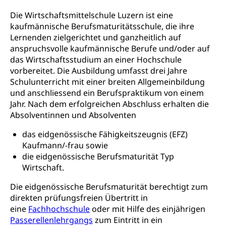
Fach- & Wirtschafts-Mittelschulzentrum FMZ
Schulergänzende Betreuung, Logopädie,
Neuorientierung
BIZ Beratungs- und Informationszentrum
Die Wirtschaftsmittelschule Luzern ist eine
Psychomotorik, Schulpsychologie, Schulsozialarbeit,
Gymnasialbildung, Kantonsschulen
für Bildung und Beruf
Heilpädagogik und Sonderschulen
kaufmännische Berufsmaturitätsschule, die ihre
Lernenden zielgerichtet und ganzheitlich auf
Gymnasien & Fachmittelschulen (beruf.lu.ch)
Berufsmaturität
Kantonale Sportcamps
Stipendien und Darlehen
anspruchsvolle kaufmännische Berufe und/oder auf
Studienwahl- und Studienbearatung
Zentrum für Brückenangebote
das Wirtschaftsstudium an einer Hochschule
Primarschule
Studienbeihilfe, Stipendien, Ausbildungsdarlehen
vorbereitet. Die Ausbildung umfasst drei Jahre
Fachklasse Grafik
Sekundarschule
Schulunterricht mit einer breiten Allgemeinbildung
Stipendien Universität Luzern unilu
Universität
Gesundheitsmittelschule
und anschliessend ein Berufspraktikum von einem
Schulpflicht
Finanzielle Unterstützung für Ausbildung
Technische Hochschule, Studium,
Jahr. Nach dem erfolgreichen Abschluss erhalten die
Informatikmittelschule
Hochschulstudium, Universitätsstudium,
Pflege HF oder Studium Pflege FH
Absolventinnen und Absolventen
Kindergarten & Basisstufe
universitäre Ausbildung, akademische Ausbildung,
Wirtschaftsmittelschule
Fachstelle Stipendien (beruf.lu.ch)
Hochschulbildung, Hochschule, universitäre
Förderangebote
das eidgenössische Fähigkeitszeugnis (EFZ)
FMS und Vollzeitschulen mit BM
Hochschule, Bachelor, Master, Doktorat,
Kaufmann/-frau sowie
Studienbeiträge Höhere Berufsbildung
Sonderschulung
Weiterbildung, Forschung, Entwicklung,
die eidgenössische Berufsmaturität Typ
Dienstleistungen, Hochschule Luzern,
Finanzielle Unterstützung Pädagogische
Musikschulen
Wirtschaft.
Fachhochschule Zentralschweiz, HSLU,
Hochschule PHLU
Pädagogische Hochschule Luzern, PH Luzern, UniLU,
Schulferien
Die eidgenössische Berufsmaturität berechtigt zum
swissuniversities (Dachorganisation der Schweizer
Stipendien Hochschule Luzern hslu
direkten prüfungsfreien Übertritt in
Hochschulen)
Früherziehung
eine
Fachhochschule
oder mit Hilfe des einjährigen
Schuldienste
Passerellenlehrgangs
zum Eintritt in ein
swissuniversities
Vorschule