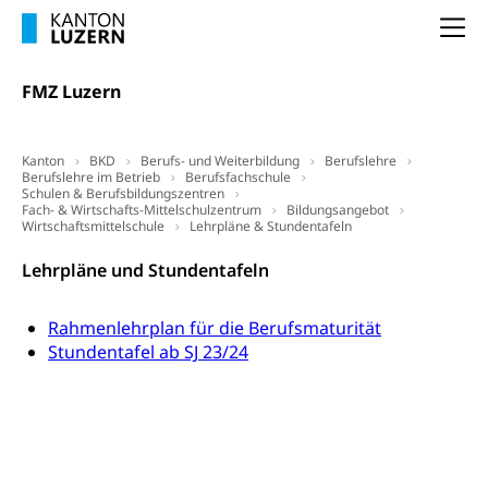
(gewaltpraevention.lu.ch)
Entlassung, Stellenverlust, Arbeitsmangel,
Na
Unterbeschäftigung, Arbeitslosenversicherung,
Arbeitsgericht
Arbeitslosenentschädigung
Schlichtungsbehörde Arbeit
FMZ Luzern
Arbeitslosigkeit (gruezi.lu.ch)
Berufliche Selbständigkeit
Arbeitslosigkeit und Stellensuche (WAS
selbständig Erwerbender, Freiberufler
Kanton
BKD
Berufs- und Weiterbildung
Berufslehre
Luzern)
Berufslehre im Betrieb
Berufsfachschule
Unterstützung der Wirtschaftsförderung
Schulen & Berufsbildungszentren
Pensionierung
Arbeitslosenentschädigung (WAS Luzern)
Fach- & Wirtschafts-Mittelschulzentrum
Bildungsangebot
Luzern
Wirtschaftsmittelschule
Lehrpläne & Stundentafeln
Frühpensionierung, Altersrente, berufliche
Vorsorge, Altersvorsorge
Handelsregister Luzern
Lehrpläne und Stundentafeln
Dienststelle Steuern - Wissenswertes
AHV-Altersrente (WAS Luzern)
Rahmenlehrplan für die Berufsmaturität
Selbständige (WAS Luzern)
LUPK - Luzerner Pensionskasse
Bildung und Forschung
Stundentafel ab SJ 23/24
Altersvorsorge (gruezi.lu.ch)
Wissenschaftsförderung
Forschungsförderung, Wissenschaftsmarketing,
Wissenschaft, Forschung, Entwicklung, Projekte