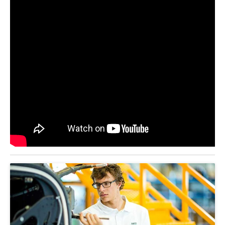
Zivilstandswesen
Adoption
Adoptivkind, Adoptiveltern, Adoptionsvermittlung,
Adoptionsverfahren, elterliche Gewalt, elterliche
Sorge
Adoption
Aufenthaltsbewilligungen
Niederlassungsbewilligung, Aufenthalt,
Niederlassung, Wohnsitz
Amt für Migration
Ausweise und Bescheinigungen
Reisepass, Identitätskarte, Visum, Geburtsurkunde
Jagdausweis, Fischereiausweis
Einbürgerung
Strafregisterauszug bestellen
Nationalität, Staatsangehörigkeit,
Staatsbürgerschaft, Bürgerrecht, Erwerb des
Waffen, Sprengstoffe und Pyrotechnik
Bürgerrechts, Verlust des Bürgerrechts,
Einbürgerungsverfahren
Reisepass, Identitätskarte