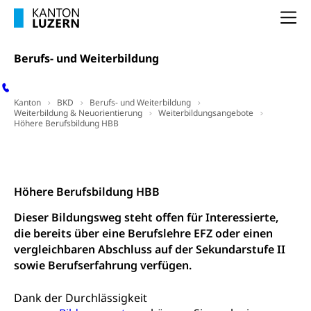
Staatsarchiv Luzern
Kulturelle Einrichtungen
Zentral- und Hochschulbibliothek
Na
Museen, Theater, Bibliotheken
Archiv der Denkmalpflege
Dienststelle Kultur
Kulturförderung
Berufs- und Weiterbildung
Kunst & Kultur (Luzern Tourismus)
Kulturpolitik, Sprachförderung, Denkmalpflege,
kulturelles Angebot, Kulturerbe, kulturelles Erbe,
Kanton
BKD
Berufs- und Weiterbildung
Nachwuchsförderung, Vermittlung, Selektive
Weiterbildung & Neuorientierung
Weiterbildungsangebote
Förderung, Kulturausschreibungen, Kulturpreis,
Höhere Berufsbildung HBB
Werkbeitrag, Produktionsbeitrag, Recherche,
Bildende Kunst, Angewandte Kunst, Theater/Tanz,
Kontakt
Musik, Entwicklung, Programmbeiträge,
Filmförderung, Regionale Förderfonds,
Werkankäufe, Kunstankäufe, Kunst und Bau, Schule
Höhere Berufsbildung HBB
und Kultur, Kulturgesuche, Kulturvermittlung
Dieser Bildungsweg steht offen für Interessierte,
Kulturförderung und Vermittlung
die bereits über eine Berufslehre EFZ oder einen
vergleichbaren Abschluss auf der Sekundarstufe II
Angebote für Schulklassen
Mobilität
sowie Berufserfahrung verfügen.
Zentralschweizer Filmförderung
Schiene und öffentlicher Verkehr
Dank der Durchlässigkeit