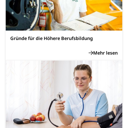
Einbürgerungen
Geburt
Strassenverkehrsamt (Führerausweis,
Fahrzeugausweis)
Geburtsurkunde, Geburtsschein, Geburtsanzeige
Namensänderungen
Familienzulagen (WAS Luzern)
Kinder und Jugendliche
Schwangerschaft / Geburt (gruezi.lu.ch)
Mündigkeit, Kindesschutz, Jugendschutz
Gründe für die Höhere Berufsbildung
Kinder- und Jugendförderung
Pflege / Pflegeheim
Psychische Gesundheit
Hauspflege, spitalexterne Pflege, Spitex
IV für Kinder und Jugendliche (WAS Luzern)
Betreuende Angehörige
Religion
Pflegeheimliste und freie Pflegeplätze
Kirche, Gottesdienst, Seelsorge,
Religionsgemeinschaft
Betreuung von Angehörigen (WAS Luzern)
Religionsvielfalt Im Kanton Luzern (unilu)
Sport
Religion (gruezi.lu.ch)
Freizeitaktivitäten, Schulsport, Spitzensport,
Breitensport, Jugend und Sport, Sportanlagen
Olympiateam Kanton Luzern
Tiere