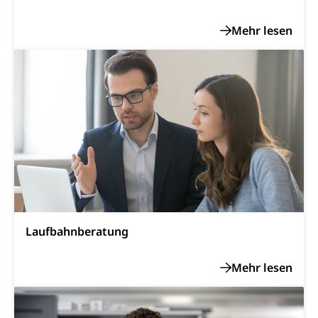
Schweizer Armee
Katastrophenschutz, Katastrophenhilfe, Polizei,
Feuerwehr, Gesundheitswesen, technische Betriebe,
Erwerbsausfallentschädigung (WAS Luzern)
Alarmierung, Sirenentest
Kantonaler Führungsstab
Polizei
Ordnungskräfte, Sicherheit, öffentliche Ordnung
Polizei
Versorgung
Vorratshaltung, Vorrat
Wasserversorgung
Waffen
Waffenerwerbsschein, Waffenschein, Waffenbüro,
Waffentragen, Selbstverteidigung
Laufbahnberatung
Waffen, Sprengstoffe und Pyrotechnik
Zivildienst
Militärdienst
Bundesamt für Zivildienst ZIVI
Zivilschutz