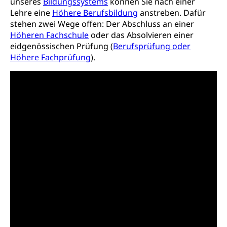
unseres
Bildungssystems
können Sie nach einer
Schienenverkehr, Zugverkehr, Bahnverkehr,
Transportmittel, öffentlicher Verkehr
Lehre eine
Höhere Berufsbildung
anstreben. Dafür
stehen zwei Wege offen: Der Abschluss an einer
Verkehrsverbund Luzern VVL
Schifffahrt
Höheren Fachschule
oder das Absolvieren einer
eidgenössischen Prüfung (
Berufsprüfung oder
Öffentlicher Verkehr Luzern Mobil
Schiffsverkehr, Binnenschifffahrt, Seeschifffahrt,
Höhere Fachprüfung
).
Flussschifffahrt
Schifffahrt (Strassenverkehrsamt)
Strasse
Autoverkehr, Lastwagenverkehr, Schwerverkehr,
leistungsabhängige Schwerverkehrsabgabe,
Langsamverkehr, Transportmittel, Auto, Motorrad,
Individualverkehr
zentras (Betrieb und Unterhalt LU, OW, NW,
ZG)
Persönliches
Strassenverkehrsamt
Verkehr und Infrastruktur vif
Zivilstand
Kantonsstrassen
Geburt, Heirat, Ehe, Partnerschaft, Tod,
Zivilstandsamt, Zivilstandsregiste