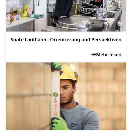
Einbürgerungen
Geburt
Strassenverkehrsamt (Führerausweis,
Fahrzeugausweis)
Geburtsurkunde, Geburtsschein, Geburtsanzeige
Namensänderungen
Familienzulagen (WAS Luzern)
Kinder und Jugendliche
Schwangerschaft / Geburt (gruezi.lu.ch)
Mündigkeit, Kindesschutz, Jugendschutz
Späte Laufbahn - Orientierung und Perspektiven
Kinder- und Jugendförderung
Pflege / Pflegeheim
Psychische Gesundheit
Hauspflege, spitalexterne Pflege, Spitex
IV für Kinder und Jugendliche (WAS Luzern)
Betreuende Angehörige
Religion
Pflegeheimliste und freie Pflegeplätze
Kirche, Gottesdienst, Seelsorge,
Religionsgemeinschaft
Betreuung von Angehörigen (WAS Luzern)
Religionsvielfalt Im Kanton Luzern (unilu)
Sport
Religion (gruezi.lu.ch)
Freizeitaktivitäten, Schulsport, Spitzensport,
Breitensport, Jugend und Sport, Sportanlagen
Olympiateam Kanton Luzern
Tiere