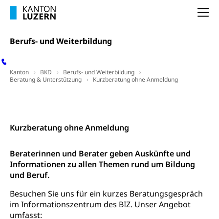
Staatsarchiv Luzern
Kulturelle Einrichtungen
Na
Zentral- und Hochschulbibliothek
Museen, Theater, Bibliotheken
Archiv der Denkmalpflege
Dienststelle Kultur
Kulturförderung
Berufs- und Weiterbildung
Kunst & Kultur (Luzern Tourismus)
Kulturpolitik, Sprachförderung, Denkmalpflege,
kulturelles Angebot, Kulturerbe, kulturelles Erbe,
Kanton
BKD
Berufs- und Weiterbildung
Nachwuchsförderung, Vermittlung, Selektive
Beratung & Unterstützung
Kurzberatung ohne Anmeldung
Förderung, Kulturausschreibungen, Kulturpreis,
Werkbeitrag, Produktionsbeitrag, Recherche,
Bildende Kunst, Angewandte Kunst, Theater/Tanz,
Kontakt
Musik, Entwicklung, Programmbeiträge,
Filmförderung, Regionale Förderfonds,
Kurzberatung ohne Anmeldung
Werkankäufe, Kunstankäufe, Kunst und Bau, Schule
und Kultur, Kulturgesuche, Kulturvermittlung
Beraterinnen und Berater geben Auskünfte und
Kulturförderung und Vermittlung
Informationen zu allen Themen rund um Bildung
und Beruf.
Angebote für Schulklassen
Mobilität
Zentralschweizer Filmförderung
Besuchen Sie uns für ein kurzes Beratungsgespräch
im Informationszentrum des BIZ. Unser Angebot
Schiene und öffentlicher Verkehr
umfasst: