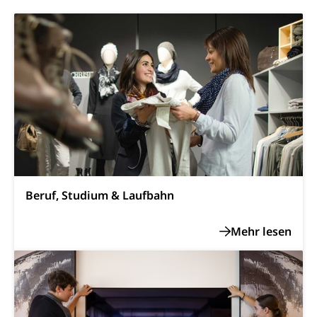
Schienenverkehr, Zugverkehr, Bahnverkehr,
Transportmittel, öffentlicher Verkehr
Verkehrsverbund Luzern VVL
Schifffahrt
Öffentlicher Verkehr Luzern Mobil
Schiffsverkehr, Binnenschifffahrt, Seeschifffahrt,
Flussschifffahrt
Schifffahrt (Strassenverkehrsamt)
Strasse
Autoverkehr, Lastwagenverkehr, Schwerverkehr,
leistungsabhängige Schwerverkehrsabgabe,
Langsamverkehr, Transportmittel, Auto, Motorrad,
Individualverkehr
Beruf, Studium & Laufbahn
zentras (Betrieb und Unterhalt LU, OW, NW,
ZG)
Persönliches
Strassenverkehrsamt
Verkehr und Infrastruktur vif
Zivilstand
Kantonsstrassen
Geburt, Heirat, Ehe, Partnerschaft, Tod,
Zivilstandsamt, Zivilstandsregiste