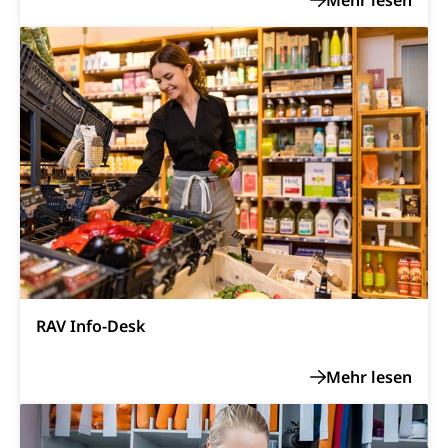
Schweizer Armee
Katastrophenschutz, Katastrophenhilfe, Polizei,
Feuerwehr, Gesundheitswesen, technische Betriebe,
Erwerbsausfallentschädigung (WAS Luzern)
Alarmierung, Sirenentest
Kantonaler Führungsstab
Polizei
Ordnungskräfte, Sicherheit, öffentliche Ordnung
Polizei
Versorgung
Vorratshaltung, Vorrat
Wasserversorgung
Waffen
Waffenerwerbsschein, Waffenschein, Waffenbüro,
Waffentragen, Selbstverteidigung
RAV Info-Desk
Waffen, Sprengstoffe und Pyrotechnik
Zivildienst
Militärdienst
Bundesamt für Zivildienst ZIVI
Zivilschutz