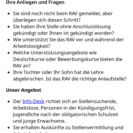
Stipendien Hochschule Luzern hslu
Ihre Anliegen und Fragen
Hochschulen)
Früherziehung
Sie sind noch nicht beim RAV gemeldet, aber
Schuldienste
swissuniversities
Vorschule
überlegen sich diesen Schritt?
Betreuungsangebote
Sie haben Ihre Stelle ohne Anschlusslösung
Universität Luzern
Kindergarten, Kinderkrippe, Krippe, Kinderhort,
Kindertagesstätte, Spielgruppe, Tagesmutter,
gekündigt oder Ihnen ist gekündigt worden?
Schulliste
Fachstelle Hochschulbildung
Freiwilliges Kindergarten Jahr
Wie unterstützt Sie das RAV vor und während der
Heilpädagogische Schulen
Arbeitslosigkeit?
Kinderbetreuung
Welche Unterstützungsangebote wie
Freiwilliger Schulsport
Deutschkurse oder Bewerbungskurse bieten die
Freiwilliges Kindergarten Jahr
Gesundheit und Soziales
RAV an?
Frühe Sprachförderung
Ihre Tochter oder Ihr Sohn hat die Lehre
Konsumentenschutz
abgebrochen. Ist das RAV die richtige Anlaufstelle?
Kindergarten & Basisstufe
Konsumentenrechte, Produktsicherheit,
Unser Angebot
Frühe Förderung
Preisüberwachung, Preisüberwacher,
Konsumentenorganisation, parallele Einfuhr,
Der
Info-Desk
richtet sich an Stellensuchende,
regionale Erschöpfung, nationale Erschöpfung,
Arbeitslose, Personen in der Kündigungsfrist,
internationale Erschöpfung, Preisabsprache, Kartell,
Jugendliche nach der obligatorischen Schulzeit
Cassis-deDijon-Prinzip
und junge Erwachsene.
Sie erhalten Auskünfte zu Stellenvermittlung und
Lebensmittelkontrolle und
Krankenversicherung