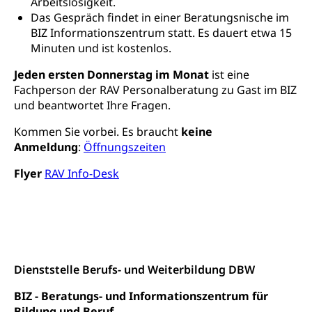
Arbeitslosigkeit.
Verbraucherschutz
Unfallversicherung, Berufsunfallversicherung,
Das Gespräch findet in einer Beratungsnische im
Krankheit, Unfall, Prämienverbilligung,
BIZ Informationszentrum statt. Es dauert etwa 15
Krankenkasse
Minuten und ist kostenlos.
Krankenversicherung (WAS Luzern)
Lebensmittelsicherheit
Jeden ersten Donnerstag im Monat
ist eine
Fachperson der RAV Personalberatung zu Gast im BIZ
Prämienverbilligung (WAS Luzern)
sichere Lebensmittel, Lebensmittelkontrolle,
und beantwortet Ihre Fragen.
Lebensmittelhygiene, Produktesicherheit
Obligatorische Krankenversicherung (WAS
Kommen Sie vorbei. Es braucht
keine
Luzern)
Trinkwasser
Prävention
Anmeldung
:
Öffnungszeiten
Kranken- und Unfallversicherung
Lebensmittel
Gesundheitsvorsorge, Wellness, Unfallverhütung,
Flyer
RAV Info-Desk
Suchtprävention, Alkoholprävention,
Tabakprävention, Primärprävention,
Sekundärprävention, Tertiärprävention
Darmkrebsvorsorge
Soziale Sicherheit
Kantonales Tabakpräventionsprogramm
Sozialversicherungen, Sozialpolitik,
Arbeitslosenversicherung,
Dienststelle Berufs- und Weiterbildung DBW
Gesundheitsförderung
Mutterschaftsversicherung, Krankenversicherung,
Unfallversicherung, Invalidenversicherung,
BIZ - Beratungs- und Informationszentrum für
Prävention (Polizei)
Sozialhilfe
Bildung und Beruf