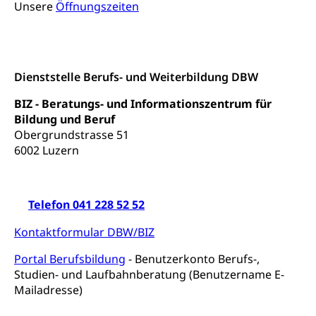
Kinderbetreuung
Unsere
Öffnungszeiten
Freiwilliger Schulsport
Freiwilliges Kindergarten Jahr
Gesundheit und Soziales
Frühe Sprachförderung
Konsumentenschutz
Kindergarten & Basisstufe
Dienststelle Berufs- und Weiterbildung DBW
Konsumentenrechte, Produktsicherheit,
Frühe Förderung
BIZ - Beratungs- und Informationszentrum für
Preisüberwachung, Preisüberwacher,
Konsumentenorganisation, parallele Einfuhr,
Bildung und Beruf
regionale Erschöpfung, nationale Erschöpfung,
Obergrundstrasse 51
internationale Erschöpfung, Preisabsprache, Kartell,
6002 Luzern
Cassis-deDijon-Prinzip
Lebensmittelkontrolle und
Krankenversicherung
Verbraucherschutz
Telefon 041 228 52 52
Unfallversicherung, Berufsunfallversicherung,
Krankheit, Unfall, Prämienverbilligung,
Kontaktformular DBW/BIZ
Krankenkasse
Portal Berufsbildung
- Benutzerkonto Berufs-,
Krankenversicherung (WAS Luzern)
Lebensmittelsicherheit
Studien- und Laufbahnberatung (Benutzername E-
Mailadresse)
Prämienverbilligung (WAS Luzern)
sichere Lebensmittel, Lebensmittelkontrolle,
Lebensmittelhygiene, Produktesicherheit
Obligatorische Krankenversicherung (WAS