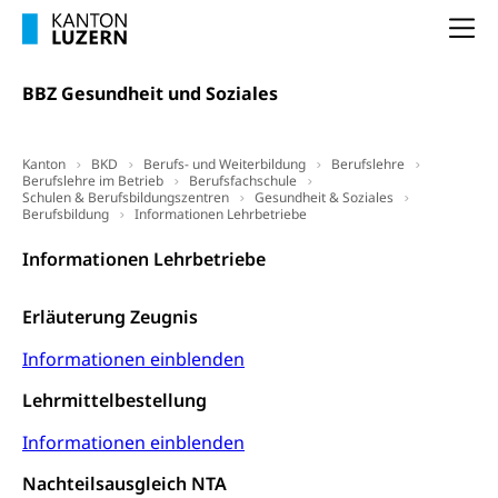
Altersvorsorge (gruezi.lu.ch)
Wissenschaftsförderung
Na
Forschungsförderung, Wissenschaftsmarketing,
BBZ Gesundheit und Soziales
Wissenschaft, Forschung, Entwicklung, Projekte
Pilotprojekte Klima
Erwachsenenbildung und Weiterbildung
Kanton
BKD
Berufs- und Weiterbildung
Berufslehre
Innovative Projekte Landwirtschaft und
Berufslehre im Betrieb
Umschulung, zweiter Bildungsweg,
Berufsfachschule
Schulen & Berufsbildungszentren
Gesundheit & Soziales
Nachdiplomstudium, Zusatzlehre, Höhere
Wald
Berufsbildung
Informationen Lehrbetriebe
Berufsbildung, Berufsmatura nach Lehre,
Projektförderung Universität Luzern unilu
Neuorientierung, Grundkompetenzen,
Informationen Lehrbetriebe
Berufsberatung, Standortbestimmung,
Studienberatung, Beratung und Unterstützung,
Berufsabschluss für Erwachsene
Erläuterung Zeugnis
Erwachsenenmatura
Berufliche Grundbildung
Informationen einblenden
Bildungsgutscheine Grundkompetenzen
Lehre, Berufsfachschule, Lehrbetrieb, Lehrvertrag,
Lehrmittelbestellung
Berufsberatung, Qualifikationsverfahren,
Bildung & Berufsabschluss für Erwachsene
Berufswahl & Berufsberatung, Schnupperlehre und
Informationen einblenden
Lehrstellensuche, Berufsmaturität,
Fachperson Betreuung (verkürzte
Brückenangebote, Zugewanderte & Arbeitsmarkt,
Nachteilsausgleich NTA
Grundbildung)