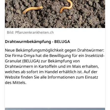
Altersrente, Invalidenrente, Witwenrente,
Sozialversicherung, Vorsorgeeinrichtung,
Pensionskasse, erste Säule, zweite Säule, dritte
Säule, Hilflosenentschädigung,
Ergänzungsleistungen, Altersvorsorge,
Todesfallversicherung
Bild: Pflanzenkrankheiten.ch
Hilfslosenentschädigung (WAS Luzern)
Behinderung
Drahtwurmbekämpfung - BELUGA
AHV-Hinterlassenenrente (WAS Luzern)
Körperbehinderung, körperliche Behinderung,
Neue Bekämpfungsmöglichkeit gegen Drahtwürmer:
geistige Behinderung, psychische Behinderung,
AHV-Beiträge (WAS Luzern)
Die Firma Omya hat die Bewilligung für ein Insektizid-
Erwerbsunfähigkeit, Behinderte
Granulat (BELUGA) zur Bekämpfung von
Informationsstelle AHV/IV
Drahtwürmern in Kartoffeln und im Mais erhalten,
Inklusion im Sport
Ergänzungsleistungen (EL) (WAS Luzern)
welches ab sofort im Handel erhältlich ist. Auf der
Menschen mit Behinderungen
Kultur und Medien
Website finden Sie alle Informationen zum Einsatz
AHV-Altersrente (WAS Luzern)
des Mittels.
IV-Leistungen (WAS Luzern)
Archive und Bibliotheken
Bücher, Bundesarchiv, Landesbibliothek
Staatsarchiv Luzern
Kulturelle Einrichtungen