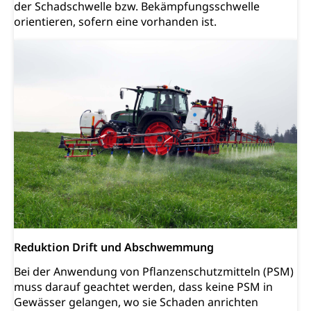
der Schadschwelle bzw. Bekämpfungsschwelle
Transportmittel, öffentlicher Verkehr
orientieren, sofern eine vorhanden ist.
Verkehrsverbund Luzern VVL
Schifffahrt
Öffentlicher Verkehr Luzern Mobil
Schiffsverkehr, Binnenschifffahrt, Seeschifffahrt,
Flussschifffahrt
Schifffahrt (Strassenverkehrsamt)
Strasse
Autoverkehr, Lastwagenverkehr, Schwerverkehr,
leistungsabhängige Schwerverkehrsabgabe,
Langsamverkehr, Transportmittel, Auto, Motorrad,
Individualverkehr
zentras (Betrieb und Unterhalt LU, OW, NW,
ZG)
Persönliches
Strassenverkehrsamt
Reduktion Drift und Abschwemmung
Verkehr und Infrastruktur vif
Zivilstand
Bei der Anwendung von Pflanzenschutzmitteln (PSM)
Kantonsstrassen
Geburt, Heirat, Ehe, Partnerschaft, Tod,
muss darauf geachtet werden, dass keine PSM in
Zivilstandsamt, Zivilstandsregiste
Gewässer gelangen, wo sie Schaden anrichten