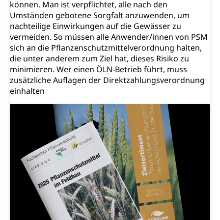
können. Man ist verpflichtet, alle nach den
Zivilstandswesen
Adoption
Umständen gebotene Sorgfalt anzuwenden, um
nachteilige Einwirkungen auf die Gewässer zu
Adoptivkind, Adoptiveltern, Adoptionsvermittlung,
vermeiden. So müssen alle Anwender/innen von PSM
Adoptionsverfahren, elterliche Gewalt, elterliche
sich an die Pflanzenschutzmittelverordnung halten,
Sorge
die unter anderem zum Ziel hat, dieses Risiko zu
Adoption
Aufenthaltsbewilligungen
minimieren. Wer einen ÖLN-Betrieb führt, muss
zusätzliche Auflagen der Direktzahlungsverordnung
Niederlassungsbewilligung, Aufenthalt,
einhalten
Niederlassung, Wohnsitz
Amt für Migration
Ausweise und Bescheinigungen
Reisepass, Identitätskarte, Visum, Geburtsurkunde
Jagdausweis, Fischereiausweis
Einbürgerung
Strafregisterauszug bestellen
Nationalität, Staatsangehörigkeit,
Staatsbürgerschaft, Bürgerrecht, Erwerb des
Waffen, Sprengstoffe und Pyrotechnik
Bürgerrechts, Verlust des Bürgerrechts,
Einbürgerungsverfahren
Reisepass, Identitätskarte
Einbürgerungen
Geburt
Strassenverkehrsamt (Führerausweis,