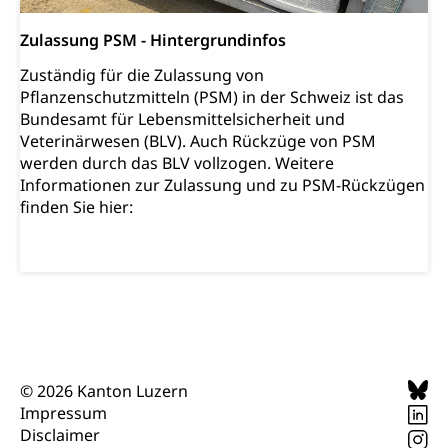
Offene Sporthallen
Haustiere, Heimtiere, Wildtiere, Veterinärmedizin,
Tiermedizin, Tierarzt, Tierschutz, Jagd, Fischerei,
Gesundheitsförderung
Zulassung PSM - Hintergrundinfos
Viehzucht
Jugend+Sport
Zuständig für die Zulassung von
Tierschutz
Todesfall
Pflanzenschutzmitteln (PSM) in der Schweiz ist das
Freiwilliger Schulsport
Bundesamt für Lebensmittelsicherheit und
Hobbytierhaltung und Bienen
Bestattung, Beerdigung, Testament, Erbrecht,
Veterinärwesen (BLV). Auch Rückzüge von PSM
Erbschaft, Todesschein, Todesanzeige,
Sportförderung
Veterinärdienst
Zivilstandsamt, Erben, Erbenliste
werden durch das BLV vollzogen. Weitere
Informationen zur Zulassung und zu PSM-Rückzügen
Wildtiere
Ärztliche Todesbescheinigung
finden Sie hier:
Halten von Wildtieren
Sicherheit
Haltung Heimtiere
Hunde
Armee
Militär, Militärdienst, Militärdienstpflicht,
Wehrpflicht, Berufssoldat, Militärdienstverweigerer,
Dienstverweigerer, Militärdienstverweigerung,
Wehrpflichtersatz, Wehrpflichtersatzabgabe
© 2026 Kanton Luzern
Impressum
Militär
Bevölkerungsschutz
Disclaimer