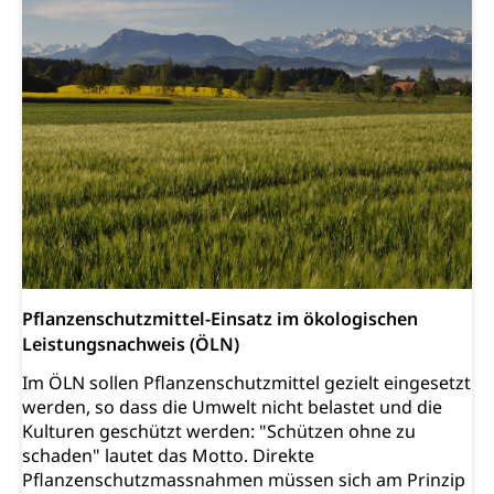
Zentral- und Hochschulbibliothek
Museen, Theater, Bibliotheken
Archiv der Denkmalpflege
Dienststelle Kultur
Kulturförderung
Kunst & Kultur (Luzern Tourismus)
Kulturpolitik, Sprachförderung, Denkmalpflege,
kulturelles Angebot, Kulturerbe, kulturelles Erbe,
Nachwuchsförderung, Vermittlung, Selektive
Förderung, Kulturausschreibungen, Kulturpreis,
Werkbeitrag, Produktionsbeitrag, Recherche,
Bildende Kunst, Angewandte Kunst, Theater/Tanz,
Musik, Entwicklung, Programmbeiträge,
Filmförderung, Regionale Förderfonds,
Werkankäufe, Kunstankäufe, Kunst und Bau, Schule
und Kultur, Kulturgesuche, Kulturvermittlung
Pflanzenschutzmittel-Einsatz im ökologischen
Leistungsnachweis (ÖLN)
Kulturförderung und Vermittlung
Im ÖLN sollen Pflanzenschutzmittel gezielt eingesetzt
Angebote für Schulklassen
Mobilität
werden, so dass die Umwelt nicht belastet und die
Zentralschweizer Filmförderung
Kulturen geschützt werden: "Schützen ohne zu
Schiene und öffentlicher Verkehr
schaden" lautet das Motto. Direkte
Pflanzenschutzmassnahmen müssen sich am Prinzip
Schienenverkehr, Zugverkehr, Bahnverkehr,