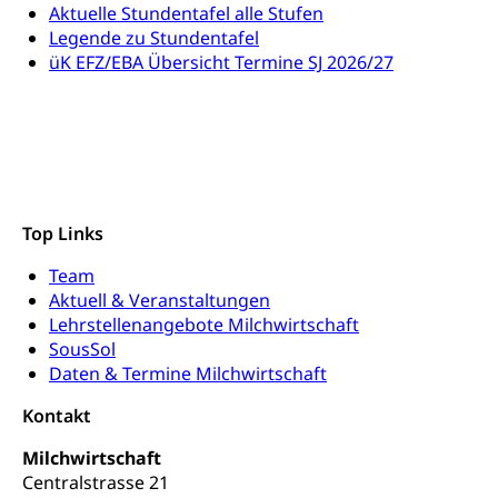
Verbraucherschutz
Aktuelle Stundentafel alle Stufen
Unfallversicherung, Berufsunfallversicherung,
Legende zu Stundentafel
Krankheit, Unfall, Prämienverbilligung,
üK EFZ/EBA Übersicht Termine SJ 2026/27
Krankenkasse
Krankenversicherung (WAS Luzern)
Lebensmittelsicherheit
Prämienverbilligung (WAS Luzern)
sichere Lebensmittel, Lebensmittelkontrolle,
Lebensmittelhygiene, Produktesicherheit
Obligatorische Krankenversicherung (WAS
Luzern)
Trinkwasser
Prävention
Top Links
Kranken- und Unfallversicherung
Lebensmittel
Gesundheitsvorsorge, Wellness, Unfallverhütung,
Team
Suchtprävention, Alkoholprävention,
Aktuell & Veranstaltungen
Tabakprävention, Primärprävention,
Lehrstellenangebote Milchwirtschaft
Sekundärprävention, Tertiärprävention
SousSol
Darmkrebsvorsorge
Soziale Sicherheit
Daten & Termine Milchwirtschaft
Kantonales Tabakpräventionsprogramm
Sozialversicherungen, Sozialpolitik,
Kontakt
Arbeitslosenversicherung,
Gesundheitsförderung
Mutterschaftsversicherung, Krankenversicherung,
Milchwirtschaft
Unfallversicherung, Invalidenversicherung,
Centralstrasse 21
Prävention (Polizei)
Sozialhilfe