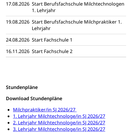
Stipendien Hochschule Luzern hslu
17.08.2026
Start Berufsfachschule Milchtechnologen
Hochschulen)
Früherziehung
1. Lehrjahr
Schuldienste
swissuniversities
Vorschule
19.08.2026
Start Berufsfachschule Milchpraktiker 1.
Betreuungsangebote
Universität Luzern
Kindergarten, Kinderkrippe, Krippe, Kinderhort,
Lehrjahr
Kindertagesstätte, Spielgruppe, Tagesmutter,
Schulliste
Fachstelle Hochschulbildung
Freiwilliges Kindergarten Jahr
24.08.2026
Start Fachschule 1
Heilpädagogische Schulen
16.11.2026
Start Fachschule 2
Kinderbetreuung
Freiwilliger Schulsport
Freiwilliges Kindergarten Jahr
Gesundheit und Soziales
Frühe Sprachförderung
Konsumentenschutz
Kindergarten & Basisstufe
Stundenpläne
Konsumentenrechte, Produktsicherheit,
Frühe Förderung
Preisüberwachung, Preisüberwacher,
Download Stundenpläne
Konsumentenorganisation, parallele Einfuhr,
regionale Erschöpfung, nationale Erschöpfung,
Milchpraktiker/in SJ 2026/27
internationale Erschöpfung, Preisabsprache, Kartell,
1. Lehrjahr Milchtechnologe/in SJ 2026/27
Cassis-deDijon-Prinzip
2. Lehrjahr Milchtechnologe/in SJ 2026/27
Lebensmittelkontrolle und
3. Lehrjahr Milchtechnologe/in SJ 2026/27
Krankenversicherung