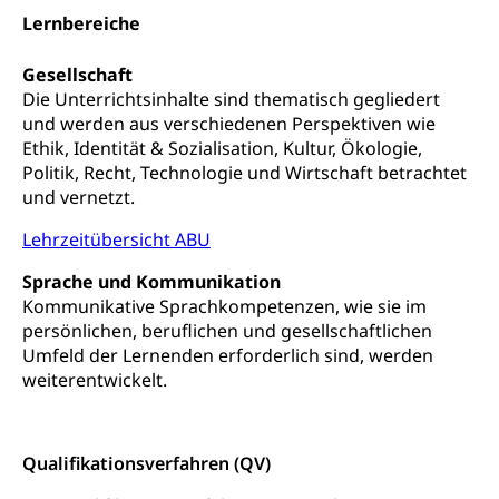
Lernbereiche
Frühe Sprachförderung
Konsumentenschutz
Kindergarten & Basisstufe
Gesellschaft
Konsumentenrechte, Produktsicherheit,
Die Unterrichtsinhalte sind thematisch gegliedert
Frühe Förderung
Preisüberwachung, Preisüberwacher,
und werden aus verschiedenen Perspektiven wie
Konsumentenorganisation, parallele Einfuhr,
Ethik, Identität & Sozialisation, Kultur, Ökologie,
regionale Erschöpfung, nationale Erschöpfung,
Politik, Recht, Technologie und Wirtschaft betrachtet
internationale Erschöpfung, Preisabsprache, Kartell,
Cassis-deDijon-Prinzip
und vernetzt.
Lehrzeitübersicht ABU
Lebensmittelkontrolle und
Krankenversicherung
Verbraucherschutz
Sprache und Kommunikation
Unfallversicherung, Berufsunfallversicherung,
Krankheit, Unfall, Prämienverbilligung,
Kommunikative Sprachkompetenzen, wie sie im
Krankenkasse
persönlichen, beruflichen und gesellschaftlichen
Umfeld der Lernenden erforderlich sind, werden
Krankenversicherung (WAS Luzern)
Lebensmittelsicherheit
weiterentwickelt.
Prämienverbilligung (WAS Luzern)
sichere Lebensmittel, Lebensmittelkontrolle,
Lebensmittelhygiene, Produktesicherheit
Obligatorische Krankenversicherung (WAS
Qualifikationsverfahren (QV)
Luzern)
Trinkwasser
Prävention