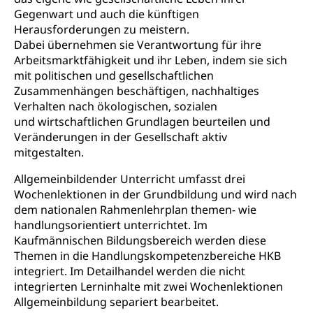
Sekundarschule
Gegenwart und auch die künftigen
Stipendien Universität Luzern unilu
Universität
Gesundheitsmittelschule
Herausforderungen zu meistern.
Schulpflicht
Finanzielle Unterstützung für Ausbildung
Technische Hochschule, Studium,
Informatikmittelschule
Dabei übernehmen sie Verantwortung für ihre
Hochschulstudium, Universitätsstudium,
Pflege HF oder Studium Pflege FH
Kindergarten & Basisstufe
Arbeitsmarktfähigkeit und ihr Leben, indem sie sich
universitäre Ausbildung, akademische Ausbildung,
Wirtschaftsmittelschule
mit politischen und gesellschaftlichen
Fachstelle Stipendien (beruf.lu.ch)
Hochschulbildung, Hochschule, universitäre
Förderangebote
Zusammenhängen beschäftigen, nachhaltiges
FMS und Vollzeitschulen mit BM
Hochschule, Bachelor, Master, Doktorat,
Studienbeiträge Höhere Berufsbildung
Sonderschulung
Weiterbildung, Forschung, Entwicklung,
Verhalten nach ökologischen, sozialen
Dienstleistungen, Hochschule Luzern,
und wirtschaftlichen Grundlagen beurteilen und
Finanzielle Unterstützung Pädagogische
Musikschulen
Fachhochschule Zentralschweiz, HSLU,
Veränderungen in der Gesellschaft aktiv
Hochschule PHLU
Pädagogische Hochschule Luzern, PH Luzern, UniLU,
Schulferien
mitgestalten.
swissuniversities (Dachorganisation der Schweizer
Stipendien Hochschule Luzern hslu
Hochschulen)
Früherziehung
Allgemeinbildender Unterricht umfasst drei
Wochenlektionen in der Grundbildung und wird nach
Schuldienste
swissuniversities
Vorschule
dem nationalen Rahmenlehrplan themen- wie
Betreuungsangebote
Universität Luzern
handlungsorientiert unterrichtet. Im
Kindergarten, Kinderkrippe, Krippe, Kinderhort,
Kindertagesstätte, Spielgruppe, Tagesmutter,
Kaufmännischen Bildungsbereich werden diese
Schulliste
Fachstelle Hochschulbildung
Freiwilliges Kindergarten Jahr
Themen in die Handlungskompetenzbereiche HKB
Heilpädagogische Schulen
integriert. Im Detailhandel werden die nicht
Kinderbetreuung
integrierten Lerninhalte mit zwei Wochenlektionen
Freiwilliger Schulsport
Allgemeinbildung separiert bearbeitet.
Freiwilliges Kindergarten Jahr
Gesundheit und Soziales