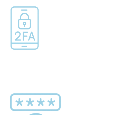
Invalidenversicherung (WAS Luzern)
Gesundheitsversorgung
AHV / IV
Soziale Sicherheit
Altersrente, Invalidenrente, Witwenrente,
Sozialversicherung, Vorsorgeeinrichtung,
Pensionskasse, erste Säule, zweite Säule, dritte
Säule, Hilflosenentschädigung,
Ergänzungsleistungen, Altersvorsorge,
Todesfallversicherung
Hilfslosenentschädigung (WAS Luzern)
Behinderung
AHV-Hinterlassenenrente (WAS Luzern)
Körperbehinderung, körperliche Behinderung,
geistige Behinderung, psychische Behinderung,
AHV-Beiträge (WAS Luzern)
Erwerbsunfähigkeit, Behinderte
Informationsstelle AHV/IV
Inklusion im Sport
Ergänzungsleistungen (EL) (WAS Luzern)
Menschen mit Behinderungen
Kultur und Medien
AHV-Altersrente (WAS Luzern)
IV-Leistungen (WAS Luzern)
Archive und Bibliotheken
Bücher, Bundesarchiv, Landesbibliothek