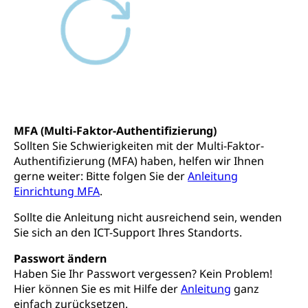
Staatsarchiv Luzern
Kulturelle Einrichtungen
Zentral- und Hochschulbibliothek
Museen, Theater, Bibliotheken
Archiv der Denkmalpflege
Dienststelle Kultur
Kulturförderung
Kunst & Kultur (Luzern Tourismus)
Kulturpolitik, Sprachförderung, Denkmalpflege,
kulturelles Angebot, Kulturerbe, kulturelles Erbe,
Nachwuchsförderung, Vermittlung, Selektive
MFA (Multi-Faktor-Authentifizierung)
Förderung, Kulturausschreibungen, Kulturpreis,
Sollten Sie Schwierigkeiten mit der Multi-Faktor-
Werkbeitrag, Produktionsbeitrag, Recherche,
Authentifizierung (MFA) haben, helfen wir Ihnen
Bildende Kunst, Angewandte Kunst, Theater/Tanz,
gerne weiter: Bitte folgen Sie der
Anleitung
Musik, Entwicklung, Programmbeiträge,
Filmförderung, Regionale Förderfonds,
Einrichtung MFA
.
Werkankäufe, Kunstankäufe, Kunst und Bau, Schule
und Kultur, Kulturgesuche, Kulturvermittlung
Sollte die Anleitung nicht ausreichend sein, wenden
Sie sich an den ICT-Support Ihres Standorts.
Kulturförderung und Vermittlung
Passwort ändern
Angebote für Schulklassen
Haben Sie Ihr Passwort vergessen? Kein Problem!
Mobilität
Hier können Sie es mit Hilfe der
Anleitung
ganz
Zentralschweizer Filmförderung
einfach zurücksetzen.