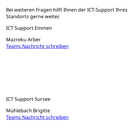
Schiene und öffentlicher Verkehr
Bei weiteren Fragen hilft Ihnen der ICT-Support Ihres
Schienenverkehr, Zugverkehr, Bahnverkehr,
Standorts gerne weiter.
Transportmittel, öffentlicher Verkehr
ICT Support Emmen
Verkehrsverbund Luzern VVL
Schifffahrt
Öffentlicher Verkehr Luzern Mobil
Mazreku Arber
Schiffsverkehr, Binnenschifffahrt, Seeschifffahrt,
Flussschifffahrt
Teams Nachricht schreiben
Schifffahrt (Strassenverkehrsamt)
Strasse
Autoverkehr, Lastwagenverkehr, Schwerverkehr,
leistungsabhängige Schwerverkehrsabgabe,
Langsamverkehr, Transportmittel, Auto, Motorrad,
Individualverkehr
zentras (Betrieb und Unterhalt LU, OW, NW,
ICT Support Sursee
ZG)
Mühlebach Brigitte
Persönliches
Strassenverkehrsamt
Teams Nachricht schreiben
Verkehr und Infrastruktur vif
Zivilstand