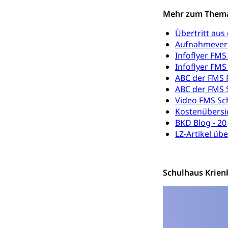
zentras (Bet
Mehr zum Them
Persönliches
Übertritt au
Aufnahmever
Infoflyer FM
Zivilstand
Infoflyer FMS 
Geburt, Heirat, E
ABC der FMS 
ABC der FMS S
Zivilstandsw
Adoption
Video FMS Sc
Kostenübersi
Adoptivkind, Ado
BKD Blog - 20
LZ-Artikel üb
Adoption
Aufenthaltsbe
Niederlassungsb
Schulhaus Krien
Amt für Migr
Ausweise und
Reisepass, Ident
Jagdausweis,
Einbürgerung