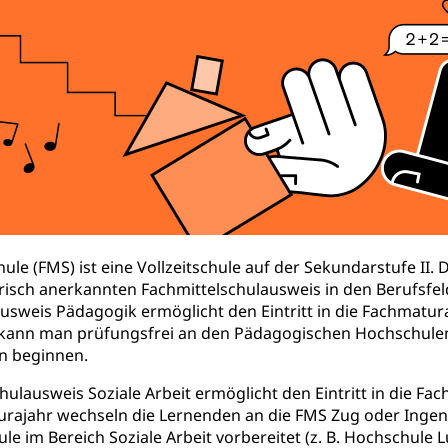
prachförderung, Denkmalpflege, kulturelles Angebot, Kulturerbe, k
urausschreibungen, Kulturpreis, Werkbeitrag, Produktionsbeitrag
usik, Entwicklung, Programmbeiträge, Filmförderung, Regionale F
r, Kulturgesuche, Kulturvermittlung
ung und Vermittlung
Angebote für Schulklassen
Zentr
fentlicher Verkehr
 Zugverkehr, Bahnverkehr, Transportmittel, öffentlicher Verkehr
hule (FMS) ist eine Vollzeitschule auf der Sekundarstufe II.
sch anerkannten Fachmittelschulausweis in den Berufsfeld
bund Luzern VVL
Öffentlicher Verkehr Luzern Mobil
usweis Pädagogik ermöglicht den Eintritt in die Fachmatur
innenschifffahrt, Seeschifffahrt, Flussschifffahrt
kann man prüfungsfrei an den Pädagogischen Hochschulen
n beginnen.
(Strassenverkehrsamt)
ulausweis Soziale Arbeit ermöglicht den Eintritt in die Fac
stwagenverkehr, Schwerverkehr, leistungsabhängige Schwerverkehr
rajahr wechseln die Lernenden an die FMS Zug oder Ingenb
r
e im Bereich Soziale Arbeit vorbereitet (z. B. Hochschule Lu