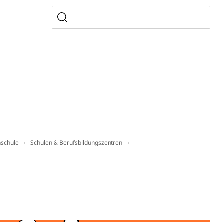
Pensionskasse, erste Säule, zweite Säule, dritte Säule,
rung
S Luzern)
AHV-Beiträge (WAS Luzern)
AHV-Altersrente (WAS Luzern)
Behinderung, Erwerbsunfähigkeit, Behinderte
hschule
Schulen & Berufsbildungszentren
Denkmalpflege