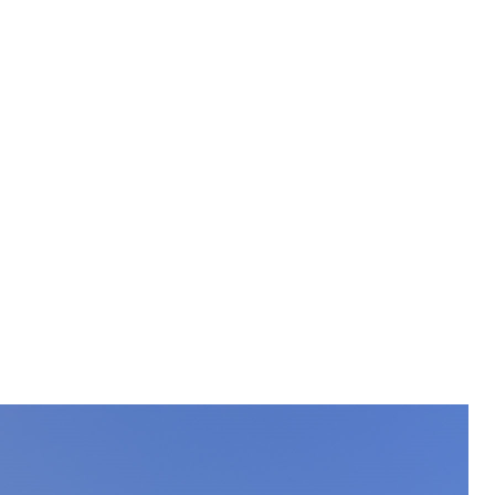
t
Verkehr und Infrastruktur vif
Kantonsstrassen
ewalt, elterliche Sorge
n, Sprengstoffe und Pyrotechnik