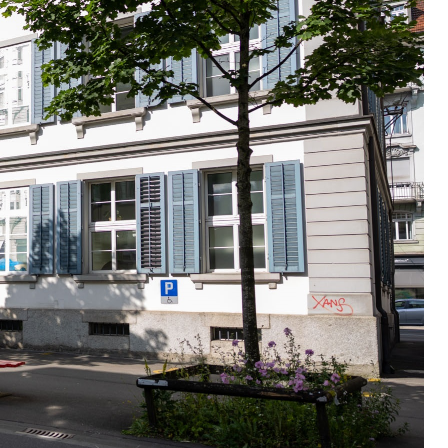
erung
Jugend+Sport
Freiwilliger Schulsport
, Jagd, Fischerei, Viehzucht
ere
Halten von Wildtieren
Haltung Heimtiere
, Zivilstandsamt, Erben, Erbenliste
tverweigerer, Dienstverweigerer, Militärdienstverweigerung,
n)
hnische Betriebe, Alarmierung, Sirenentest