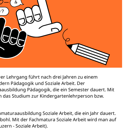
ulturelles Erbe, Nachwuchsförderung, Vermittlung, Selektive
, Recherche, Bildende Kunst, Angewandte Kunst,
örderfonds, Werkankäufe, Kunstankäufe, Kunst und Bau,
alschweizer Filmförderung
 Der Lehrgang führt nach drei Jahren zu einem
ern Pädagogik und Soziale Arbeit. Der
aausbildung Pädagogik, die ein Semester dauert. Mit
 das Studium zur Kindergartenlehrperson bzw.
hmaturaausbildung Soziale Arbeit, die ein Jahr dauert.
sabgabe, Langsamverkehr, Transportmittel, Auto, Motorrad,
ohl. Mit der Fachmatura Soziale Arbeit wird man auf
zern - Soziale Arbeit).