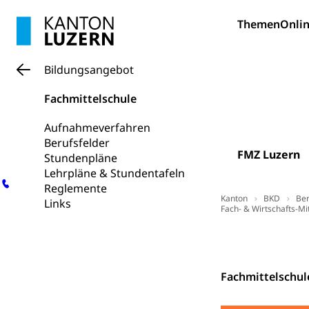
Gesundheits
AHV / IV
Themen
Onlin
Altersrente, Inv
Hilflosenentsch
Bildungsangebot
Hilfslosenen
Behinderung
Fachmittelschule
Informations
Körperbehinderu
Aufnahmeverfahren
IV-Leistunge
Inklusion im
Berufsfelder
FMZ Luzern
Stundenpläne
Kultur und Medi
Lehrpläne & Stundentafeln
Reglemente
Archive und B
Kanton
BKD
Ber
Links
Fach- & Wirtschafts-Mi
Bücher, Bundesa
Kontakt
Staatsarchiv
Kulturelle Ein
Museen, Theater
Fachmittelschul
Dienststelle 
Kulturförderu