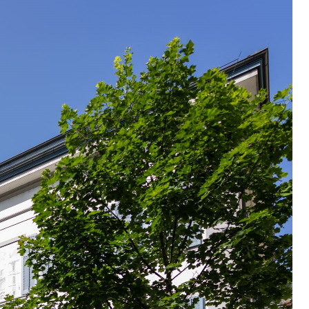
rzeugausweis)
Namensänderungen
rgerrechts, Verlust des Bürgerrechts,
h)
 und Jugendliche (WAS Luzern)
reuung von Angehörigen (WAS Luzern)
tanlagen