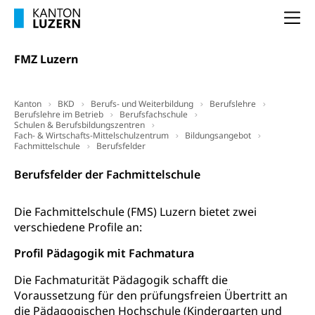
Luzern)
Unterstützung der Wirtschaftsförderung
Pensionierung
Arbeitslosenentschädigung (WAS Luzern)
Na
Luzern
Frühpensionierung, Altersrente, berufliche
Vorsorge, Altersvorsorge
Handelsregister Luzern
FMZ Luzern
Dienststelle Steuern - Wissenswertes
AHV-Altersrente (WAS Luzern)
Selbständige (WAS Luzern)
Kanton
BKD
Berufs- und Weiterbildung
Berufslehre
LUPK - Luzerner Pensionskasse
Bildung und Forschung
Berufslehre im Betrieb
Berufsfachschule
Schulen & Berufsbildungszentren
Altersvorsorge (gruezi.lu.ch)
Fach- & Wirtschafts-Mittelschulzentrum
Bildungsangebot
Fachmittelschule
Wissenschaftsförderung
Berufsfelder
Forschungsförderung, Wissenschaftsmarketing,
Berufsfelder der Fachmittelschule
Wissenschaft, Forschung, Entwicklung, Projekte
Die Fachmittelschule (FMS) Luzern bietet zwei
Pilotprojekte Klima
Erwachsenenbildung und Weiterbildung
verschiedene Profile an:
Innovative Projekte Landwirtschaft und
Umschulung, zweiter Bildungsweg,
Nachdiplomstudium, Zusatzlehre, Höhere
Profil Pädagogik mit Fachmatura
Wald
Berufsbildung, Berufsmatura nach Lehre,
Projektförderung Universität Luzern unilu
Neuorientierung, Grundkompetenzen,
Die Fachmaturität Pädagogik schafft die
Berufsberatung, Standortbestimmung,
Voraussetzung für den prüfungsfreien Übertritt an
Studienberatung, Beratung und Unterstützung,
die Pädagogischen Hochschule (Kindergarten und