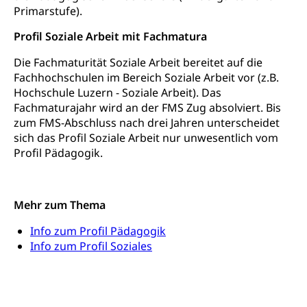
Berufsabschluss für Erwachsene
Primarstufe).
Erwachsenenmatura
Berufliche Grundbildung
Profil Soziale Arbeit mit Fachmatura
Bildungsgutscheine Grundkompetenzen
Lehre, Berufsfachschule, Lehrbetrieb, Lehrvertrag,
Die Fachmaturität Soziale Arbeit bereitet auf die
Berufsberatung, Qualifikationsverfahren,
Fachhochschulen im Bereich Soziale Arbeit vor (z.B.
Bildung & Berufsabschluss für Erwachsene
Berufswahl & Berufsberatung, Schnupperlehre und
Hochschule Luzern - Soziale Arbeit). Das
Lehrstellensuche, Berufsmaturität,
Fachperson Betreuung (verkürzte
Fachmaturajahr wird an der FMS Zug absolviert. Bis
Brückenangebote, Zugewanderte & Arbeitsmarkt,
Grundbildung)
Fachstelle Berufsbildung
zum FMS-Abschluss nach drei Jahren unterscheidet
sich das Profil Soziale Arbeit nur unwesentlich vom
Fachperson Gesundheit (verkürzte
Schulen und Berufsbildungszentren
Hochschule Fachhochschule
Profil Pädagogik.
Grundbildung)
Integrationsvorlehre INVOL Zentralschweiz
Studium, Hochschulstudium, tertiäre Bildung
Allgemeinbildung für Erwachsene
Fremdsprachen in der Berufslehre –
Berufsberatung (berufsberatung.ch)
Campus Horw
Mittelschulen
Mehr zum Thema
MobiLingua
Grundkompetenzen (einfach-besser.ch)
Campus Horw (HSLU)
Gymnasium, Handelsmittelschule, Sekundarstufe II,
Info zum Profil Pädagogik
Informationen für Lernende und Gesetzliche
Kantonsschule, Fachmittelschule, Fachmatura,
Info zum Profil Soziales
Bildung & Berufsabschluss für Erwachsene
Fachstelle Hochschulbildung
Vertreter
Fachklasse Grafik Luzern, Berufsmatura,
Informatikmittelschule, Fachmittelschulzentrum
Lehre nach dem Gymnasium
Hochschulen
Informationen für zugewanderte Personen
FMS, Fachmittelschulen, Vollzeitschulen mit
Berufsmatura BM, Aufnahmebedingungen FMS und
Höhere Berufsbildung
Hochschule Luzern HSLU
Schnupperlehre & Lehrstellensuche
Vollzeitschulen mit BM