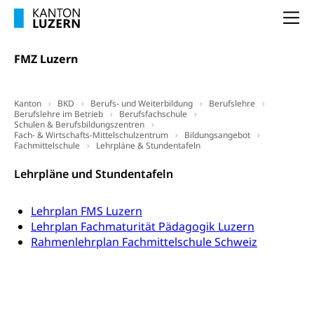
(gewaltpraevention.lu.ch)
Entlassung, Stellenverlust, Arbeitsmangel,
Na
Unterbeschäftigung, Arbeitslosenversicherung,
Arbeitsgericht
Arbeitslosenentschädigung
Schlichtungsbehörde Arbeit
FMZ Luzern
Arbeitslosigkeit (gruezi.lu.ch)
Berufliche Selbständigkeit
Arbeitslosigkeit und Stellensuche (WAS
selbständig Erwerbender, Freiberufler
Kanton
BKD
Berufs- und Weiterbildung
Berufslehre
Luzern)
Berufslehre im Betrieb
Berufsfachschule
Unterstützung der Wirtschaftsförderung
Schulen & Berufsbildungszentren
Pensionierung
Arbeitslosenentschädigung (WAS Luzern)
Fach- & Wirtschafts-Mittelschulzentrum
Bildungsangebot
Luzern
Fachmittelschule
Lehrpläne & Stundentafeln
Frühpensionierung, Altersrente, berufliche
Vorsorge, Altersvorsorge
Handelsregister Luzern
Lehrpläne und Stundentafeln
Dienststelle Steuern - Wissenswertes
AHV-Altersrente (WAS Luzern)
Lehrplan FMS Luzern
Selbständige (WAS Luzern)
LUPK - Luzerner Pensionskasse
Bildung und Forschung
Lehrplan Fachmaturität Pädagogik Luzern
Altersvorsorge (gruezi.lu.ch)
Rahmenlehrplan Fachmittelschule Schweiz
Wissenschaftsförderung
Forschungsförderung, Wissenschaftsmarketing,
Wissenschaft, Forschung, Entwicklung, Projekte