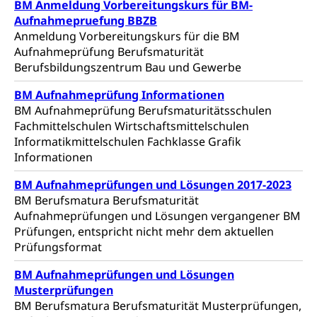
Alarmierung, Sirenentest
BM Anmeldung Vorbereitungskurs für BM-
Aufnahmepruefung BBZB
Kantonaler Führungsstab
Polizei
Anmeldung Vorbereitungskurs für die BM
Aufnahmeprüfung Berufsmaturität
Ordnungskräfte, Sicherheit, öffentliche Ordnung
Berufsbildungszentrum Bau und Gewerbe
Polizei
Versorgung
BM Aufnahmeprüfung Informationen
BM Aufnahmeprüfung Berufsmaturitätsschulen
Vorratshaltung, Vorrat
Fachmittelschulen Wirtschaftsmittelschulen
Informatikmittelschulen Fachklasse Grafik
Wasserversorgung
Waffen
Informationen
Waffenerwerbsschein, Waffenschein, Waffenbüro,
Waffentragen, Selbstverteidigung
BM Aufnahmeprüfungen und Lösungen 2017-2023
BM Berufsmatura Berufsmaturität
Waffen, Sprengstoffe und Pyrotechnik
Zivildienst
Aufnahmeprüfungen und Lösungen vergangener BM
Prüfungen, entspricht nicht mehr dem aktuellen
Militärdienst
Prüfungsformat
Bundesamt für Zivildienst ZIVI
Zivilschutz
BM Aufnahmeprüfungen und Lösungen
Erwerbsausfallentschädigung (WAS Luzern)
Schutzdienstpflicht, Schutzraum,
Musterprüfungen
Schutzraumbaupflicht
BM Berufsmatura Berufsmaturität Musterprüfungen,