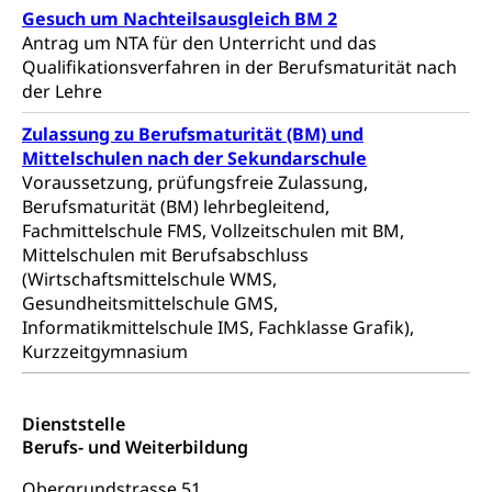
Gesuch um Nachteilsausgleich BM 2
Natur (Dienststelle Landwirtschaft und
Chemie und Gifte
Antrag um NTA für den Unterricht und das
Wald)
Qualifikationsverfahren in der Berufsmaturität nach
Giftabfälle, Giftmüll, Schadstoffe, Giftstoffe, Störfall
der Lehre
Natur- und Lanschaftsschutz (GEO-Portal
Sonderabfälle und Gifte (Umweltberatung
rawi)
Eigentum
Zulassung zu Berufsmaturität (BM) und
Luzern)
Boden
Liegenschaft, Immobilie, Grundstück
Mittelschulen nach der Sekundarschule
Voraussetzung, prüfungsfreie Zulassung,
ÖREB-Kataster
Energie
Berufsmaturität (BM) lehrbegleitend,
Fachmittelschule FMS, Vollzeitschulen mit BM,
Grundeigentümerabfrage
Strom, Energieversorgung, Stromversorgung,
Mittelschulen mit Berufsabschluss
Energieverbrauch, Stromverbrauch, Energiequelle,
(Wirtschaftsmittelschule WMS,
Windenergie, Wasserkraft, Sonnenenergie, fossile
Gesundheitsmittelschule GMS,
Energie, erneuerbare Energie, Biomasse
Informatikmittelschule IMS, Fachklasse Grafik),
Energiefachstellenkonferenz Zentralschweiz
Grundbuch
Kurzzeitgymnasium
Grundbucheintrag, Grundbuchamt,
Grundeigentum, Grundstück
Dienststelle
Berufs- und Weiterbildung
Grundbuch
Luft und Klima
Obergrundstrasse 51
Grundbuchplan mit Eigentümerabfrage
Luftreinhaltung, Luftverschmutzung, Klimaschutz,