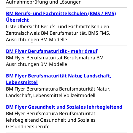
Aufnahmeprüfung und Lösungen
Zivilschutz
BM Berufs- und Fachmittelschulen (BMS / FMS)
Staat und Recht
Übersicht
Liste Übersicht Berufs- und Fachmittelschulen
Zentralschweiz BM Berufsmaturität, BMS FMS,
Gleichstellung von Frau und Mann
Ausrichtungen BM Modelle
Diskriminierung, Gleichstellungsbüro, Mobbing
BM Flyer Berufsmaturität - mehr drauf
Gleichstellung aller Geschlechter und
Zivilverfahren
BM Flyer Berufsmaturität Berufsmatura BM
Lebensformen
Ausrichtungen BM Modelle
Zivilrecht, Zivilrechtspflege, Gerichtsverfahren
Gleichstellung Menschen mit
BM Flyer Berufsmaturität Natur, Landschaft,
Bezirksgerichte: Aufgaben und Verfahren
Behinderungen
Betreibung und Konkurs
Lebensmittel
BM Flyer Berufsmatura Berufsmaturität Natur,
Kosten im Zivilprozess
Schlichtungsbehörde Gleichstellung
Bankrott, Schulden, Zahlungsunfähigkeit, Pfändung
Landschaft, Lebensmittel Vollzeitmodell
Schulden (gruezi.lu.ch)
Demokratie
BM Flyer Gesundheit und Soziales lehrbegleitend
Betreibungsämter
Regierungsform, Stimm- und Wahlrecht,
BM Flyer Berufsmatura Berufsmaturität
Stimmrecht, Abstimmungen, Wahlen, politische
lehrbegleitend Gesundheit und Soziales
Betreibungsverfahren
Parteien, Grundfreiheiten, Pluralismus
Gesundheitsberufe
Konkursämter