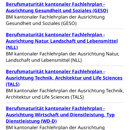
Namensänderungen
Berufsmaturität kantonaler Fachlehrplan -
Familienzulagen (WAS Luzern)
Kinder und Jugendliche
Ausrichtung Gesundheit und Soziales (GESO)
BM kantonaler Fachlehrplan der Ausrichtung
Schwangerschaft / Geburt (gruezi.lu.ch)
Mündigkeit, Kindesschutz, Jugendschutz
Gesundheit und Soziales (GESO)
Kinder- und Jugendförderung
Pflege / Pflegeheim
Berufsmaturität kantonaler Fachlehrplan -
Psychische Gesundheit
Hauspflege, spitalexterne Pflege, Spitex
Ausrichtung Natur, Landschaft und Lebensmittel
(NLL)
IV für Kinder und Jugendliche (WAS Luzern)
Betreuende Angehörige
Religion
BM kantonaler Fachlehrplan der Ausrichtung Natur,
Landschaft und Lebensmittel (NLL)
Pflegeheimliste und freie Pflegeplätze
Kirche, Gottesdienst, Seelsorge,
Religionsgemeinschaft
Berufsmaturität kantonaler Fachlehrplan -
Betreuung von Angehörigen (WAS Luzern)
Ausrichtung Technik, Architektur und Life Sciences
Religionsvielfalt Im Kanton Luzern (unilu)
Sport
(TALS)
Religion (gruezi.lu.ch)
BM kantonaler Fachlehrplan der Ausrichtung Technik,
Freizeitaktivitäten, Schulsport, Spitzensport,
Breitensport, Jugend und Sport, Sportanlagen
Architektur und Life Sciences (TALS)
Olympiateam Kanton Luzern
Berufsmaturität kantonaler Fachlehrplan -
Tiere
Ausrichtung Wirtschaft und Dienstleistung, Typ
Offene Sporthallen
Haustiere, Heimtiere, Wildtiere, Veterinärmedizin,
Dienstleistung (WD-D)
Tiermedizin, Tierarzt, Tierschutz, Jagd, Fischerei,
BM kantonaler Fachlehrplan der Ausrichtung
Gesundheitsförderung
Viehzucht