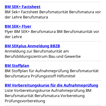
(fabia)
Strafrecht, Strafrechtspflege, Gerichtsverfahren,
BM SEK+ Factsheet
Strafregistereintrag, Strafregisterauszug,
Schutz vor Diskriminierung
BM Sek+ Factsheet Berufsmaturität Berufsmatura vor
Kriminalität
der Lehre Berufsmatura
Strafverfahren Staatsanwaltschaft
Vormundschaft
BM SEK+ Flyer
Strafregisterauszug bestellen (EJPD)
Flyer BM SEK+ Berufsmatura BM Berufsmaturität vor
Vormund, Amtsvormund, Mündel,
Vormundschaftsbehörde, Kindesschutz,
der Lehre
Jugendschutz
BM SEKplus Anmeldung BBZB
Kindes- und Erwachsenenschutz KESB
Anmeldung zur Berufsmaturität am
Berufsbildungszentrum Bau und Gewerbe
Kindes- und Erwachsenenschutzbehörden im
Umwelt und Bauen
Kanton Luzern
BM Stoffplan
BM Stoffplan für Aufnahmeprüfung Berufsmaturität
Abfall
Berufsmatura Prüfungsstoff Hilfsmittel
Abfallentsorgung, Kehrichtabfuhr, Müllabfuhr
BM Vorbereitungskurse für die Aufnahmeprüfung
Abfall und Entsorgung
Liste Vorbereitungskurse Aufnahmeprüfung BM
Boden, Natur und Landschaft
Berufsmaturität Berufsmatura Vorbereitung
Gemeindeverbände für Abfallentsorgung
Bodenschutz, Landschaftsschutz, Gewässerschutz,
Prüfungsvorbereitung
Naturschutz, Umweltschutz