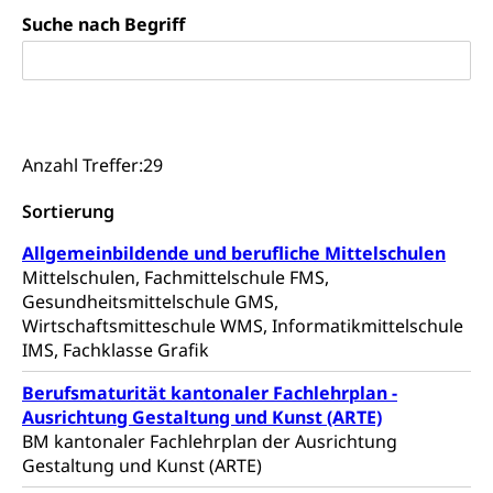
Adoptivkind, Adoptiveltern, Adoptionsvermittlung,
Suche nach Begriff
Adoptionsverfahren, elterliche Gewalt, elterliche
Sorge
Adoption
Aufenthaltsbewilligungen
Niederlassungsbewilligung, Aufenthalt,
Niederlassung, Wohnsitz
Anzahl Treffer:
29
Amt für Migration
Ausweise und Bescheinigungen
Sortierung
Reisepass, Identitätskarte, Visum, Geburtsurkunde
Allgemeinbildende und berufliche Mittelschulen
Mittelschulen, Fachmittelschule FMS,
Jagdausweis, Fischereiausweis
Einbürgerung
Gesundheitsmittelschule GMS,
Wirtschaftsmitteschule WMS, Informatikmittelschule
Strafregisterauszug bestellen
Nationalität, Staatsangehörigkeit,
IMS, Fachklasse Grafik
Staatsbürgerschaft, Bürgerrecht, Erwerb des
Waffen, Sprengstoffe und Pyrotechnik
Bürgerrechts, Verlust des Bürgerrechts,
Einbürgerungsverfahren
Berufsmaturität kantonaler Fachlehrplan -
Reisepass, Identitätskarte
Ausrichtung Gestaltung und Kunst (ARTE)
Einbürgerungen
Geburt
Strassenverkehrsamt (Führerausweis,
BM kantonaler Fachlehrplan der Ausrichtung
Fahrzeugausweis)
Gestaltung und Kunst (ARTE)
Geburtsurkunde, Geburtsschein, Geburtsanzeige