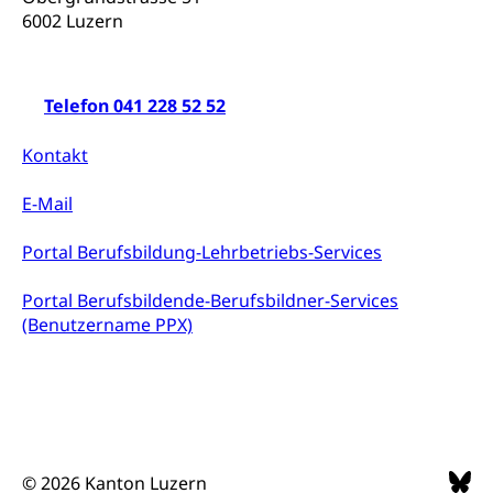
6002 Luzern
Klimaveränderung, Treibhauseffekt
(Geoportal)
Atmosphäre, Luft, Klima (Geoportal)
Raumplanung
Klima
Telefon 041 228 52 52
Raumplan, Nutzungsplan
Raumdatenpool
Kontakt
Richtplanung Kanton Luzern (ARE)
E-Mail
Raum und Wirtschaft rawi
Portal Berufsbildung-Lehrbetriebs-Services
Portal Berufsbildende-Berufsbildner-Services
(Benutzername PPX)
© 2026 Kanton Luzern