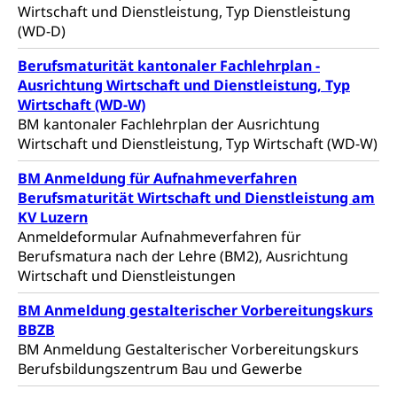
Wirtschaft und Dienstleistung, Typ Dienstleistung
Jugend+Sport
(WD-D)
Tierschutz
Todesfall
Freiwilliger Schulsport
Hobbytierhaltung und Bienen
Berufsmaturität kantonaler Fachlehrplan -
Bestattung, Beerdigung, Testament, Erbrecht,
Erbschaft, Todesschein, Todesanzeige,
Sportförderung
Ausrichtung Wirtschaft und Dienstleistung, Typ
Veterinärdienst
Zivilstandsamt, Erben, Erbenliste
Wirtschaft (WD-W)
BM kantonaler Fachlehrplan der Ausrichtung
Wildtiere
Ärztliche Todesbescheinigung
Wirtschaft und Dienstleistung, Typ Wirtschaft (WD-W)
Halten von Wildtieren
Sicherheit
BM Anmeldung für Aufnahmeverfahren
Haltung Heimtiere
Berufsmaturität Wirtschaft und Dienstleistung am
Hunde
KV Luzern
Armee
Anmeldeformular Aufnahmeverfahren für
Militär, Militärdienst, Militärdienstpflicht,
Berufsmatura nach der Lehre (BM2), Ausrichtung
Wehrpflicht, Berufssoldat, Militärdienstverweigerer,
Wirtschaft und Dienstleistungen
Dienstverweigerer, Militärdienstverweigerung,
Wehrpflichtersatz, Wehrpflichtersatzabgabe
BM Anmeldung gestalterischer Vorbereitungskurs
BBZB
Militär
Bevölkerungsschutz
BM Anmeldung Gestalterischer Vorbereitungskurs
Schweizer Armee
Katastrophenschutz, Katastrophenhilfe, Polizei,
Berufsbildungszentrum Bau und Gewerbe
Feuerwehr, Gesundheitswesen, technische Betriebe,
Erwerbsausfallentschädigung (WAS Luzern)