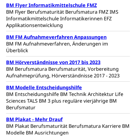
Volksrechte
Kantonale Steuern
BM Flyer Informatikmittelschule FMZ
BM Flyer Berufsmaturität Berufsmatura FMZ IMS
Finanzausgleich, Einkommenssteuer, Kopfsteuer,
Informatikmittelschule Informatikerinnen EFZ
Personalsteuer, Haushaltssteuer, Vermögenssteuer,
Applikationsentwicklung
Verrechnungssteuer, Quellensteuer,
Grundstückgewinnsteuer, Liegenschaftssteuer,
BM FM Aufnahmeverfahren Anpassungen
Handänderungssteuer, Grundsteuer, Kirchensteuer,
Gewerbesteuer, Vergnügungssteuer,
BM FM Aufnahmeverfahren, Änderungen im
Reklameplakatsteuer, Verkehrssteuer,
Überblick
Erbschaftssteuer, Schenkungssteuer, Gewinn- und
Kapitalsteuer
BM Hörverständnisse von 2017 bis 2023
BM Berufsmatura Berufsmaturität, Vorbereitung
Steuern (Dienststelle)
Ombudsstellen
Aufnahmeprüfung, Hörverständnisse 2017 - 2023
Vermittler, Vermittlungsstelle, Schlichtungsstelle,
BM Modelle Entscheidungshilfe
Vermittlung, Schlichtung, Mediation
BM Entscheidungshilfe BM Technik Architektur Life
Sciences TALS BM 3 plus reguläre vierjährige BM
Umgang mit Beschwerden (Volksschulen)
Rassismus
Berufsmatur
Beschwerde Strassenverkehrsamt
Diskriminierung, Fremdenfeindlichkeit,
Gleichberechtigung
BM Plakat - Mehr Drauf
Beschwerdestelle Spitäler
BM Plakat Berufsmaturität Berufsmatura Karriere BM
Anlaufstelle Schutz vor Diskriminierung
Strafregister und Strafverfahren
Modelle BM Ausrichtungen
Schlichtungsstelle SEG