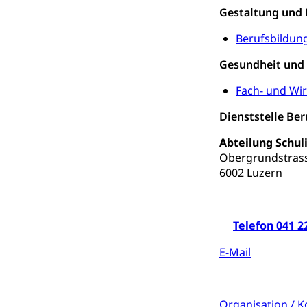
Invalidenver
Gestaltung und 
Fachstelle S
Gesundheitsv
Berufsbildun
Gesundheitsverso
Gesundheit und 
Gesundheits
AHV / IV
Fach- und Wi
Altersrente, Inv
Dienststelle Be
Hilflosenentsch
Abteilung Schul
Hilfslosenen
Behinderung
Obergrundstras
Informations
Körperbehinderu
6002 Luzern
IV-Leistunge
Inklusion im
Telefon 041 2
Kultur und Medi
E-Mail
Archive und B
Bücher, Bundesa
Organisation / 