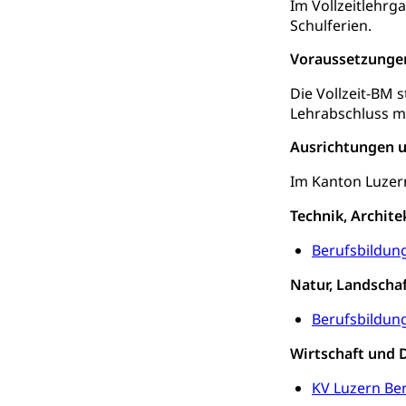
Erschöpfung, nat
Im Vollzeitlehr
Schulferien.
Lebensmittel
Krankenversi
Voraussetzunge
Unfallversicheru
Die Vollzeit-BM s
Krankenversi
Lehrabschluss mi
Lebensmittels
Obligatorisc
sichere Lebensmi
Ausrichtungen u
Im Kanton Luzern
Trinkwasser
Prävention
Gesundheitsvors
Technik, Architek
Sekundärprävent
Berufsbildun
Darmkrebsvo
Soziale Sicher
Natur, Landscha
Suchtpräven
Sozialversicheru
Invalidenversich
Berufsbildun
Wirtschaft und 
Kranken- und 
Sucht und Dr
Soziales und 
Drogenabhängigk
KV Luzern Be
Drogensüchtige,