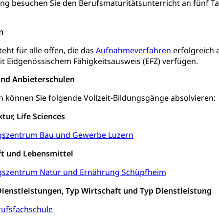
ionale Erschöpfung, internationale Erschöpfung, Preisabsprache, K
gang besuchen Sie den Berufsmaturitätsunterricht an fünf
kontrolle und Verbraucherschutz
cherung
n
ng, Berufsunfallversicherung, Krankheit, Unfall, Prämienverbillig
teht für alle offen, die das
Aufnahmeverfahren
erfolgreich 
cherung (WAS Luzern)
Prämienverbilligung (WAS Luzern
t Eidgenössischem Fähigkeitsausweis (EFZ) verfügen.
icherheit
he Krankenversicherung (WAS Luzern)
Kranken- und Unf
ttel, Lebensmittelkontrolle, Lebensmittelhygiene, Produktesicherh
nd Anbieterschulen
 können Sie folgende Vollzeit-Bildungsgänge absolvieren:
Lebensmittel
orge, Wellness, Unfallverhütung, Suchtprävention, Alkoholprävent
tur, Life Sciences
ion, Tertiärprävention
gszentrum Bau und Gewerbe Luzern
rsorge
Kantonales Tabakpräventionsprogramm
Gesu
heit
ft und Lebensmittel
tion
Gesundheitsversorgung
ngen, Sozialpolitik, Arbeitslosenversicherung, Mutterschaftsvers
erung, Sozialhilfe
gszentrum Natur und Ernährung Schüpfheim
Dienstleistungen, Typ Wirtschaft und Typ Dienstleistung
Unfallversicherung (gruezi.lu.ch)
Krankenversicherung 
ogen
Gesellschaft (Dienststelle)
Opferhilfe
Arbeitslosenver
eit, Drogensucht, Medikamentenabhängigkeit, Arzneimittelabhän
rufsfachschule
 Betäubungsmittel, Suchtmittel, Psychopharmaka