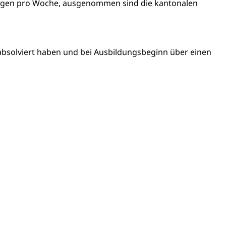
artell, Cassis-deDijon-Prinzip
 Tagen pro Woche, ausgenommen sind die kantonalen
ung, Krankenkasse
absolviert haben und bei Ausbildungsbeginn über einen
)
allversicherung
eit
ion, Tabakprävention, Primärprävention,
ndheitsförderung
Prävention (Polizei)
icherung, Krankenversicherung, Unfallversicherung,
(WAS Luzern)
Existenzsicherung - Sozialhilfe
sicherung (WAS Luzern)
gigkeit, Suchtkrankheit, Drogenabhängige,