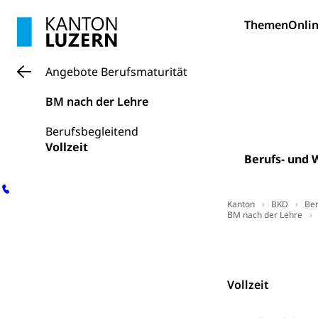
Kantonale S
Stipendien un
Gesundheits
Themen
Onlin
Sonderschul
Studienbeihilfe
Heilpädagogi
Stipendien U
Universität
Angebote Berufsmaturität
Fachstelle St
Technische Hoch
BM nach der Lehre
Hochschulbildung
Finanzielle 
Hochschule Luze
Berufsbegleitend
(Dachorganisati
Vollzeit
Berufs- und 
swissunivers
Vorschule
Kindergarten, Ki
Kanton
BKD
Ber
BM nach der Lehre
Kinderbetre
Frühe Förde
Gesundheit und 
Kontakt
Konsumenten
Vollzeit
Konsumentenrech