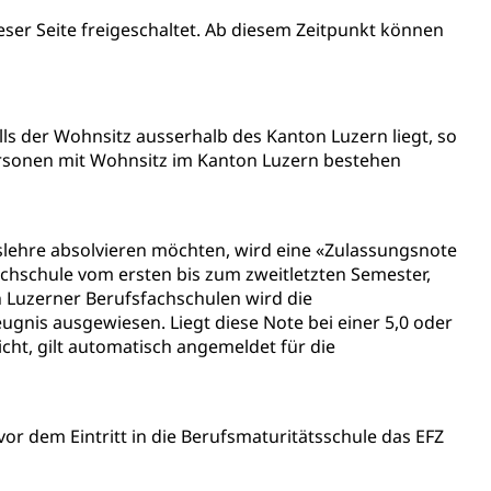
eser Seite freigeschaltet. Ab diesem Zeitpunkt können
alschweizer Filmförderung
ls der Wohnsitz ausserhalb des Kanton Luzern liegt, so
ersonen mit Wohnsitz im Kanton Luzern bestehen
fslehre absolvieren möchten, wird eine «Zulassungsnote
chschule vom ersten bis zum zweitletzten Semester,
n Luzerner Berufsfachschulen wird die
gnis ausgewiesen. Liegt diese Note bei einer 5,0 oder
icht, gilt automatisch angemeldet für die
sabgabe, Langsamverkehr, Transportmittel, Auto, Motorrad,
t
Verkehr und Infrastruktur vif
Kantonsstrassen
or dem Eintritt in die Berufsmaturitätsschule das EFZ