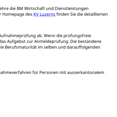
ehre die BM Wirtschaft und Dienstleistungen
der Homepage des
KV Luzerns
finden Sie die detaillierten
ie Aufnahmeprüfung ab. Wenn die prüfungsfreie
ewalt, elterliche Sorge
 das Aufgebot zur Anmeldeprüfung. Die bestandene
 die Berufsmaturität im selben und darauffolgenden
fnahmeverfahren für Personen mit ausserkantonalem
n, Sprengstoffe und Pyrotechnik
rzeugausweis)
Namensänderungen
rgerrechts, Verlust des Bürgerrechts,