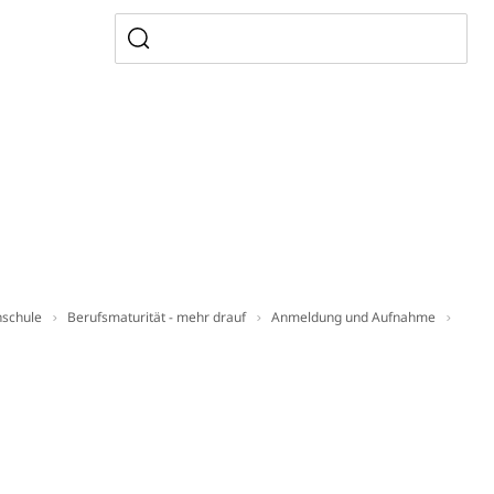
ion, Tabakprävention, Primärprävention,
ndheitsförderung
Prävention (Polizei)
icherung, Krankenversicherung, Unfallversicherung,
(WAS Luzern)
Existenzsicherung - Sozialhilfe
sicherung (WAS Luzern)
gigkeit, Suchtkrankheit, Drogenabhängige,
hschule
Berufsmaturität - mehr drauf
Anmeldung und Aufnahme
ientendossier
Pensionskasse, erste Säule, zweite Säule, dritte Säule,