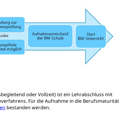
rung
S Luzern)
AHV-Beiträge (WAS Luzern)
AHV-Altersrente (WAS Luzern)
Behinderung, Erwerbsunfähigkeit, Behinderte
Denkmalpflege
begleitend oder Vollzeit) ist ein Lehrabschluss mit
verfahrens. Für die Aufnahme in die Berufsmaturität
ren
bestanden werden.
ulturelles Erbe, Nachwuchsförderung, Vermittlung, Selektive
, Recherche, Bildende Kunst, Angewandte Kunst,
örderfonds, Werkankäufe, Kunstankäufe, Kunst und Bau,