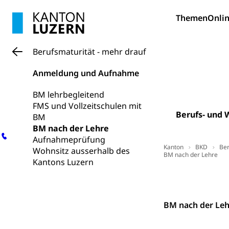
Trinkwasser
Prävention
Themen
Onlin
Gesundheitsvors
Sekundärprävent
Berufsmaturität - mehr drauf
Darmkrebsvo
Soziale Sicher
Anmeldung und Aufnahme
Suchtpräven
Sozialversicheru
Invalidenversich
BM lehrbegleitend
FMS und Vollzeitschulen mit
Berufs- und 
Kranken- und 
Sucht und Dr
BM
BM nach der Lehre
Soziales und 
Drogenabhängigk
Aufnahmeprüfung
Drogensüchtige,
Kanton
BKD
Ber
Invalidenver
Wohnsitz ausserhalb des
BM nach der Lehre
Kantons Luzern
Fachstelle S
Gesundheitsv
Kontakt
Gesundheitsverso
Gesundheits
AHV / IV
BM nach der Leh
Altersrente, Inv