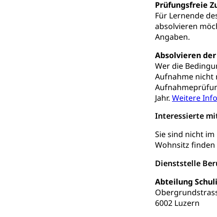
Prüfungsfreie Z
Für Lernende des
Zivilstand
absolvieren möc
Geburt, Heirat, E
Angaben.
Absolvieren de
Zivilstandsw
Adoption
Wer die Bedingun
Adoptivkind, Ado
Aufnahme nicht 
Aufnahmeprüfung 
Adoption
Aufenthaltsbe
Jahr.
Weitere In
Niederlassungsb
Interessierte m
Amt für Migr
Ausweise und
Sie sind nicht 
Wohnsitz finden
Reisepass, Ident
Dienststelle Be
Jagdausweis,
Einbürgerung
Abteilung Schul
Reisepass, Id
Nationalität, St
Obergrundstras
Einbürgerungsv
6002 Luzern
Einbürgerun
Geburt