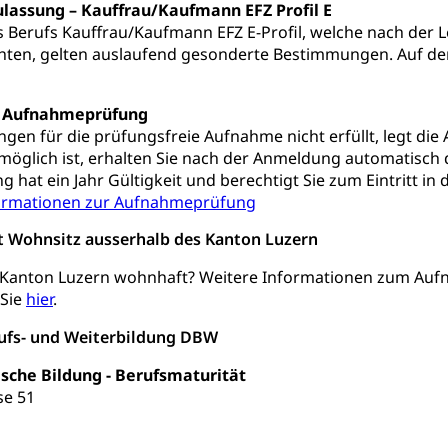
ulassung – Kauffrau/Kaufmann EFZ Profil E
 Berufs Kauffrau/Kaufmann EFZ E-Profil, welche nach der L
hten, gelten auslaufend gesonderte Bestimmungen. Auf 
he, Partnerschaft, Tod, Zivilstandsamt, Zivilstandsregiste
r Aufnahmeprüfung
esen
gen für die prüfungsfreie Aufnahme nicht erfüllt, legt d
ptiveltern, Adoptionsvermittlung, Adoptionsverfahren, elterliche G
möglich ist, erhalten Sie nach der Anmeldung automatisch
hat ein Jahr Gültigkeit und berechtigt Sie zum Eintritt in
willigungen
formationen zur Aufnahmeprüfung
ewilligung, Aufenthalt, Niederlassung, Wohnsitz
it Wohnsitz ausserhalb des Kanton Luzern
ation
 Bescheinigungen
im Kanton Luzern wohnhaft? Weitere Informationen zum Au
 Sie
hier
.
itätskarte, Visum, Geburtsurkunde
rufs- und Weiterbildung DBW
 Fischereiausweis
Strafregisterauszug bestellen
Waffe
ische Bildung - Berufsmaturität
entitätskarte
Strassenverkehrsamt (Führerausweis, Fah
aatsangehörigkeit, Staatsbürgerschaft, Bürgerrecht, Erwerb des Bü
se 51
erfahren
gen