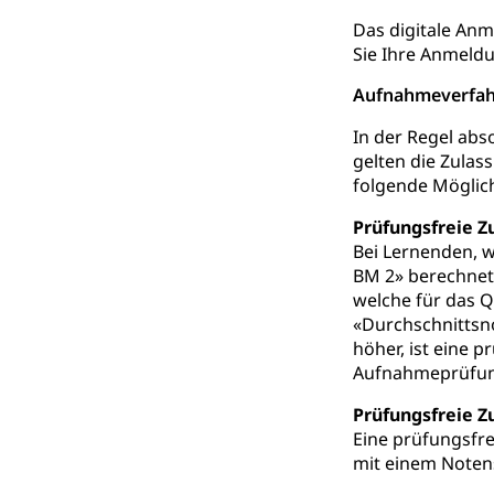
Schule und Kultu
Das digitale Anm
Sie Ihre Anmeldu
Kulturförder
Aufnahmeverfa
Mobilität
In der Regel abs
gelten die Zula
Schiene und öf
folgende Möglich
Schienenverkehr,
Prüfungsfreie Z
Verkehrsver
Schifffahrt
Bei Lernenden, w
BM 2» berechnet.
Schiffsverkehr, B
welche für das Q
«Durchschnittsno
Schifffahrt 
Strasse
höher, ist eine 
Autoverkehr, La
Aufnahmeprüfun
Individualverkeh
Prüfungsfreie Z
zentras (Bet
Eine prüfungsfre
mit einem Notens
Persönliches