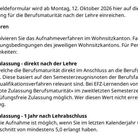
r, Kulturgesuche, Kulturvermittlung
eldeformular wird ab Montag, 12. Oktober 2026 hier auf di
ng für die Berufsmaturität nach der Lehre einreichen.
ung und Vermittlung
Angebote für Schulklassen
Zentr
hren
olvieren Sie das Aufnahmeverfahren im Wohnsitzkanton. Fal
ssungsbedingungen des jeweiligen Wohnsitzkantons. Für P
fentlicher Verkehr
keiten:
 Zugverkehr, Bahnverkehr, Transportmittel, öffentlicher Verkehr
ulassung - direkt nach der Lehre
bund Luzern VVL
Öffentlicher Verkehr Luzern Mobil
elche die Berufsmaturität direkt im Anschluss an die Beru
 Diese basiert auf den Semesterzeugnisnoten der Berufsfa
innenschifffahrt, Seeschifffahrt, Flussschifffahrt
ualifikationsverfahren relevant sind. Bei EFZ-Lernenden vo
te Zulassung Berufsmaturität» im zweitletzten Semesterzeu
(Strassenverkehrsamt)
prüfungsfreie Zulassung möglich. Wer diesen Wert nicht erre
stwagenverkehr, Schwerverkehr, leistungsabhängige Schwerverkehr
g.
r
ulassung - 1 Jahr nach Lehrabschluss
rieb und Unterhalt LU, OW, NW, ZG)
Strassenverkehrsam
ie Aufnahme ist möglich, wenn Sie im letzten Kalenderjahr v
chnitt von mindestens 5,0 erlangt haben.