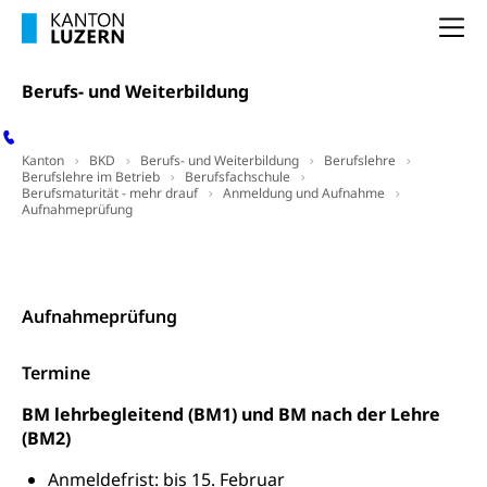
Kinderbetreuung
Freiwilliger Schulsport
Na
Freiwilliges Kindergarten Jahr
Gesundheit und Soziales
Berufs- und Weiterbildung
Frühe Sprachförderung
Konsumentenschutz
Kindergarten & Basisstufe
Konsumentenrechte, Produktsicherheit,
Kanton
BKD
Berufs- und Weiterbildung
Berufslehre
Frühe Förderung
Preisüberwachung, Preisüberwacher,
Berufslehre im Betrieb
Berufsfachschule
Berufsmaturität - mehr drauf
Anmeldung und Aufnahme
Konsumentenorganisation, parallele Einfuhr,
Aufnahmeprüfung
regionale Erschöpfung, nationale Erschöpfung,
internationale Erschöpfung, Preisabsprache, Kartell,
Cassis-deDijon-Prinzip
Kontakt
Lebensmittelkontrolle und
Krankenversicherung
Aufnahmeprüfung
Verbraucherschutz
Unfallversicherung, Berufsunfallversicherung,
Krankheit, Unfall, Prämienverbilligung,
Termine
Krankenkasse
BM lehrbegleitend (BM1) und BM nach der Lehre
Krankenversicherung (WAS Luzern)
Lebensmittelsicherheit
(BM2)
Prämienverbilligung (WAS Luzern)
sichere Lebensmittel, Lebensmittelkontrolle,
Anmeldefrist: bis 15. Februar
Lebensmittelhygiene, Produktesicherheit