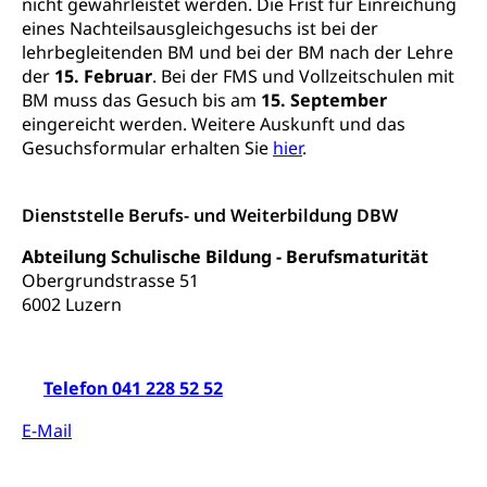
nicht gewährleistet werden. Die Frist für Einreichung
Kulturförderung und Vermittlung
eines Nachteilsausgleichgesuchs ist bei der
lehrbegleitenden BM und bei der BM nach der Lehre
Angebote für Schulklassen
Mobilität
der
15. Februar
. Bei der FMS und Vollzeitschulen mit
Zentralschweizer Filmförderung
BM muss das Gesuch bis am
15. September
Schiene und öffentlicher Verkehr
eingereicht werden. Weitere Auskunft und das
Gesuchsformular erhalten Sie
hier
.
Schienenverkehr, Zugverkehr, Bahnverkehr,
Transportmittel, öffentlicher Verkehr
Dienststelle Berufs- und Weiterbildung DBW
Verkehrsverbund Luzern VVL
Schifffahrt
Öffentlicher Verkehr Luzern Mobil
Abteilung Schulische Bildung - Berufsmaturität
Schiffsverkehr, Binnenschifffahrt, Seeschifffahrt,
Flussschifffahrt
Obergrundstrasse 51
6002 Luzern
Schifffahrt (Strassenverkehrsamt)
Strasse
Autoverkehr, Lastwagenverkehr, Schwerverkehr,
leistungsabhängige Schwerverkehrsabgabe,
Telefon 041 228 52 52
Langsamverkehr, Transportmittel, Auto, Motorrad,
Individualverkehr
E-Mail
zentras (Betrieb und Unterhalt LU, OW, NW,