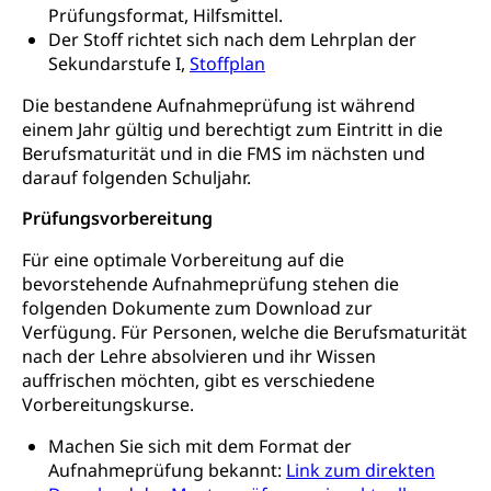
Soziales und Gesellschaft (Dienststelle)
Prüfungsformat, Hilfsmittel.
Fachstelle Sucht Region Luzern
Gesundheitsversorgung
Der Stoff richtet sich nach dem Lehrplan der
Opferhilfe
Sekundarstufe I,
Stoffplan
Drogen (Polizei)
Gesundheitsversorgung, Spital, Pflegeinitiative,
Arbeitslosenversicherung (WAS Luzern)
Ambulant vor stationär, AVOS, Patientendossier
Die bestandene Aufnahmeprüfung ist während
Sucht
Invalidenversicherung (WAS Luzern)
einem Jahr gültig und berechtigt zum Eintritt in die
Gesundheitsversorgung
AHV / IV
Berufsmaturität und in die FMS im nächsten und
Soziale Sicherheit
darauf folgenden Schuljahr.
Altersrente, Invalidenrente, Witwenrente,
Sozialversicherung, Vorsorgeeinrichtung,
Prüfungsvorbereitung
Pensionskasse, erste Säule, zweite Säule, dritte
Säule, Hilflosenentschädigung,
Für eine optimale Vorbereitung auf die
Ergänzungsleistungen, Altersvorsorge,
bevorstehende Aufnahmeprüfung stehen die
Todesfallversicherung
folgenden Dokumente zum Download zur
Hilfslosenentschädigung (WAS Luzern)
Verfügung. Für Personen, welche die Berufsmaturität
Behinderung
nach der Lehre absolvieren und ihr Wissen
AHV-Hinterlassenenrente (WAS Luzern)
Körperbehinderung, körperliche Behinderung,
auffrischen möchten, gibt es verschiedene
geistige Behinderung, psychische Behinderung,
Vorbereitungskurse.
AHV-Beiträge (WAS Luzern)
Erwerbsunfähigkeit, Behinderte
Informationsstelle AHV/IV
Machen Sie sich mit dem Format der
Inklusion im Sport
Aufnahmeprüfung bekannt:
Link zum direkten
Ergänzungsleistungen (EL) (WAS Luzern)