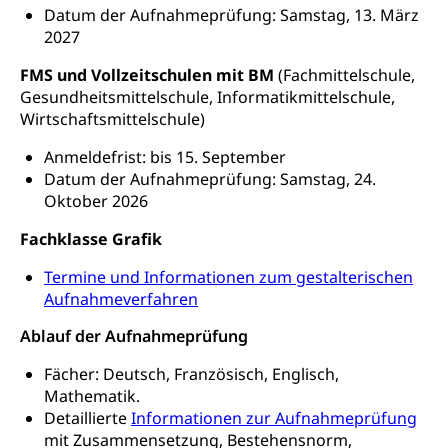
Obligatorische Krankenversicherung (WAS
Datum der Aufnahmeprüfung: Samstag, 13. März
Luzern)
2027
Trinkwasser
Prävention
Kranken- und Unfallversicherung
FMS und Vollzeitschulen mit BM
(Fachmittelschule,
Lebensmittel
Gesundheitsvorsorge, Wellness, Unfallverhütung,
Gesundheitsmittelschule, Informatikmittelschule,
Suchtprävention, Alkoholprävention,
Tabakprävention, Primärprävention,
Wirtschaftsmittelschule)
Sekundärprävention, Tertiärprävention
Anmeldefrist: bis 15. September
Darmkrebsvorsorge
Soziale Sicherheit
Datum der Aufnahmeprüfung: Samstag, 24.
Oktober 2026
Kantonales Tabakpräventionsprogramm
Sozialversicherungen, Sozialpolitik,
Arbeitslosenversicherung,
Fachklasse Grafik
Gesundheitsförderung
Mutterschaftsversicherung, Krankenversicherung,
Unfallversicherung, Invalidenversicherung,
Termine und Informationen zum gestalterischen
Prävention (Polizei)
Sozialhilfe
Aufnahmeverfahren
Suchtprävention
Kranken- und Unfallversicherung
Sucht und Drogen
Ablauf der Aufnahmeprüfung
Gesundheitsversorgung
(gruezi.lu.ch)
Drogenabhängigkeit, Drogensucht,
Fächer: Deutsch, Französisch, Englisch,
Medikamentenabhängigkeit,
Krankenversicherung (WAS Luzern)
Mathematik.
Arzneimittelabhängigkeit, Suchtkrankheit,
Detaillierte
Informationen zur Aufnahmeprüfung
Existenzsicherung - Sozialhilfe
Drogenabhängige, Drogensüchtige,
mit Zusammensetzung, Bestehensnorm,
Betäubungsmittel, Suchtmittel, Psychopharmaka