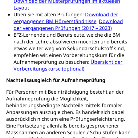
Download der Musterprüfungen im aktuellen
Menschen mit Behinderungen
Kultur und Medien
AHV-Altersrente (WAS Luzern)
Layout
Üben Sie mit alten Prüfungen:
Download der
IV-Leistungen (WAS Luzern)
Archive und Bibliotheken
vergangenen BM Hörverständnisse
,
Download
der vergangenen Prüfungen (2017 – 2023)
Bücher, Bundesarchiv, Landesbibliothek
EFZ-Lernende und Berufsleute, welche die BM
nach der Lehre absolvieren möchten und bereits
Staatsarchiv Luzern
Kulturelle Einrichtungen
etwas weiter weg vom Sekundarschulstoff sind,
Zentral- und Hochschulbibliothek
Museen, Theater, Bibliotheken
empfehlen wir, einen Vorbereitungskurs für die
Aufnahmeprüfung zu besuchen:
Übersicht der
Archiv der Denkmalpflege
Dienststelle Kultur
Kulturförderung
Vorbereitungskurse (optional)
Kunst & Kultur (Luzern Tourismus)
Kulturpolitik, Sprachförderung, Denkmalpflege,
Nachteilsausgleich für Aufnahmeprüfung
kulturelles Angebot, Kulturerbe, kulturelles Erbe,
Nachwuchsförderung, Vermittlung, Selektive
Für Personen mit Beeinträchtigung besteht an der
Förderung, Kulturausschreibungen, Kulturpreis,
Aufnahmeprüfung die Möglichkeit,
Werkbeitrag, Produktionsbeitrag, Recherche,
behinderungsbedingte Nachteile mittels formaler
Bildende Kunst, Angewandte Kunst, Theater/Tanz,
Anpassungen auszugleichen. Es handelt sich dabei
Musik, Entwicklung, Programmbeiträge,
Filmförderung, Regionale Förderfonds,
ausdrücklich nicht um eine Prüfungserleichterung.
Werkankäufe, Kunstankäufe, Kunst und Bau, Schule
Eine Fortsetzung allenfalls bereits gesprochener
und Kultur, Kulturgesuche, Kulturvermittlung
Massnahmen an anderen Schulen / Schulstufen kann