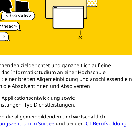
t, Weiterbildung, Forschung, Entwicklung, Dienstleistungen,
en Hochschule Luzern hslu
e Luzern, PH Luzern, UniLU, swissuniversities
gesmutter, Freiwilliges Kindergarten Jahr
erung
Kindergarten & Basisstufe
ernenden zielgerichtet und ganzheitlich auf eine
f das Informatikstudium an einer Hochschule
mit einer breiten Allgemeinbildung und anschliessend ein
n die Absolventinnen und Absolventen
mentenorganisation, parallele Einfuhr, regionale
artell, Cassis-deDijon-Prinzip
g Applikationsentwicklung sowie
istungen, Typ Dienstleistungen.
n die allgemeinbildenden und wirtschaftlich
ung, Krankenkasse
dungszentrum in Sursee
und bei der
ICT-Berufsbildung
)