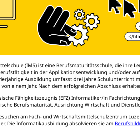
, Hochschule, universitäre Hochschule, Bachelor, Master, Doktora
Unterstützung Pädagogische Hochschule PHLU
Stipendi
rn, Fachhochschule Zentralschweiz, HSLU, Pädagogische Hochschul
on der Schweizer Hochschulen)
ities
Universität Luzern
Fachstelle Hochschulbildung
nderkrippe, Krippe, Kinderhort, Kindertagesstätte, Spielgruppe, Ta
uung
Freiwilliges Kindergarten Jahr
Frühe Sprachförd
rung
Soziales
telschule (IMS) ist eine Berufsmaturitätsschule, die ihre L
erufstätigkeit in der Applikationsentwicklung und/oder au
 vierjährige Ausbildung umfasst drei Jahre Schulunterricht 
schutz
von einem Jahr. Nach dem erfolgreichen Abschluss erhalte
te, Produktsicherheit, Preisüberwachung, Preisüberwacher, Konsu
ionale Erschöpfung, internationale Erschöpfung, Preisabsprache, K
ische Fähigkeitszeugnis (EFZ) Informatiker/in Fachrichtun
ische Berufsmaturität, Ausrichtung Wirtschaft und Dienstle
kontrolle und Verbraucherschutz
cherung
esuchen am Fach- und Wirtschaftsmittelschulzentrum Luzer
ng, Berufsunfallversicherung, Krankheit, Unfall, Prämienverbillig
her. Die Informatikausbildung absolvieren sie am
Berufsbil
cherung (WAS Luzern)
Prämienverbilligung (WAS Luzern
icherheit