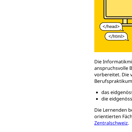
Hochschulbildung
Finanzielle 
Hochschule Luze
(Dachorganisati
swissunivers
Vorschule
Kindergarten, Ki
Kinderbetre
Frühe Förde
Gesundheit und 
Die Informatikmit
anspruchsvolle B
vorbereitet. Die
Konsumenten
Berufspraktikum 
Konsumentenrech
Erschöpfung, nat
das eidgenöss
die eidgenöss
Lebensmittel
Krankenversi
Die Lernenden b
Unfallversicheru
orientierten Fäc
Zentralschweiz
.
Krankenversi
Lebensmittels