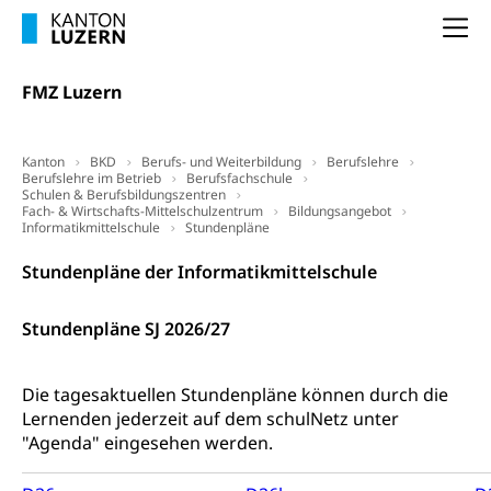
Dienststelle Steuern - Wissenswertes
AHV-Altersrente (WAS Luzern)
Na
Selbständige (WAS Luzern)
LUPK - Luzerner Pensionskasse
Bildung und Forschung
FMZ Luzern
Altersvorsorge (gruezi.lu.ch)
Wissenschaftsförderung
Kanton
BKD
Berufs- und Weiterbildung
Berufslehre
Forschungsförderung, Wissenschaftsmarketing,
Berufslehre im Betrieb
Berufsfachschule
Wissenschaft, Forschung, Entwicklung, Projekte
Schulen & Berufsbildungszentren
Fach- & Wirtschafts-Mittelschulzentrum
Bildungsangebot
Informatikmittelschule
Stundenpläne
Pilotprojekte Klima
Erwachsenenbildung und Weiterbildung
Innovative Projekte Landwirtschaft und
Stundenpläne der Informatikmittelschule
Umschulung, zweiter Bildungsweg,
Nachdiplomstudium, Zusatzlehre, Höhere
Wald
Berufsbildung, Berufsmatura nach Lehre,
Stundenpläne SJ 2026/27
Projektförderung Universität Luzern unilu
Neuorientierung, Grundkompetenzen,
Berufsberatung, Standortbestimmung,
Studienberatung, Beratung und Unterstützung,
Die tagesaktuellen Stundenpläne können durch die
Berufsabschluss für Erwachsene
Lernenden jederzeit auf dem schulNetz unter
"Agenda" eingesehen werden.
Erwachsenenmatura
Berufliche Grundbildung
Bildungsgutscheine Grundkompetenzen
Lehre, Berufsfachschule, Lehrbetrieb, Lehrvertrag,