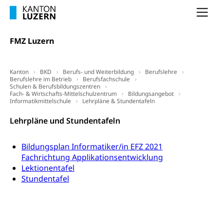
(gewaltpraevention.lu.ch)
Entlassung, Stellenverlust, Arbeitsmangel,
Na
Unterbeschäftigung, Arbeitslosenversicherung,
Arbeitsgericht
Arbeitslosenentschädigung
Schlichtungsbehörde Arbeit
FMZ Luzern
Arbeitslosigkeit (gruezi.lu.ch)
Berufliche Selbständigkeit
Arbeitslosigkeit und Stellensuche (WAS
selbständig Erwerbender, Freiberufler
Kanton
BKD
Berufs- und Weiterbildung
Berufslehre
Luzern)
Berufslehre im Betrieb
Berufsfachschule
Unterstützung der Wirtschaftsförderung
Schulen & Berufsbildungszentren
Pensionierung
Arbeitslosenentschädigung (WAS Luzern)
Fach- & Wirtschafts-Mittelschulzentrum
Bildungsangebot
Luzern
Informatikmittelschule
Lehrpläne & Stundentafeln
Frühpensionierung, Altersrente, berufliche
Vorsorge, Altersvorsorge
Handelsregister Luzern
Lehrpläne und Stundentafeln
Dienststelle Steuern - Wissenswertes
AHV-Altersrente (WAS Luzern)
Bildungsplan Informatiker/in EFZ 2021
Selbständige (WAS Luzern)
LUPK - Luzerner Pensionskasse
Bildung und Forschung
Fachrichtung Applikationsentwicklung
Altersvorsorge (gruezi.lu.ch)
Lektionentafel
Stundentafel
Wissenschaftsförderung
Forschungsförderung, Wissenschaftsmarketing,
Wissenschaft, Forschung, Entwicklung, Projekte