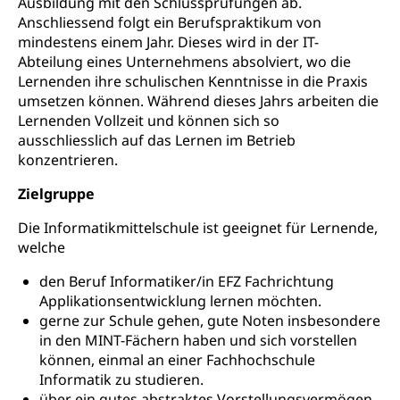
Ausbildung mit den Schlussprüfungen ab.
Frühe Sprachförderung
Anschliessend folgt ein Berufspraktikum von
Konsumentenschutz
Kindergarten & Basisstufe
mindestens einem Jahr. Dieses wird in der IT-
Konsumentenrechte, Produktsicherheit,
Abteilung eines Unternehmens absolviert, wo die
Frühe Förderung
Preisüberwachung, Preisüberwacher,
Lernenden ihre schulischen Kenntnisse in die Praxis
Konsumentenorganisation, parallele Einfuhr,
umsetzen können. Während dieses Jahrs arbeiten die
regionale Erschöpfung, nationale Erschöpfung,
Lernenden Vollzeit und können sich so
internationale Erschöpfung, Preisabsprache, Kartell,
ausschliesslich auf das Lernen im Betrieb
Cassis-deDijon-Prinzip
konzentrieren.
Lebensmittelkontrolle und
Krankenversicherung
Zielgruppe
Verbraucherschutz
Unfallversicherung, Berufsunfallversicherung,
Die Informatikmittelschule ist geeignet für Lernende,
Krankheit, Unfall, Prämienverbilligung,
Krankenkasse
welche
den Beruf Informatiker/in EFZ Fachrichtung
Krankenversicherung (WAS Luzern)
Lebensmittelsicherheit
Applikationsentwicklung lernen möchten.
Prämienverbilligung (WAS Luzern)
sichere Lebensmittel, Lebensmittelkontrolle,
gerne zur Schule gehen, gute Noten insbesondere
Lebensmittelhygiene, Produktesicherheit
in den MINT-Fächern haben und sich vorstellen
Obligatorische Krankenversicherung (WAS
können, einmal an einer Fachhochschule
Luzern)
Trinkwasser
Prävention
Informatik zu studieren.
Kranken- und Unfallversicherung
über ein gutes abstraktes Vorstellungsvermögen,
Lebensmittel
Gesundheitsvorsorge, Wellness, Unfallverhütung,