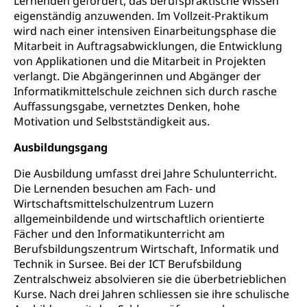
Lernenden gefordert, das berufspraktische Wissen
Stipendien Universität Luzern unilu
Universität
Gesundheitsmittelschule
eigenständig anzuwenden. Im Vollzeit-Praktikum
Schulpflicht
Finanzielle Unterstützung für Ausbildung
Technische Hochschule, Studium,
wird nach einer intensiven Einarbeitungsphase die
Informatikmittelschule
Hochschulstudium, Universitätsstudium,
Pflege HF oder Studium Pflege FH
Kindergarten & Basisstufe
Mitarbeit in Auftragsabwicklungen, die Entwicklung
universitäre Ausbildung, akademische Ausbildung,
Wirtschaftsmittelschule
von Applikationen und die Mitarbeit in Projekten
Fachstelle Stipendien (beruf.lu.ch)
Hochschulbildung, Hochschule, universitäre
Förderangebote
verlangt. Die Abgängerinnen und Abgänger der
FMS und Vollzeitschulen mit BM
Hochschule, Bachelor, Master, Doktorat,
Studienbeiträge Höhere Berufsbildung
Sonderschulung
Informatikmittelschule zeichnen sich durch rasche
Weiterbildung, Forschung, Entwicklung,
Auffassungsgabe, vernetztes Denken, hohe
Dienstleistungen, Hochschule Luzern,
Finanzielle Unterstützung Pädagogische
Musikschulen
Fachhochschule Zentralschweiz, HSLU,
Motivation und Selbstständigkeit aus.
Hochschule PHLU
Pädagogische Hochschule Luzern, PH Luzern, UniLU,
Schulferien
swissuniversities (Dachorganisation der Schweizer
Ausbildungsgang
Stipendien Hochschule Luzern hslu
Hochschulen)
Früherziehung
Die Ausbildung umfasst drei Jahre Schulunterricht.
Schuldienste
swissuniversities
Vorschule
Die Lernenden besuchen am Fach- und
Wirtschaftsmittelschulzentrum Luzern
Betreuungsangebote
Universität Luzern
Kindergarten, Kinderkrippe, Krippe, Kinderhort,
allgemeinbildende und wirtschaftlich orientierte
Kindertagesstätte, Spielgruppe, Tagesmutter,
Schulliste
Fachstelle Hochschulbildung
Fächer und den Informatikunterricht am
Freiwilliges Kindergarten Jahr
Berufsbildungszentrum Wirtschaft, Informatik und
Heilpädagogische Schulen
Technik in Sursee. Bei der ICT Berufsbildung
Kinderbetreuung
Freiwilliger Schulsport
Zentralschweiz absolvieren sie die überbetrieblichen
Freiwilliges Kindergarten Jahr
Kurse. Nach drei Jahren schliessen sie ihre schulische
Gesundheit und Soziales