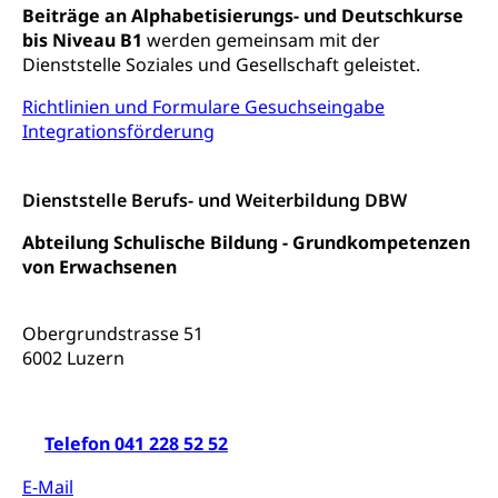
Freiwilliges Kindergarten Jahr
Beiträge an Alphabetisierungs- und Deutschkurse
Gesundheit und Soziales
bis Niveau B1
werden gemeinsam mit der
Frühe Sprachförderung
Dienststelle Soziales und Gesellschaft geleistet.
Konsumentenschutz
Kindergarten & Basisstufe
Richtlinien und Formulare Gesuchseingabe
Konsumentenrechte, Produktsicherheit,
Frühe Förderung
Integrationsförderung
Preisüberwachung, Preisüberwacher,
Konsumentenorganisation, parallele Einfuhr,
regionale Erschöpfung, nationale Erschöpfung,
internationale Erschöpfung, Preisabsprache, Kartell,
Dienststelle Berufs- und Weiterbildung DBW
Cassis-deDijon-Prinzip
Abteilung Schulische Bildung -
Grundkompetenzen
Lebensmittelkontrolle und
Krankenversicherung
von Erwachsenen
Verbraucherschutz
Unfallversicherung, Berufsunfallversicherung,
Krankheit, Unfall, Prämienverbilligung,
Obergrundstrasse 51
Krankenkasse
6002 Luzern
Krankenversicherung (WAS Luzern)
Lebensmittelsicherheit
Prämienverbilligung (WAS Luzern)
sichere Lebensmittel, Lebensmittelkontrolle,
Telefon 041 228 52 52
Lebensmittelhygiene, Produktesicherheit
Obligatorische Krankenversicherung (WAS
E-Mail
Luzern)