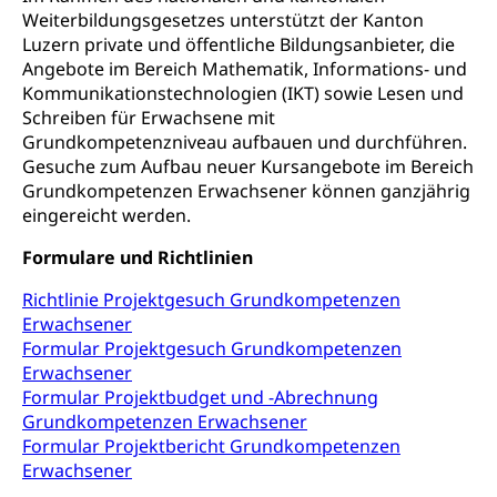
Fachklasse Grafik
Weiterbildungsgesetzes unterstützt der Kanton
Sekundarschule
Luzern private und öffentliche Bildungsanbieter, die
Stipendien Universität Luzern unilu
Universität
Gesundheitsmittelschule
Angebote im Bereich Mathematik, Informations- und
Schulpflicht
Finanzielle Unterstützung für Ausbildung
Technische Hochschule, Studium,
Informatikmittelschule
Kommunikationstechnologien (IKT) sowie Lesen und
Hochschulstudium, Universitätsstudium,
Pflege HF oder Studium Pflege FH
Kindergarten & Basisstufe
Schreiben für Erwachsene mit
universitäre Ausbildung, akademische Ausbildung,
Wirtschaftsmittelschule
Grundkompetenzniveau aufbauen und durchführen.
Fachstelle Stipendien (beruf.lu.ch)
Hochschulbildung, Hochschule, universitäre
Förderangebote
Gesuche zum Aufbau neuer Kursangebote im Bereich
FMS und Vollzeitschulen mit BM
Hochschule, Bachelor, Master, Doktorat,
Studienbeiträge Höhere Berufsbildung
Sonderschulung
Weiterbildung, Forschung, Entwicklung,
Grundkompetenzen Erwachsener können ganzjährig
Dienstleistungen, Hochschule Luzern,
eingereicht werden.
Finanzielle Unterstützung Pädagogische
Musikschulen
Fachhochschule Zentralschweiz, HSLU,
Hochschule PHLU
Pädagogische Hochschule Luzern, PH Luzern, UniLU,
Formulare und Richtlinien
Schulferien
swissuniversities (Dachorganisation der Schweizer
Stipendien Hochschule Luzern hslu
Hochschulen)
Früherziehung
Richtlinie Projektgesuch Grundkompetenzen
Erwachsener
Schuldienste
swissuniversities
Vorschule
Formular Projektgesuch Grundkompetenzen
Erwachsener
Betreuungsangebote
Universität Luzern
Kindergarten, Kinderkrippe, Krippe, Kinderhort,
Formular Projektbudget und -Abrechnung
Kindertagesstätte, Spielgruppe, Tagesmutter,
Schulliste
Fachstelle Hochschulbildung
Grundkompetenzen Erwachsener
Freiwilliges Kindergarten Jahr
Formular Projektbericht Grundkompetenzen
Heilpädagogische Schulen
Kinderbetreuung
Erwachsener
Freiwilliger Schulsport