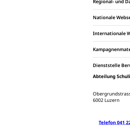
Regional- und 
zentras (Bet
Nationale Webs
Persönliches
Zivilstand
Internationale 
Geburt, Heirat, E
Kampagnenmater
Zivilstandsw
Adoption
Dienststelle Be
Adoptivkind, Ado
Abteilung Schul
Adoption
Aufenthaltsbe
Niederlassungsb
Obergrundstras
Amt für Migr
6002 Luzern
Ausweise und
Reisepass, Ident
Jagdausweis,
Einbürgerung
Telefon 041 2