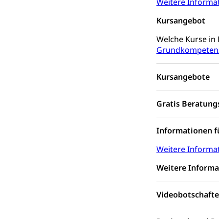
Weitere Informa
Kulturpolitik, S
Kursangebot
Förderung, Kult
Theater/Tanz, M
Welche Kurse in
Schule und Kultu
Grundkompeten
Kulturförder
Kursangebote
Mobilität
Gratis Beratung
Schiene und öf
Schienenverkehr,
Informationen f
Verkehrsver
Schifffahrt
Weitere Informa
Schiffsverkehr, B
Weitere Informa
Schifffahrt 
Strasse
Videobotschafte
Autoverkehr, La
Individualverkeh