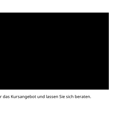
Pensionskasse, erste Säule, zweite Säule, dritte Säule,
rung
S Luzern)
AHV-Beiträge (WAS Luzern)
AHV-Altersrente (WAS Luzern)
Behinderung, Erwerbsunfähigkeit, Behinderte
Denkmalpflege
 das Kursangebot und lassen Sie sich beraten.