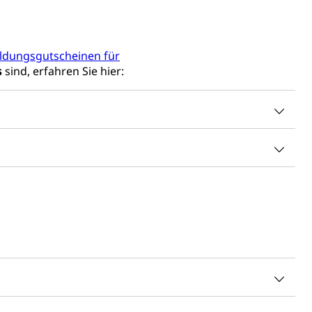
ulturelles Erbe, Nachwuchsförderung, Vermittlung, Selektive
, Recherche, Bildende Kunst, Angewandte Kunst,
örderfonds, Werkankäufe, Kunstankäufe, Kunst und Bau,
ildungsgutscheinen für
s
sind, erfahren Sie hier:
alschweizer Filmförderung
sabgabe, Langsamverkehr, Transportmittel, Auto, Motorrad,