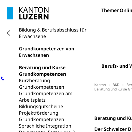
Krankenversi
Lebensmittels
Themen
Onlin
Obligatorisc
sichere Lebensmi
Bildung & Berufsabschluss für
Trinkwasser
Prävention
Erwachsene
Gesundheitsvors
Sekundärprävent
Grundkompetenzen von
Erwachsenen
Darmkrebsvo
Soziale Sicher
Berufs- und 
Beratung und Kurse
Suchtpräven
Sozialversicheru
Grundkompetenzen
Invalidenversich
Kurzberatung
Kanton
BKD
Ber
Grundkompetenzen
Kranken- und 
Sucht und Dr
Beratung und Kurse 
Grundkompetenzen am
Soziales und 
Drogenabhängigk
Arbeitsplatz
Kontakt
Drogensüchtige,
Bildungsgutscheine
Invalidenver
Projektförderung
Fachstelle S
Gesundheitsv
Beratung und K
Grundkompetenzen
Sprachliche Integration
Gesundheitsverso
Der Schweizer D