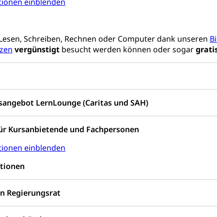
tionen einblenden
prachförderung, Denkmalpflege, kulturelles Angebot, Kulturerbe, k
urausschreibungen, Kulturpreis, Werkbeitrag, Produktionsbeitrag
usik, Entwicklung, Programmbeiträge, Filmförderung, Regionale F
 Lesen, Schreiben, Rechnen oder Computer dank unseren
B
r, Kulturgesuche, Kulturvermittlung
zen
vergünstigt
besucht werden können oder sogar
grati
ung und Vermittlung
Angebote für Schulklassen
Zentr
sangebot LernLounge (Caritas und SAH)
fentlicher Verkehr
 Zugverkehr, Bahnverkehr, Transportmittel, öffentlicher Verkehr
ür Kursanbietende und Fachpersonen
bund Luzern VVL
Öffentlicher Verkehr Luzern Mobil
tionen einblenden
innenschifffahrt, Seeschifffahrt, Flussschifffahrt
tionen
(Strassenverkehrsamt)
n Regierungsrat
stwagenverkehr, Schwerverkehr, leistungsabhängige Schwerverkehr
r