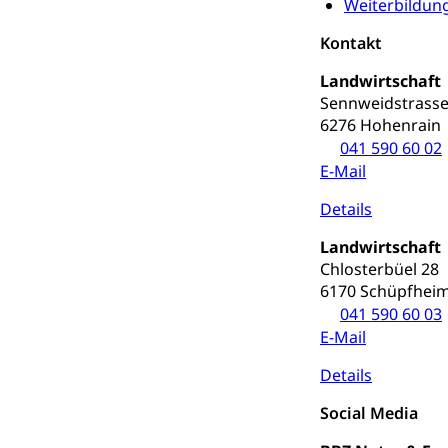
Weiterbildun
Hilflosenentsch
Kontakt
Hilfslosenen
Behinderung
Landwirtschaft
Informations
Körperbehinderu
Sennweidstrasse
6276 Hohenrain
IV-Leistunge
Inklusion im
041 590 60 02
E-Mail
Kultur und Medi
Details
Archive und B
Landwirtschaft
Bücher, Bundesa
Chlosterbüel 28
6170 Schüpfhei
Staatsarchiv
Kulturelle Ein
041 590 60 03
E-Mail
Museen, Theater
Details
Dienststelle 
Kulturförderu
Social Media
Kulturpolitik, S
Förderung, Kult