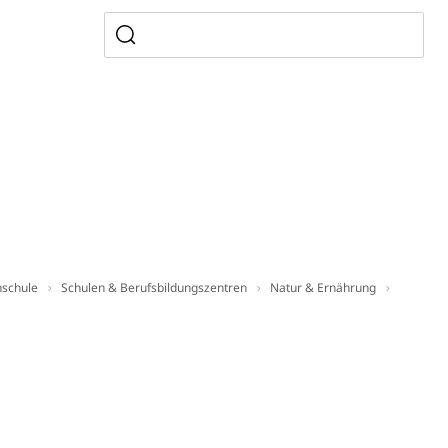
en Hochschule Luzern hslu
e Luzern, PH Luzern, UniLU, swissuniversities
gesmutter, Freiwilliges Kindergarten Jahr
erung
Kindergarten & Basisstufe
mentenorganisation, parallele Einfuhr, regionale
hschule
Schulen & Berufsbildungszentren
Natur & Ernährung
artell, Cassis-deDijon-Prinzip
ung, Krankenkasse
)