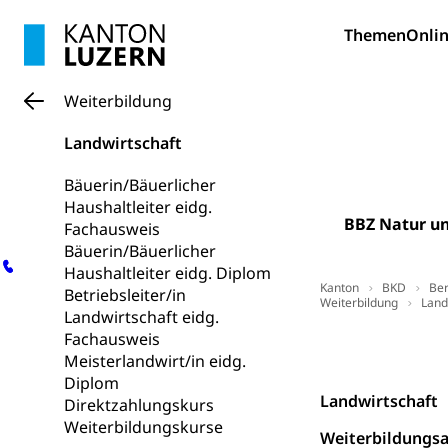
Finanzielle 
Hochschule Luze
(Dachorganisati
Themen
Onlin
swissunivers
Vorschule
Weiterbildung
Kindergarten, Ki
Landwirtschaft
Kinderbetre
Bäuerin/Bäuerlicher
Frühe Förde
Gesundheit und 
Haushaltleiter eidg.
BBZ Natur u
Fachausweis
Konsumenten
Bäuerin/Bäuerlicher
Haushaltleiter eidg. Diplom
Konsumentenrech
Kanton
BKD
Ber
Betriebsleiter/in
Erschöpfung, nat
Weiterbildung
Land
Landwirtschaft eidg.
Fachausweis
Lebensmittel
Krankenversi
Top Links
Ko
Meisterlandwirt/in eidg.
Unfallversicheru
Diplom
Landwirtschaft
Direktzahlungskurs
Krankenversi
Lebensmittels
Weiterbildungskurse
Weiterbildungs