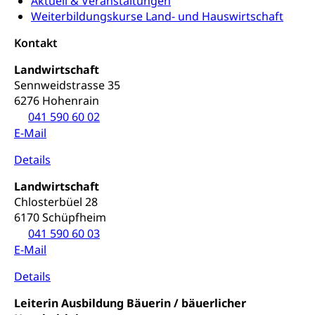
Aktuell & Veranstaltungen
Ordnungskräfte, Sicherheit, öffentliche Ordnung
Weiterbildungskurse Land- und Hauswirtschaft
Polizei
Versorgung
Kontakt
Vorratshaltung, Vorrat
Landwirtschaft
Sennweidstrasse 35
Wasserversorgung
Waffen
6276 Hohenrain
041 590 60 02
Waffenerwerbsschein, Waffenschein, Waffenbüro,
Waffentragen, Selbstverteidigung
E-Mail
Details
Waffen, Sprengstoffe und Pyrotechnik
Zivildienst
Militärdienst
Landwirtschaft
Chlosterbüel 28
Bundesamt für Zivildienst ZIVI
Zivilschutz
6170 Schüpfheim
041 590 60 03
Erwerbsausfallentschädigung (WAS Luzern)
Schutzdienstpflicht, Schutzraum,
E-Mail
Schutzraumbaupflicht
Details
Zivilschutz
Leiterin Ausbildung Bäuerin / bäuerlicher
Staat und Recht