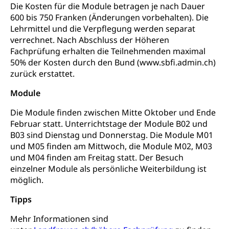
Die Kosten für die Module betragen je nach Dauer
600 bis 750 Franken (Änderungen vorbehalten). Die
Kinder- und Jugendförderung
Pflege / Pflegeheim
Lehrmittel und die Verpflegung werden separat
Psychische Gesundheit
Hauspflege, spitalexterne Pflege, Spitex
verrechnet. Nach Abschluss der Höheren
Fachprüfung erhalten die Teilnehmenden maximal
IV für Kinder und Jugendliche (WAS Luzern)
Betreuende Angehörige
Religion
50% der Kosten durch den Bund (www.sbfi.admin.ch)
zurück erstattet.
Pflegeheimliste und freie Pflegeplätze
Kirche, Gottesdienst, Seelsorge,
Religionsgemeinschaft
Betreuung von Angehörigen (WAS Luzern)
Module
Religionsvielfalt Im Kanton Luzern (unilu)
Sport
Die Module finden zwischen Mitte Oktober und Ende
Religion (gruezi.lu.ch)
Februar statt. Unterrichtstage der Module B02 und
Freizeitaktivitäten, Schulsport, Spitzensport,
Breitensport, Jugend und Sport, Sportanlagen
B03 sind Dienstag und Donnerstag. Die Module M01
und M05 finden am Mittwoch, die Module M02, M03
Olympiateam Kanton Luzern
Tiere
und M04 finden am Freitag statt. Der Besuch
einzelner Module als persönliche Weiterbildung ist
Offene Sporthallen
Haustiere, Heimtiere, Wildtiere, Veterinärmedizin,
möglich.
Tiermedizin, Tierarzt, Tierschutz, Jagd, Fischerei,
Gesundheitsförderung
Viehzucht
Tipps
Jugend+Sport
Tierschutz
Todesfall
Mehr Informationen sind
Freiwilliger Schulsport