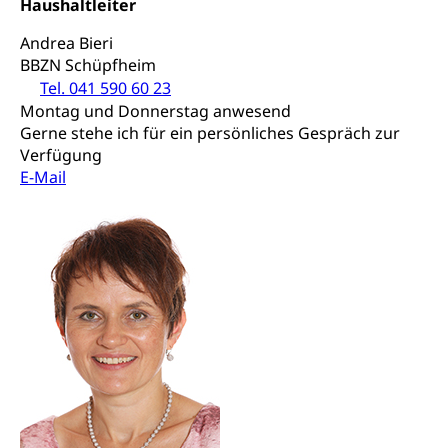
Haushaltleiter
Andrea Bieri
Gleichstellung von Frau und Mann
BBZN Schüpfheim
Diskriminierung, Gleichstellungsbüro, Mobbing
Tel. 041 590 60 23
Montag und Donnerstag anwesend
Gleichstellung aller Geschlechter und
Zivilverfahren
Gerne stehe ich für ein persönliches Gespräch zur
Lebensformen
Verfügung
Zivilrecht, Zivilrechtspflege, Gerichtsverfahren
Gleichstellung Menschen mit
E-Mail
Bezirksgerichte: Aufgaben und Verfahren
Behinderungen
Betreibung und Konkurs
Kosten im Zivilprozess
Schlichtungsbehörde Gleichstellung
Bankrott, Schulden, Zahlungsunfähigkeit, Pfändung
Schulden (gruezi.lu.ch)
Demokratie
Betreibungsämter
Regierungsform, Stimm- und Wahlrecht,
Stimmrecht, Abstimmungen, Wahlen, politische
Betreibungsverfahren
Parteien, Grundfreiheiten, Pluralismus
Konkursämter
Volksrechte
Kantonale Steuern
Finanzausgleich, Einkommenssteuer, Kopfsteuer,
Personalsteuer, Haushaltssteuer, Vermögenssteuer,