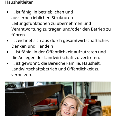
Haushaltleiter
Schifffahrt (Strassenverkehrsamt)
Strasse
… ist fähig, in betrieblichen und
ausserbetrieblichen Strukturen
Autoverkehr, Lastwagenverkehr, Schwerverkehr,
leistungsabhängige Schwerverkehrsabgabe,
Leitungsfunktionen zu übernehmen und
Langsamverkehr, Transportmittel, Auto, Motorrad,
Verantwortung zu tragen und/oder den Betrieb zu
Individualverkehr
führen.
… zeichnet sich aus durch gesamtwirtschaftliches
zentras (Betrieb und Unterhalt LU, OW, NW,
Denken und Handeln
ZG)
… ist fähig, in der Öffentlichkeit aufzutreten und
Persönliches
die Anliegen der Landwirtschaft zu vertreten.
Strassenverkehrsamt
… ist gewohnt, die Bereiche Familie, Haushalt,
Verkehr und Infrastruktur vif
Zivilstand
Landwirtschaftsbetrieb und Öffentlichkeit zu
vernetzen.
Kantonsstrassen
Geburt, Heirat, Ehe, Partnerschaft, Tod,
Zivilstandsamt, Zivilstandsregiste
Zivilstandswesen
Adoption
Adoptivkind, Adoptiveltern, Adoptionsvermittlung,
Adoptionsverfahren, elterliche Gewalt, elterliche
Sorge