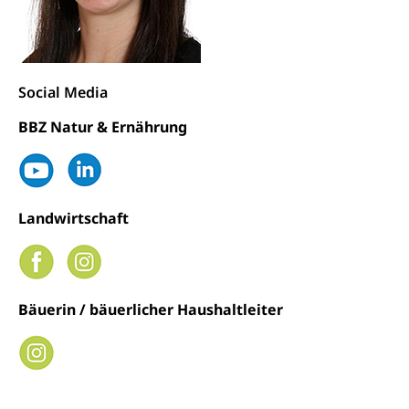
Strafverfahren Staatsanwaltschaft
Vormundschaft
Strafregisterauszug bestellen (EJPD)
Vormund, Amtsvormund, Mündel,
Vormundschaftsbehörde, Kindesschutz,
Social Media
Jugendschutz
BBZ Natur & Ernährung
Kindes- und Erwachsenenschutz KESB
Kindes- und Erwachsenenschutzbehörden im
Umwelt und Bauen
Kanton Luzern
Abfall
Landwirtschaft
Abfallentsorgung, Kehrichtabfuhr, Müllabfuhr
Abfall und Entsorgung
Boden, Natur und Landschaft
Bäuerin / bäuerlicher Haushaltleiter
Gemeindeverbände für Abfallentsorgung
Bodenschutz, Landschaftsschutz, Gewässerschutz,
Naturschutz, Umweltschutz
Natur (Dienststelle Landwirtschaft und
Chemie und Gifte
Wald)
Giftabfälle, Giftmüll, Schadstoffe, Giftstoffe, Störfall