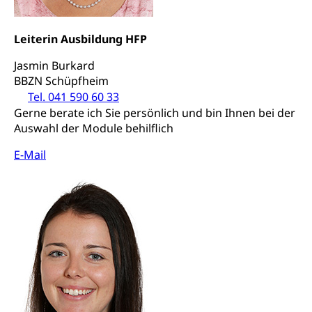
Verrechnungssteuer, Quellensteuer,
Grundstückgewinnsteuer, Liegenschaftssteuer,
Handänderungssteuer, Grundsteuer, Kirchensteuer,
Leiterin Ausbildung HFP
Gewerbesteuer, Vergnügungssteuer,
Reklameplakatsteuer, Verkehrssteuer,
Jasmin Burkard
Erbschaftssteuer, Schenkungssteuer, Gewinn- und
BBZN Schüpfheim
Kapitalsteuer
Tel. 041 590 60 33
Gerne berate ich Sie persönlich und bin Ihnen bei der
Steuern (Dienststelle)
Ombudsstellen
Auswahl der Module behilflich
Vermittler, Vermittlungsstelle, Schlichtungsstelle,
E-Mail
Vermittlung, Schlichtung, Mediation
Umgang mit Beschwerden (Volksschulen)
Rassismus
Beschwerde Strassenverkehrsamt
Diskriminierung, Fremdenfeindlichkeit,
Gleichberechtigung
Beschwerdestelle Spitäler
Anlaufstelle Schutz vor Diskriminierung
Strafregister und Strafverfahren
Schlichtungsstelle SEG
(fabia)
Strafrecht, Strafrechtspflege, Gerichtsverfahren,
Strafregistereintrag, Strafregisterauszug,
Schutz vor Diskriminierung
Kriminalität