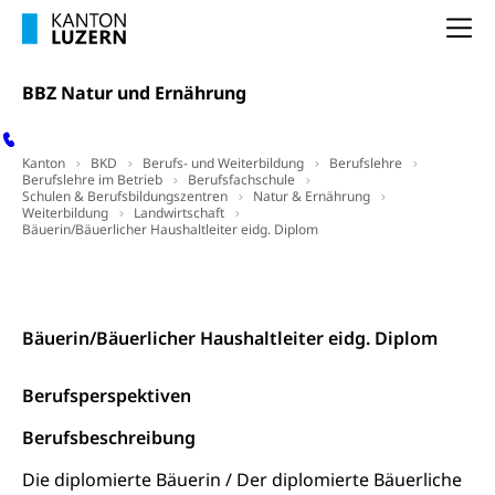
kulturelles Angebot, Kulturerbe, kulturelles Erbe,
Nachwuchsförderung, Vermittlung, Selektive
Na
Förderung, Kulturausschreibungen, Kulturpreis,
Werkbeitrag, Produktionsbeitrag, Recherche,
Bildende Kunst, Angewandte Kunst, Theater/Tanz,
BBZ Natur und Ernährung
Musik, Entwicklung, Programmbeiträge,
Filmförderung, Regionale Förderfonds,
Werkankäufe, Kunstankäufe, Kunst und Bau, Schule
Kanton
BKD
Berufs- und Weiterbildung
Berufslehre
und Kultur, Kulturgesuche, Kulturvermittlung
Berufslehre im Betrieb
Berufsfachschule
Schulen & Berufsbildungszentren
Natur & Ernährung
Weiterbildung
Landwirtschaft
Kulturförderung und Vermittlung
Bäuerin/Bäuerlicher Haushaltleiter eidg. Diplom
Angebote für Schulklassen
Mobilität
Top Links
Kontakt
Social Media
Zentralschweizer Filmförderung
Schiene und öffentlicher Verkehr
Bäuerin/Bäuerlicher Haushaltleiter eidg. Diplom
Schienenverkehr, Zugverkehr, Bahnverkehr,
Transportmittel, öffentlicher Verkehr
Berufsperspektiven
Verkehrsverbund Luzern VVL
Schifffahrt
Berufsbeschreibung
Öffentlicher Verkehr Luzern Mobil
Schiffsverkehr, Binnenschifffahrt, Seeschifffahrt,
Die diplomierte Bäuerin / Der diplomierte Bäuerliche
Flussschifffahrt