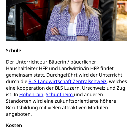
Adoption
Aufenthaltsbewilligungen
Niederlassungsbewilligung, Aufenthalt,
Niederlassung, Wohnsitz
Amt für Migration
Ausweise und Bescheinigungen
Reisepass, Identitätskarte, Visum, Geburtsurkunde
Schule
Jagdausweis, Fischereiausweis
Einbürgerung
Der Unterricht zur Bäuerin / bäuerlicher
Strafregisterauszug bestellen
Haushaltleiter HFP und Landwirtin/in HFP findet
Nationalität, Staatsangehörigkeit,
Staatsbürgerschaft, Bürgerrecht, Erwerb des
gemeinsam statt. Durchgeführt wird der Unterricht
Waffen, Sprengstoffe und Pyrotechnik
Bürgerrechts, Verlust des Bürgerrechts,
durch die
BLS Landwirtschaft Zentralschweiz
, welches
Einbürgerungsverfahren
eine Kooperation der BLS Luzern, Urschweiz und Zug
Reisepass, Identitätskarte
ist. In
Hohenrain
,
Schüpfheim
und anderen
Einbürgerungen
Geburt
Strassenverkehrsamt (Führerausweis,
Standorten wird eine zukunftsorientierte höhere
Fahrzeugausweis)
Berufsbildung mit vielen attraktiven Modulen
Geburtsurkunde, Geburtsschein, Geburtsanzeige
angeboten.
Namensänderungen
Familienzulagen (WAS Luzern)
Kinder und Jugendliche
Kosten
Schwangerschaft / Geburt (gruezi.lu.ch)
Mündigkeit, Kindesschutz, Jugendschutz