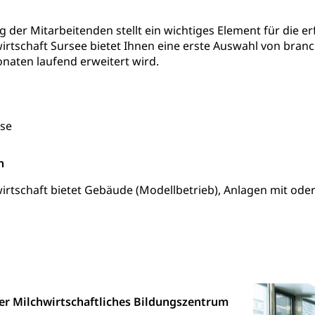
alidenrente, Witwenrente, Sozialversicherung, Vorsorgeeinrichtung, 
ädigung, Ergänzungsleistungen, Altersvorsorge, Todesfallversiche
g der Mitarbeitenden stellt ein wichtiges Element für die 
rtschaft Sursee bietet Ihnen eine erste Auswahl von bran
tschädigung (WAS Luzern)
AHV-Hinterlassenenrente (WA
naten laufend erweitert wird.
stelle AHV/IV
Ergänzungsleistungen (EL) (WAS Luzern)
ng, körperliche Behinderung, geistige Behinderung, psychische 
n (WAS Luzern)
 Sport
Menschen mit Behinderungen
rse
en
n
ibliotheken
irtschaft bietet Gebäude (Modellbetrieb), Anlagen mit od
rchiv, Landesbibliothek
 Luzern
Zentral- und Hochschulbibliothek
Archiv der 
richtungen
, Bibliotheken
Kultur
Kunst & Kultur (Luzern Tourismus)
ng
er Milchwirtschaftliches Bildungszentrum
prachförderung, Denkmalpflege, kulturelles Angebot, Kulturerbe, k