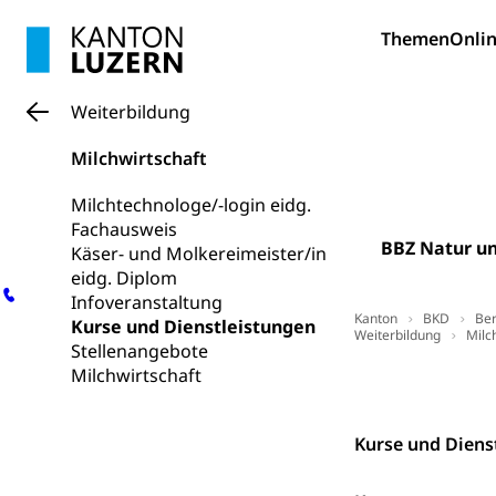
Obligatorisc
sichere Lebensmi
Themen
Onlin
Trinkwasser
Prävention
Gesundheitsvors
Weiterbildung
Sekundärprävent
Milchwirtschaft
Darmkrebsvo
Soziale Sicher
Milchtechnologe/-login eidg.
Suchtpräven
Sozialversicheru
Fachausweis
Invalidenversich
BBZ Natur u
Käser- und Molkereimeister/in
eidg. Diplom
Kranken- und 
Sucht und Dr
Infoveranstaltung
Kanton
Soziales und 
BKD
Ber
Drogenabhängigk
Kurse und Dienstleistungen
Weiterbildung
Milc
Drogensüchtige,
Stellenangebote
Invalidenver
Milchwirtschaft
Top Links
Ko
Fachstelle S
Gesundheitsv
Gesundheitsverso
Kurse und Diens
Gesundheits
AHV / IV