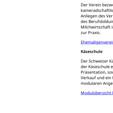
Förderung, Kult
Der Verein bezwe
Theater/Tanz, M
kameradschaftli
Schule und Kultu
Anliegen des Ver
des Berufsbildu
Kulturförder
Milchwirtschaft 
Mobilität
zur Praxis.
Ehemaligenverei
Schiene und öf
Käseschule
Schienenverkehr,
Der Schweizer Kä
Verkehrsver
Schifffahrt
der Käseschule e
Präsentation, so
Schiffsverkehr, B
Verkauf und ein 
modularen Ange
Schifffahrt 
Strasse
Autoverkehr, La
Modulübersicht 
Individualverkeh
zentras (Bet