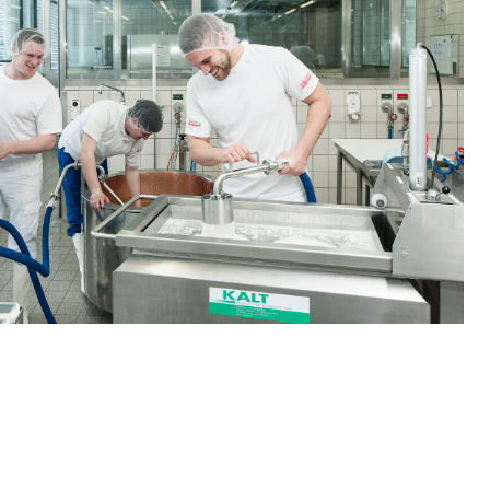
, Recherche, Bildende Kunst, Angewandte Kunst,
örderfonds, Werkankäufe, Kunstankäufe, Kunst und Bau,
alschweizer Filmförderung
sabgabe, Langsamverkehr, Transportmittel, Auto, Motorrad,
t
Verkehr und Infrastruktur vif
Kantonsstrassen