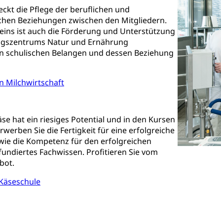
urausschreibungen, Kulturpreis, Werkbeitrag, Produktionsbeitrag
ckt die Pflege der beruflichen und
usik, Entwicklung, Programmbeiträge, Filmförderung, Regionale F
chen Beziehungen zwischen den Mitgliedern.
r, Kulturgesuche, Kulturvermittlung
eins ist auch die Förderung und Unterstützung
ngszentrums Natur und Ernährung
ung und Vermittlung
Angebote für Schulklassen
Zentr
in schulischen Belangen und dessen Beziehung
n Milchwirtschaft
fentlicher Verkehr
 Zugverkehr, Bahnverkehr, Transportmittel, öffentlicher Verkehr
se hat ein riesiges Potential und in den Kursen
bund Luzern VVL
Öffentlicher Verkehr Luzern Mobil
rwerben Sie die Fertigkeit für eine erfolgreiche
wie die Kompetenz für den erfolgreichen
innenschifffahrt, Seeschifffahrt, Flussschifffahrt
fundiertes Fachwissen. Profitieren Sie vom
bot.
(Strassenverkehrsamt)
stwagenverkehr, Schwerverkehr, leistungsabhängige Schwerverkehr
Käseschule
r
rieb und Unterhalt LU, OW, NW, ZG)
Strassenverkehrsam