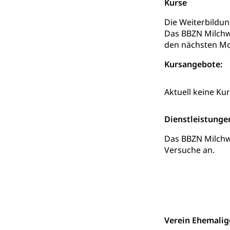
Kurse
Altersrente, Inv
Hilflosenentsch
Die Weiterbildun
Das BBZN Milchwi
Hilfslosenen
Behinderung
den nächsten Mo
Informations
Körperbehinderu
Kursangebote:
IV-Leistunge
Inklusion im
Aktuell keine Ku
Kultur und Medi
Dienstleistunge
Archive und B
Das BBZN Milchw
Bücher, Bundesa
Versuche an.
Staatsarchiv
Kulturelle Ein
Museen, Theater
Dienststelle 
Kulturförderu
Verein Ehemalig
Kulturpolitik, S