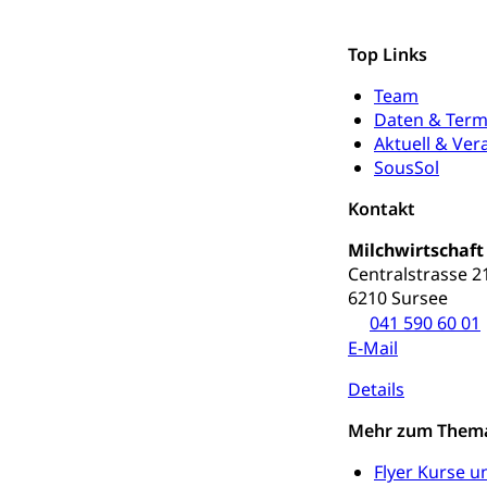
Persönliches
Top Links
Zivilstand
Team
Geburt, Heirat, E
Daten & Term
Aktuell & Ver
Zivilstandsw
Adoption
SousSol
Adoptivkind, Ado
Kontakt
Adoption
Aufenthaltsbe
Milchwirtschaft
Centralstrasse 2
Niederlassungsb
6210 Sursee
041 590 60 01
Amt für Migr
Ausweise und
E-Mail
Reisepass, Ident
Details
Jagdausweis,
Einbürgerung
Mehr zum Them
Reisepass, Id
Nationalität, St
Einbürgerungsv
Flyer Kurse u