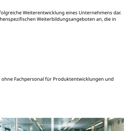
Pensionskasse, erste Säule, zweite Säule, dritte Säule,
rung
erfolgreiche Weiterentwicklung eines Unternehmens dar.
chenspezifischen Weiterbildungsangeboten an, die in
S Luzern)
AHV-Beiträge (WAS Luzern)
AHV-Altersrente (WAS Luzern)
Behinderung, Erwerbsunfähigkeit, Behinderte
er ohne Fachpersonal für Produktentwicklungen und
Denkmalpflege
ulturelles Erbe, Nachwuchsförderung, Vermittlung, Selektive