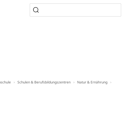
allversicherung
eit
ion, Tabakprävention, Primärprävention,
ndheitsförderung
Prävention (Polizei)
icherung, Krankenversicherung, Unfallversicherung,
(WAS Luzern)
Existenzsicherung - Sozialhilfe
sicherung (WAS Luzern)
hschule
Schulen & Berufsbildungszentren
Natur & Ernährung
gigkeit, Suchtkrankheit, Drogenabhängige,
ientendossier