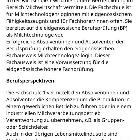
In der Fachschule 1 wird die höhere Berufsbildung im
Hunde
Armee
Bereich Milchwirtschaft vermittelt. Die Fachschule ist
Militär, Militärdienst, Militärdienstpflicht,
für Milchtechnologen/loginnen mit eidgenössischem
Wehrpflicht, Berufssoldat, Militärdienstverweigerer,
Fähigkeitszeugnis und für Fachhörer/innen offen. Sie
Dienstverweigerer, Militärdienstverweigerung,
bereitet auf die eidgenössische Berufsprüfung (BP)
Wehrpflichtersatz, Wehrpflichtersatzabgabe
als Milchtechnologe vor.
Erfolgreiche Absolventinnen und Absolventen der
Militär
Bevölkerungsschutz
Berufsprüfung erhalten den eidgenössischen
Schweizer Armee
Katastrophenschutz, Katastrophenhilfe, Polizei,
Fachausweis Milchtechnologe/-login. Dieser
Feuerwehr, Gesundheitswesen, technische Betriebe,
Fachausweis ist eine Voraussetzung für die
Erwerbsausfallentschädigung (WAS Luzern)
Alarmierung, Sirenentest
eidgenössische höhere Fachprüfung.
Kantonaler Führungsstab
Polizei
Berufsperspektiven
Ordnungskräfte, Sicherheit, öffentliche Ordnung
Die Fachschule 1 vermittelt den Absolventinnen und
Absolventen die Kompetenzen um die Produktion in
Polizei
Versorgung
einem gewerblichen Betrieb zu führen oder in einem
industriellen Milchverarbeitungsbetrieb
Vorratshaltung, Vorrat
Verantwortung zu übernehmen, z.B. als Gruppen-
oder Schichtleiter.
Wasserversorgung
Waffen
Auch in der übrigen Lebensmittelindustrie sind
Waffenerwerbsschein, Waffenschein, Waffenbüro,