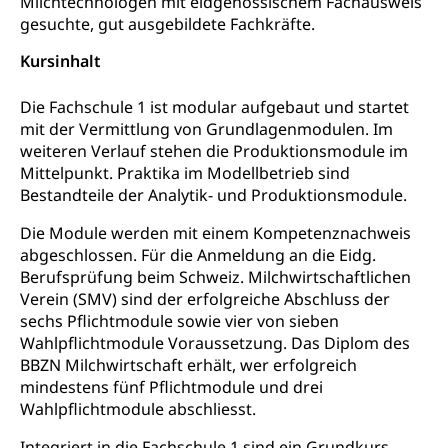
Milchtechnologen mit eidgenössischem Fachausweis
Waffentragen, Selbstverteidigung
gesuchte, gut ausgebildete Fachkräfte.
Waffen, Sprengstoffe und Pyrotechnik
Zivildienst
Kursinhalt
Militärdienst
Die Fachschule 1 ist modular aufgebaut und startet
mit der Vermittlung von Grundlagenmodulen. Im
Bundesamt für Zivildienst ZIVI
Zivilschutz
weiteren Verlauf stehen die Produktionsmodule im
Erwerbsausfallentschädigung (WAS Luzern)
Schutzdienstpflicht, Schutzraum,
Mittelpunkt. Praktika im Modellbetrieb sind
Schutzraumbaupflicht
Bestandteile der Analytik- und Produktionsmodule.
Zivilschutz
Die Module werden mit einem Kompetenznachweis
abgeschlossen. Für die Anmeldung an die Eidg.
Staat und Recht
Berufsprüfung beim Schweiz. Milchwirtschaftlichen
Verein (SMV) sind der erfolgreiche Abschluss der
sechs Pflichtmodule sowie vier von sieben
Gleichstellung von Frau und Mann
Wahlpflichtmodule Voraussetzung. Das Diplom des
Diskriminierung, Gleichstellungsbüro, Mobbing
BBZN Milchwirtschaft erhält, wer erfolgreich
mindestens fünf Pflichtmodule und drei
Gleichstellung aller Geschlechter und
Zivilverfahren
Wahlpflichtmodule abschliesst.
Lebensformen
Zivilrecht, Zivilrechtspflege, Gerichtsverfahren
Integriert in die Fachschule 1 sind ein Grundkurs