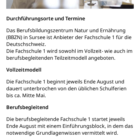
Ombudsstellen
Vermittler, Vermittlungsstelle, Schlichtungsstelle,
Vermittlung, Schlichtung, Mediation
Durchführungsorte und Termine
Umgang mit Beschwerden (Volksschulen)
Rassismus
Das Berufsbildungszentrum Natur und Ernährung
(BBZN) in Sursee ist Anbieter der Fachschule 1 für die
Beschwerde Strassenverkehrsamt
Diskriminierung, Fremdenfeindlichkeit,
Deutschschweiz.
Gleichberechtigung
Beschwerdestelle Spitäler
Die Fachschule 1 wird sowohl im Vollzeit- wie auch im
berufsbegleitenden Teilzeitmodell angeboten.
Anlaufstelle Schutz vor Diskriminierung
Strafregister und Strafverfahren
Schlichtungsstelle SEG
(fabia)
Vollzeitmodell
Strafrecht, Strafrechtspflege, Gerichtsverfahren,
Strafregistereintrag, Strafregisterauszug,
Schutz vor Diskriminierung
Die Fachschule 1 beginnt jeweils Ende August und
Kriminalität
dauert unterbrochen von den üblichen Schulferien
Strafverfahren Staatsanwaltschaft
bis ca. Mitte Mai.
Vormundschaft
Strafregisterauszug bestellen (EJPD)
Vormund, Amtsvormund, Mündel,
Berufsbegleitend
Vormundschaftsbehörde, Kindesschutz,
Jugendschutz
Die berufsbegleitende Fachschule 1 startet jeweils
Ende August mit einem Einführungsblock, in dem das
Kindes- und Erwachsenenschutz KESB
notwendige Grundlagenwissen vermittelt wird.