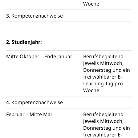
Woche
Windenergie, Wasserkraft, Sonnenenergie, fossile
Energie, erneuerbare Energie, Biomasse
3. Kompetenznachweise
Energiefachstellenkonferenz Zentralschweiz
Grundbuch
Grundbucheintrag, Grundbuchamt,
Grundeigentum, Grundstück
2. Studienjahr:
Grundbuch
Luft und Klima
Mitte Oktober – Ende Januar
Berufsbegleitend
jeweils Mittwoch,
Grundbuchplan mit Eigentümerabfrage
Luftreinhaltung, Luftverschmutzung, Klimaschutz,
Klimaveränderung, Treibhauseffekt
Donnerstag und ein
(Geoportal)
frei wählbarer E-
Atmosphäre, Luft, Klima (Geoportal)
Raumplanung
Learning-Tag pro
Woche
Klima
Raumplan, Nutzungsplan
4. Kompetenznachweise
Raumdatenpool
Februar – Mitte Mai
Berufsbegleitend
Richtplanung Kanton Luzern (ARE)
jeweils Mittwoch,
Raum und Wirtschaft rawi
Donnerstag und ein
frei wählbarer E-