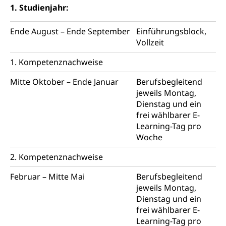
Kindes- und Erwachsenenschutzbehörden im
Umwelt und Bauen
1. Studienjahr:
Kanton Luzern
Ende August – Ende September
Einführungsblock,
Abfall
Vollzeit
Abfallentsorgung, Kehrichtabfuhr, Müllabfuhr
1. Kompetenznachweise
Abfall und Entsorgung
Boden, Natur und Landschaft
Mitte Oktober – Ende Januar
Berufsbegleitend
Gemeindeverbände für Abfallentsorgung
Bodenschutz, Landschaftsschutz, Gewässerschutz,
jeweils Montag,
Naturschutz, Umweltschutz
Dienstag und ein
frei wählbarer E-
Natur (Dienststelle Landwirtschaft und
Chemie und Gifte
Learning-Tag pro
Wald)
Giftabfälle, Giftmüll, Schadstoffe, Giftstoffe, Störfall
Woche
Natur- und Lanschaftsschutz (GEO-Portal
2. Kompetenznachweise
Sonderabfälle und Gifte (Umweltberatung
rawi)
Eigentum
Luzern)
Boden
Liegenschaft, Immobilie, Grundstück
Februar – Mitte Mai
Berufsbegleitend
jeweils Montag,
ÖREB-Kataster
Energie
Dienstag und ein
frei wählbarer E-
Grundeigentümerabfrage
Strom, Energieversorgung, Stromversorgung,
Learning-Tag pro
Energieverbrauch, Stromverbrauch, Energiequelle,