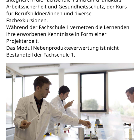
Gleichstellung Menschen mit
Arbeitssicherheit und Gesundheitsschutz, der Kurs
Bezirksgerichte: Aufgaben und Verfahren
Behinderungen
Betreibung und Konkurs
für Berufsbildner/innen und diverse
Kosten im Zivilprozess
Schlichtungsbehörde Gleichstellung
Bankrott, Schulden, Zahlungsunfähigkeit, Pfändung
Fachexkursionen.
Während der Fachschule 1 vernetzen die Lernenden
Schulden (gruezi.lu.ch)
Demokratie
ihre erworbenen Kenntnisse in Form einer
Projektarbeit.
Betreibungsämter
Regierungsform, Stimm- und Wahlrecht,
Das Modul Nebenprodukteverwertung ist nicht
Stimmrecht, Abstimmungen, Wahlen, politische
Betreibungsverfahren
Bestandteil der Fachschule 1.
Parteien, Grundfreiheiten, Pluralismus
Konkursämter
Volksrechte
Kantonale Steuern
Finanzausgleich, Einkommenssteuer, Kopfsteuer,
Personalsteuer, Haushaltssteuer, Vermögenssteuer,
Verrechnungssteuer, Quellensteuer,
Grundstückgewinnsteuer, Liegenschaftssteuer,
Handänderungssteuer, Grundsteuer, Kirchensteuer,
Gewerbesteuer, Vergnügungssteuer,
Reklameplakatsteuer, Verkehrssteuer,
Erbschaftssteuer, Schenkungssteuer, Gewinn- und
Kapitalsteuer
Steuern (Dienststelle)